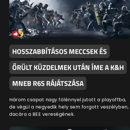
HOSSZABBÍTÁSOS MECCSEK ÉS
ŐRÜLT KÜZDELMEK UTÁN ÍME A K&H
MNEB R6S RÁJÁTSZÁSA
Három csapat nagy fölénnyel jutott a playoffba,
de végül a negyedik hely sem forgott veszélyben,
dacára a BEE vereségének.