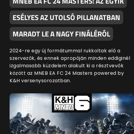
MNEB EA FC 24 MASTERS: AZ EGYIK
ESÉLYES AZ UTOLSÓ PILLANATBAN
MARADT LE A NAGY FINÁLÉRÓL
2024-re egy új formátummal rukkoltak elő a
szervezők, és ennek apropóján minden eddiginél
izgalmasabb küzdelem alakult ki a résztvevők
között az MNEB EA FC 24 Masters powered by
K&H versenysorozatban.