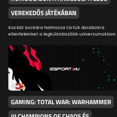
VEREKEDŐS JÁTÉKÁBAN
Kockát kockára halmozva törtük darabokra
ellenfeleinket a legkülönbözőbb univerzumokban.
GAMING: TOTAL WAR: WARHAMMER
III CHAMPIONS OF CHAOS ÉS