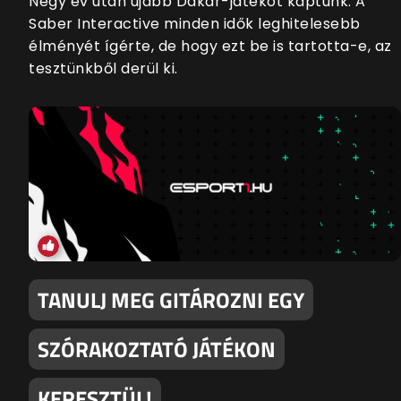
Négy év után újabb Dakar-játékot kaptunk. A
Saber Interactive minden idők leghitelesebb
élményét ígérte, de hogy ezt be is tartotta-e, az
tesztünkből derül ki.
TANULJ MEG GITÁROZNI EGY
SZÓRAKOZTATÓ JÁTÉKON
KERESZTÜL!