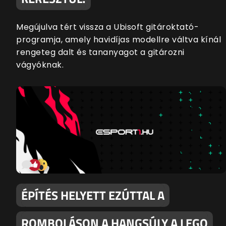
Megújulva tért vissza a Ubisoft gitároktató-
programja, amely havidíjas modellre váltva kínál
rengeteg dalt és tananyagot a gitározni
vágyóknak.
ÉPÍTÉS HELYETT EZÚTTAL A
ROMBOLÁSON A HANGSÚLY A LEGO