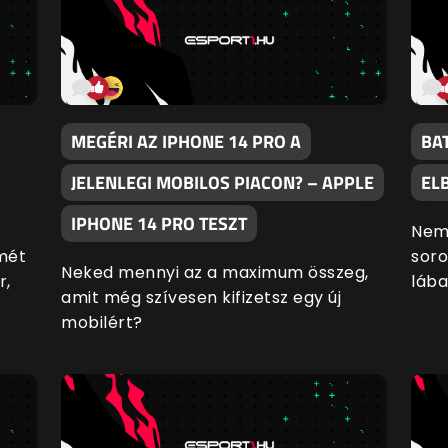
MEGÉRI AZ IPHONE 14 PRO A
BA
JELENLEGI MOBILOS PIACON? – APPLE
EL
IPHONE 14 PRO TESZT
Nem 
smét
soro
Neked mennyi az a maximum összeg,
r,
lába
amit még szívesen kifizetsz egy új
mobilért?