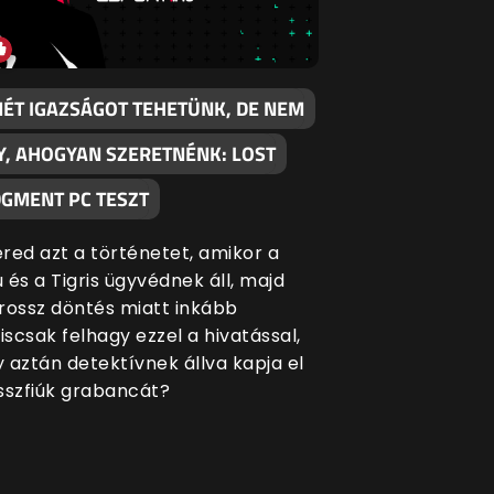
MÉT IGAZSÁGOT TEHETÜNK, DE NEM
Y, AHOGYAN SZERETNÉNK: LOST
DGMENT PC TESZT
red azt a történetet, amikor a
 és a Tigris ügyvédnek áll, majd
rossz döntés miatt inkább
scsak felhagy ezzel a hivatással,
 aztán detektívnek állva kapja el
sszfiúk grabancát?