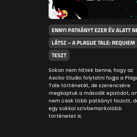
ENNYI PATKÁNYT EZER ÉV ALATT 
LÁTSZ – A PLAGUE TALE: REQUIEM
TESZT
Sokan nem hittek benne, hogy az
Asobo Studio folytatni fogja a Plag
Tale történetét, de szerencsére
megkaptuk a második epizódot, a
nem csak több patkányt hozott, d
egy sokkal szívbemarkolóbb
történetet is.