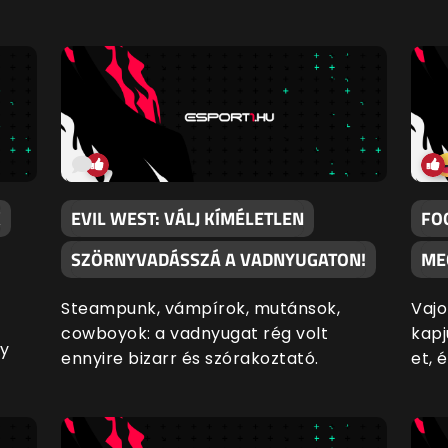
K
EVIL WEST: VÁLJ KÍMÉLETLEN
FO
SZÖRNYVADÁSSZÁ A VADNYUGATON!
ME
Steampunk, vámpírok, mutánsok,
Vajo
cowboyok: a vadnyugat rég volt
kapj
gy
ennyire bizarr és szórakoztató.
et, 