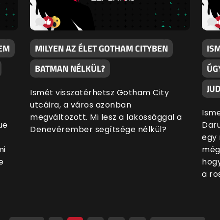
NEM
MILYEN AZ ÉLET GOTHAM CITYBEN
IS
BATMAN NÉLKÜL?
ÚG
JU
Ismét visszatérhetsz Gotham City
utcáira, a város azonban
Isme
megváltozott. Mi lesz a lakossággal a
ue
Daru
Denevérember segítsége nélkül?
egy 
mi
mégi
e
hogy
a ro