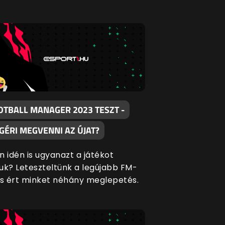
OTBALL MANAGER 2023 TESZT -
GÉRI MEGVENNI AZ ÚJAT?
n idén is ugyanazt a játékot
uk? Leteszteltünk a legújabb FM-
és ért minket néhány meglepetés.