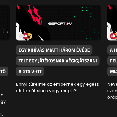
EGY KIHÍVÁS MIATT HÁROM ÉVÉBE
A 
TELT EGY JÁTÉKOSNAK VÉGIGJÁTSZANI
FE
ÍTŐ
A GTA V-ÖT
MI
Ennyi türelme az embernek egy egész
Neve
életen át sincs vagy mégis?!
szem
 a
óráj
úgy
t.