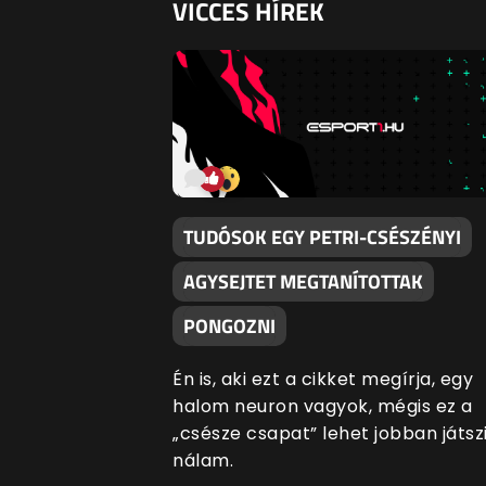
VICCES HÍREK
TUDÓSOK EGY PETRI-CSÉSZÉNYI
AGYSEJTET MEGTANÍTOTTAK
PONGOZNI
Én is, aki ezt a cikket megírja, egy
halom neuron vagyok, mégis ez a
„csésze csapat” lehet jobban játsz
nálam.