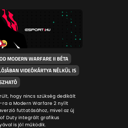
COD MODERN WARFARE II BÉTA
LÓJÁBAN VIDEÓKÁRTYA NÉLKÜL IS
TSZHATÓ
rült, hogy nincs szükség dedikált
ra a Modern Warfare 2 nyílt
verzió futtatásához, mivel az új
 of Duty integrált grafikus
yával is jól működik.