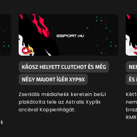
KÁOSZ HELYETT CLUTCHOT ÉS MÉG
NE
NÉGY MAJORT ÍGÉR XYP9X
ÉS
Zseniális médiahekk keretein belül
Kétf
plakátolta tele az Astralis Xyp9x
nem 
arcával Koppenhágát.
braz
RMR
ik