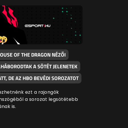
HOUSE OF THE DRAGON NÉZŐI
LHÁBORODTAK A SÖTÉT JELENETEK
ATT, DE AZ HBO BEVÉDI SOROZATOT
zhetnénk ezt a rajongók
szögéből a sorozat legsötétebb
ának is.