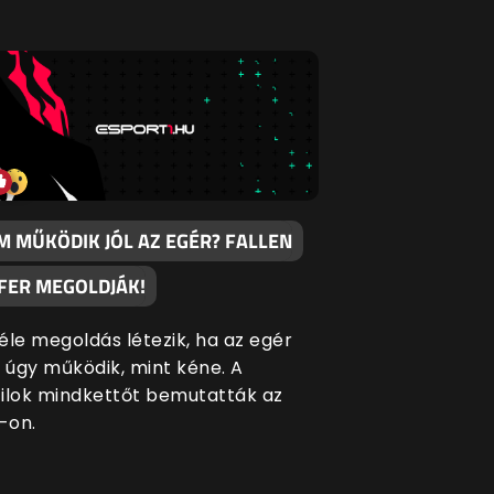
M MŰKÖDIK JÓL AZ EGÉR? FALLEN
 FER MEGOLDJÁK!
éle megoldás létezik, ha az egér
úgy működik, mint kéne. A
ilok mindkettőt bemutatták az
-on.