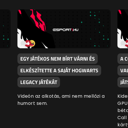
EGY JÁTÉKOS NEM BÍRT VÁRNI ÉS
A 
ELKÉSZÍTETTE A SAJÁT HOGWARTS
VA
LEGACY JÁTÉKÁT
JÁ
Videón az alkotás, ami nem mellőzi a
Kide
humort sem.
GPU-
béta
Call
kárt