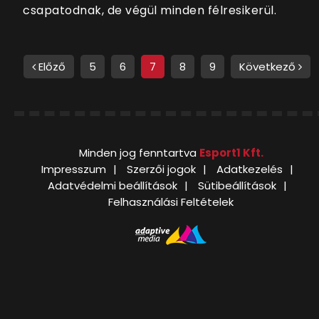
csapatodnak, de végül minden félresikerül.
Előző
5
6
7
8
9
Következő
Minden jog fenntartva
Esport1 Kft.
Impresszum
Szerzői jogok
Adatkezelés
Adatvédelmi beállítások
Sütibeállítások
Felhasználási Feltételek