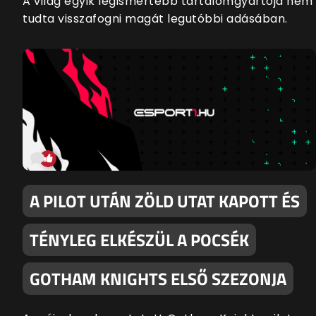
A világ egyik legismertebb tartalomgyártója nem
tudta visszafogni magát legutóbbi adásában.
A PILOT UTÁN ZÖLD UTAT KAPOTT ÉS
TÉNYLEG ELKÉSZÜL A POCSÉK
GOTHAM KNIGHTS ELSŐ SZEZONJA