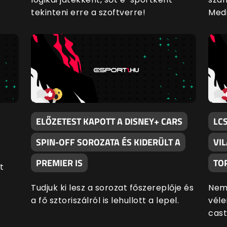
tekinteni erre a szoftverre!
Medi
ELŐZETEST KAPOTT A DISNEY+ CARS
LCS
SPIN-OFF SOROZATA ÉS KIDERÜLT A
VI
PREMIER IS
TO
t
Tudjuk ki lesz a sorozat főszereplője és
Nem 
a fő sztoriszálról is lehullott a lepel.
véle
cast