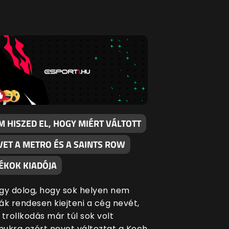
M HISZED EL, HOGY MIÉRT VÁLTOTT
VET A METRO ÉS A SAINTS ROW
TÉKOK KIADÓJA
gy dolog, hogy sok helyen nem
ák rendesen kiejteni a cég nevét,
 trollkodás már túl sok volt
ukra ezért nevet változtat a Koch