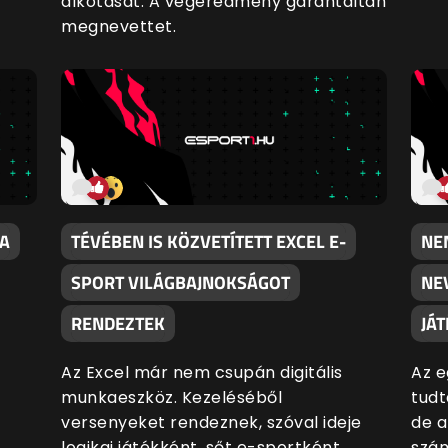
alkotását. A végeredmény garantáltan
megnevettet.
 A
TÉVÉBEN IS KÖZVETÍTETT EXCEL E-
NE
SPORT VILÁGBAJNOKSÁGOT
NE
RENDEZTEK
JÁ
Az Excel már nem csupán digitális
Az e
munkaeszköz. Kezeléséből
tudt
versenyeket rendeznek, szóval ideje
de a
logikai játékként, sőt e-sportként
szám