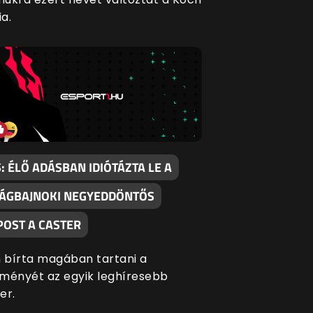
a.
: ÉLŐ ADÁSBAN IDIÓTÁZTA LE A
LÁGBAJNOKI NEGYEDDÖNTŐS
POST A CASTER
bírta magában tartani a
ményét az egyik leghíresebb
er.