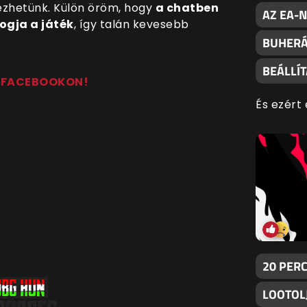
rezhetünk. Külön öröm, hogy
a chatben
AZ EA-
ogja a játék
, így talán kevesebb
BUHERÁ
BEÁLLÍ
T FACEBOOKON!
És ezért 
20 PER
LOOTOLJ