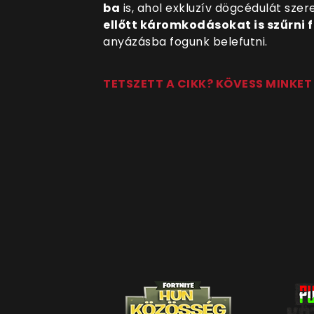
ba
is, ahol exkluzív dögcédulát sze
ellőtt káromkodásokat is szűrni f
anyázásba fogunk belefutni.
TETSZETT A CIKK? KÖVESS MINKE