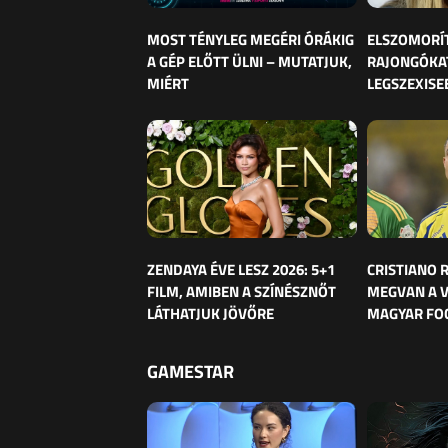
MOST TÉNYLEG MEGÉRI ÓRÁKIG
ELSZOMORÍ
A GÉP ELŐTT ÜLNI – MUTATJUK,
RAJONGÓKAT
MIÉRT
LEGSZEXISE
ZENDAYA ÉVE LESZ 2026: 5+1
CRISTIANO
FILM, AMIBEN A SZÍNÉSZNŐT
MEGVAN A 
LÁTHATJUK JÖVŐRE
MAGYAR FO
GAMESTAR