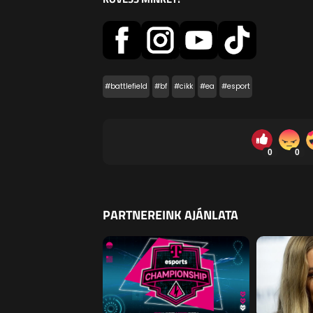
#battlefield
#bf
#cikk
#ea
#esport
0
0
PARTNEREINK AJÁNLATA