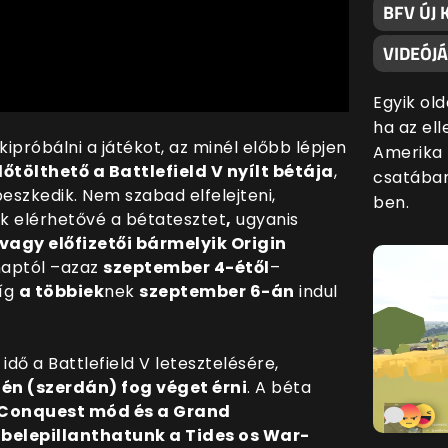
BFV ÚJ
VIDEÓJ
Egyik ol
ha az ell
ipróbálni a játékot, az minél előbb lépjen
Amerika
őtölthető a Battlefield V nyílt bétája
,
csatában
peszkedik. Nem szabad elfelejteni,
ben.
 elérhetővé a bétatesztet
,
ugyanis
 vagy előfizetői bármelyik Origin
naptól –azaz
szeptember 4-étől
–
míg
a többiek
nek
szeptember 6-án
indul
idő a Battlefield V letesztelésére,
én (szerdán) fog véget érni
. A béta
a Conquest mód és a Grand
belepillanthatunk a Tides os War-