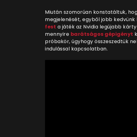
Miután szomorúan konstatáltuk, ho
megjelenését, egyből jobb kedvünk 
fest
a játék az Nvidia legújabb kárty
mennyire
barátságos gépigényt
k
próbakör, úgyhogy összeszedtük nek
indulással kapcsolatban.