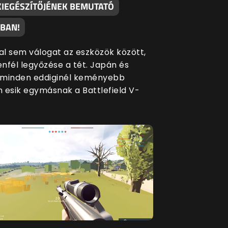
 KIEGÉSZÍTŐJÉNEK BEMUTATÓ
ÁBAN!
dal sem válogat az eszközök között,
enfél legyőzése a tét. Japán és
 minden eddiginél keményebb
 esik egymásnak a Battlefield V-