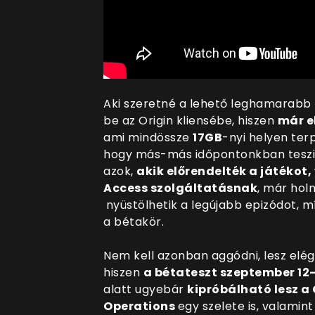
Aki szeretné a lehető leghamarabb k
be az Origin kliensébe, hiszen
már el
ami mindössze
17GB
-nyi helyen ter
hogy
más-más időpontonkban teszik
azok,
akik előrendelték a játékot,
Access szolgáltatásnak
, már hol
nyüstölhetik a legújabb epizódot, 
a bétakör.
Nem kell azonban aggódni, lesz elég 
hiszen
a bétateszt szeptember 12-
alatt ugyebár
kipróbálható lesz 
Operations
egy szelete is, valamint