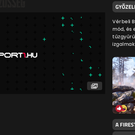
GYŐZEL
Vérbeli 
mód, és 
tűzgyűrű
izgalmak
A FIRES