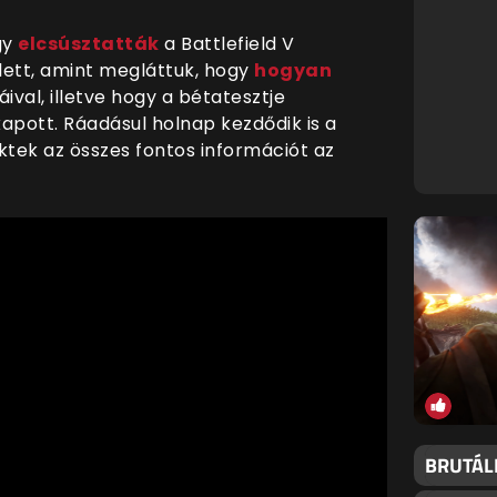
gy
elcsúsztatták
a Battlefield V
lett, amint megláttuk, hogy
hogyan
áival, illetve hogy a bétatesztje
apott. Ráadásul holnap kezdődik is a
tek az összes fontos információt az
BRUTÁL