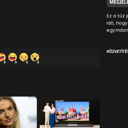
MEGJEL
Ez a tűz 
idő, hog
egymásna
KÖZVETÍTÉ
0
0
0
0