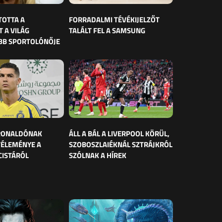
TOTTA A
FORRADALMI TÉVÉKIJELZŐT
 A VILÁG
TALÁLT FEL A SAMSUNG
BB SPORTOLÓNŐJE
 RONALDÓNAK
ÁLL A BÁL A LIVERPOOL KÖRÜL,
VÉLEMÉNYE A
SZOBOSZLAIÉKNÁL SZTRÁJKRÓL
CISTÁRÓL
SZÓLNAK A HÍREK