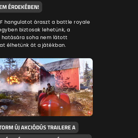
EM ÉRDEKÉBEN!
BF hangulatot áraszt a battle royale
egyben biztosak lehetünk, a
 hatására soha nem látott
at élhetünk át a játékban.
TORM ÚJ AKCIÓDÚS TRAILERE A