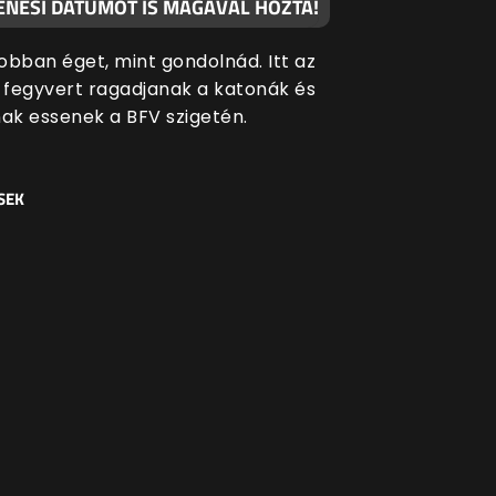
ENÉSI DÁTUMOT IS MAGÁVAL HOZTA!
jobban éget, mint gondolnád. Itt az
y fegyvert ragadjanak a katonák és
k essenek a BFV szigetén.
SEK