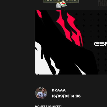
nkAAA
18/09/03 14:38
KÖVESS MINKET!