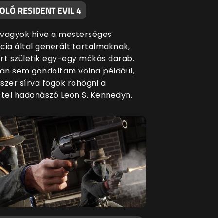
LÓ RESIDENT EVIL 4
vagyok híve a mesterséges
ncia által generált tartalmaknak,
rt születik egy-egy mókás darab.
n sem gondoltam volna például,
szer sírva fogok röhögni a
ttel hadonászó Leon S. Kennedyn.