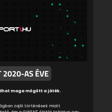
T 2020-AS ÉVE
udhat maga mögött a játék.
lágban zajló történések miatt
hető, ám a GWENT életét tekintve egy