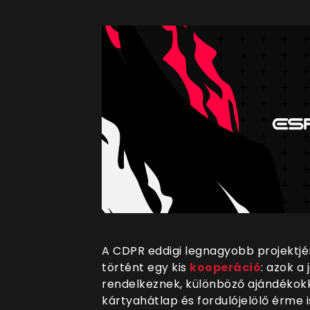
A CDPR eddigi legnagyobb projektj
történt egy kis
kooperáció
: azok a
rendelkeznek, különböző ajándékok
kártyahátlap és fordulójelölő érme i