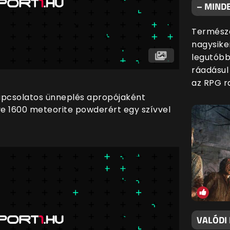
– MINDE
Természe
nagysiker
legutóbb
ráadásul
az RPG ra
pcsolatos ünneplés apropójaként
tve 1600 meteorite powderért egy szívvel
VALÓDI