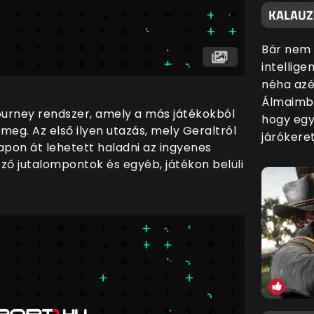
KALAUZO
Bár nem 
intellige
néha azé
Álmaimba
urney rendszer, amely a más játékokból
hogy egy
meg. Az első ilyen utazás, mely Geraltról
járókere
napon át lehetett haladni az ingyenes
ő jutalompontok és egyéb, játékon belüli