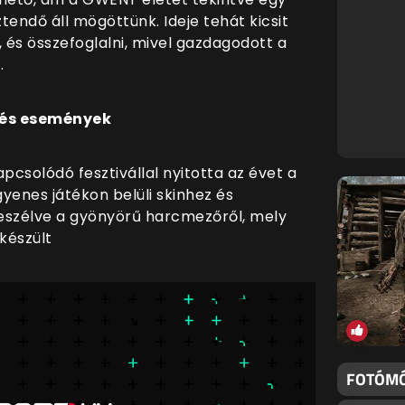
tendő áll mögöttünk. Ideje tehát kicsit
 és összefoglalni, mivel gazdagodott a
.
 és események
pcsolódó fesztivállal nyitotta az évet a
enes játékon belüli skinhez és
eszélve a gyönyörű harcmezőről, mely
készült
FOTÓMÓ