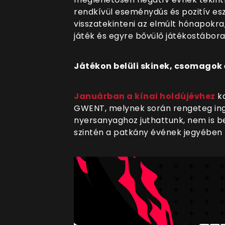
rendkívül eseménydús és pozitív esz
visszatekinteni az elmúlt hónapokra,
játék és egyre bővülő játékostábora
Játékon belüli skinek, csomagok
Januárban a kínai holdújévhez
ka
GWENT, melynek során rengeteg ingy
nyersanyaghoz juthattunk, nem is b
szintén a patkány évének jegyében 