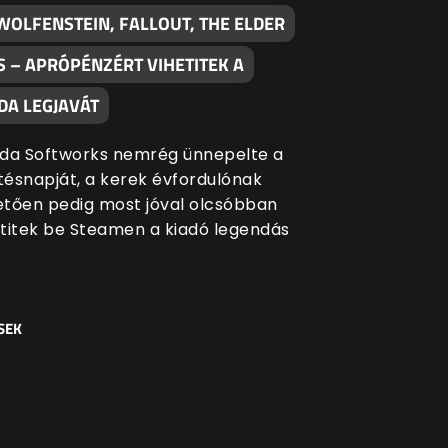
WOLFENSTEIN, FALLOUT, THE ELDER
S – APRÓPÉNZÉRT VIHETITEK A
DA LEGJAVÁT
da Softworks nemrég ünnepelte a
etésnapját, a kerek évfordulónak
tően pedig most jóval olcsóbban
titek be Steamen a kiadó legendás
SEK