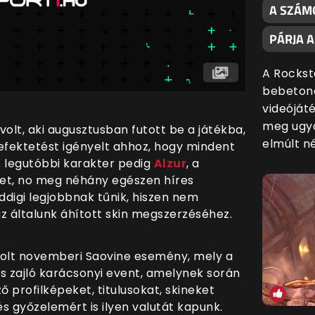
A SZÁMO
PÁRJA 
A Rockst
bebetono
videóját
meg ugya
volt, aki augusztusban futott be a játékba,
elmúlt n
efektetést igényelt ahhoz, hogy mindent
 A legutóbbi karakter pedig
Alzur
, a
eket, no meg néhány egészen híres
ddigi legjobbnak tűnik, hiszen nem
z általunk áhított skin megszerzéséhez.
olt novemberi Saovine esemény, mely a
 is zajló karácsonyi event, amelynek során
 profilképeket, titulusokat, skineket
és győzelemért is ilyen valutát kapunk.