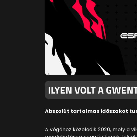
ILYEN VOLT A GWEN
Abszolút tartalmas időszakot t
A végéhez közeledik 2020, mely a vi
meglehetősen negatív évnek tekint