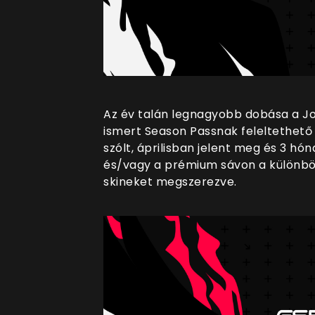
Az év talán legnagyobb dobása a Jo
ismert Season Passnak feleltethető 
szólt, áprilisban jelent meg és 3 hó
és/vagy a prémium sávon a különböz
skineket megszerezve.