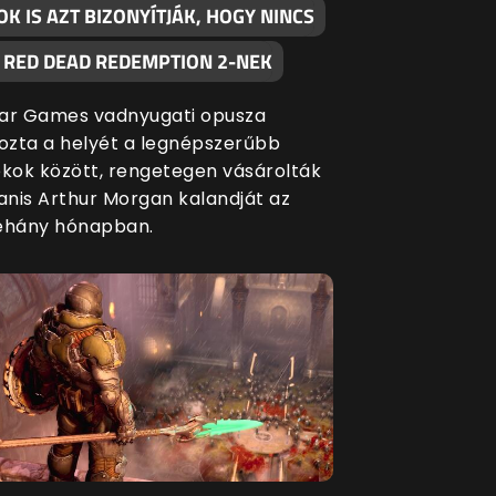
K IS AZT BIZONYÍTJÁK, HOGY NINCS
A RED DEAD REDEMPTION 2-NEK
ar Games vadnyugati opusza
zta a helyét a legnépszerűbb
ékok között, rengetegen vásárolták
nis Arthur Morgan kalandját az
éhány hónapban.