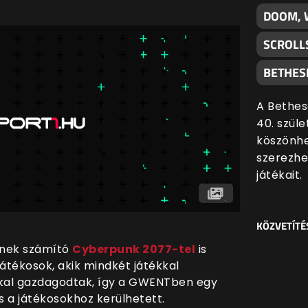
DOOM, 
SCROLL
BETHES
A Bethes
40. szül
köszönhe
szerezhe
játékait.
KÖZVETÍTÉ
ének számító
Cyberpunk 2077-tel
is
 játékosok, akik mindkét játékkal
kal gazdagodtak, így a GWENTben egy
s a játékosokhoz kerülhetett.