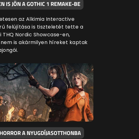
N IS JÖN A GOTHIC 1 REMAKE-BE
tesen az Alkimia Interactive
ű felújítása is tiszteletét tette a
i THQ Nordic Showcase-en,
 nem is akármilyen híreket kaptak
jongói.
 HORROR A NYUGDÍJASOTTHONBA