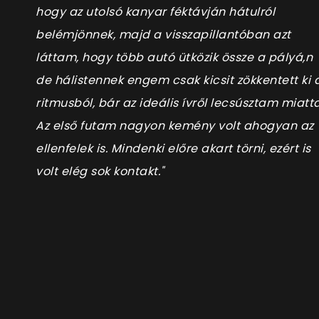
hogy az utolsó kanyar féktávján hátulról
belémjönnek, majd a visszapillantóban azt
láttam, hogy több autó ütközik össze a pályá,n
de hálistennek engem csak kicsit zökkentett ki 
ritmusból, bár az ideális ívről lecsúsztam miatta
Az első futam nagyon kemény volt ahogyan az
ellenfelek is. Mindenki előre akart törni, ezért is
volt elég sok kontakt."