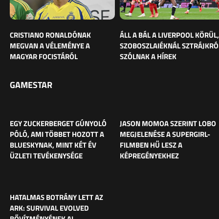
CRISTIANO RONALDÓNAK
ÁLL A BÁL A LIVERPOOL KÖRÜL,
MEGVAN A VÉLEMÉNYE A
SZOBOSZLAIÉKNÁL SZTRÁJKRÓ
MAGYAR FOCISTÁRÓL
SZÓLNAK A HÍREK
GAMESTAR
EGY ZUCKERBERGET GÚNYOLÓ
JASON MOMOA SZERINT LOBO
PÓLÓ, AMI TÖBBET HOZOTT A
MEGJELENÉSE A SUPERGIRL-
BLUESKYNAK, MINT KÉT ÉV
FILMBEN HŰ LESZ A
ÜZLETI TEVÉKENYSÉGE
KÉPREGÉNYEKHEZ
HATALMAS BOTRÁNY LETT AZ
ARK: SURVIVAL EVOLVED
BŐVÍTMÉNYÉNEK AI