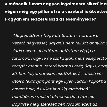
A második futam nagyon izgalmasra sikerült a
végén még egy pillanatra a vezetést is átvette
Hogyan emlékszel vissza az eseményekre?
"Meglepődtem, hogy ott tudtam maradni a
vezető négyessel, ugyanis nem feküdt annyira 
Yaris nekem. A határon autóztam végig a
futamon, hogy le ne szakadjak, mert elképesztő
tempót ment a vezető hármas még úgy is, hog
közben folyamatosan csatáztak. Az utolsó kör
utolsó féktávján pont egy ilyen „adok-kapokba
estem bele, és sikerült a kigyorsításnál
mindhárom mellett elmenni, de a francia
Baptiste még szélesebben fordult, ezért az