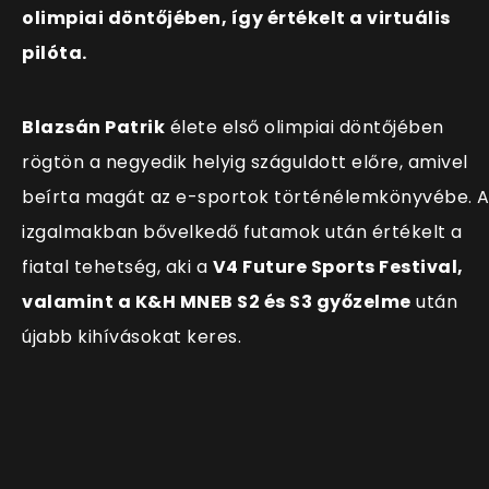
olimpiai döntőjében, így értékelt a virtuális
pilóta.
Blazsán Patrik
élete első olimpiai döntőjében
rögtön a negyedik helyig száguldott előre, amivel
beírta magát az e-sportok történélemkönyvébe. A
izgalmakban bővelkedő futamok után értékelt a
fiatal tehetség, aki a
V4 Future Sports Festival,
valamint a K&H MNEB S2 és S3 győzelme
után
újabb kihívásokat keres.