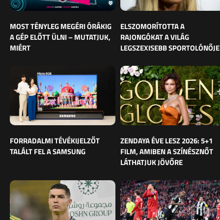
MOST TÉNYLEG MEGÉRI ÓRÁKIG
ELSZOMORÍTOTTA A
A GÉP ELŐTT ÜLNI – MUTATJUK,
RAJONGÓKAT A VILÁG
MIÉRT
LEGSZEXISEBB SPORTOLÓNŐJE
FORRADALMI TÉVÉKIJELZŐT
ZENDAYA ÉVE LESZ 2026: 5+1
TALÁLT FEL A SAMSUNG
FILM, AMIBEN A SZÍNÉSZNŐT
LÁTHATJUK JÖVŐRE