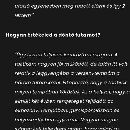
utolsó egyenesben meg tudott előzni és így 2.
lettem."
Hogyan értékeled a döntő futamot?
"Úgy érzem teljesen kiautóztam magam. A
taktikám nagyon jól működött, de talán itt volt
relatív a leggyengébb a versenytempóm a
három futam közül. Elképesztő, hogy a többiek
milyen tempóban köröztek. Az a helyzet, hogy a
elmúlt két évben rengeteget fejlődött az
élmezőny. Tempóban, gumispórolásban és
helyezkedésben egyaránt. Nagyon magas
szinten kell teljesíteni ahhoz, hogy valaki az