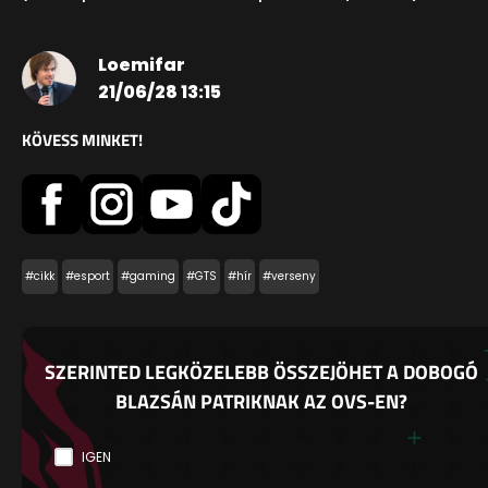
Loemifar
21/06/28 13:15
KÖVESS MINKET!
#cikk
#esport
#gaming
#GTS
#hír
#verseny
SZERINTED LEGKÖZELEBB ÖSSZEJÖHET A DOBOGÓ
BLAZSÁN PATRIKNAK AZ OVS-EN?
IGEN