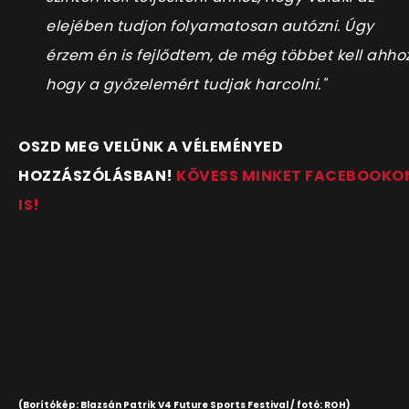
elejében tudjon folyamatosan autózni. Úgy
érzem én is fejlődtem, de még többet kell ahhoz
hogy a győzelemért tudjak harcolni."
OSZD MEG VELÜNK A VÉLEMÉNYED
HOZZÁSZÓLÁSBAN!
KÖVESS MINKET FACEBOOKO
IS!
(Borítókép: Blazsán Patrik V4 Future Sports Festival / fotó: ROH)