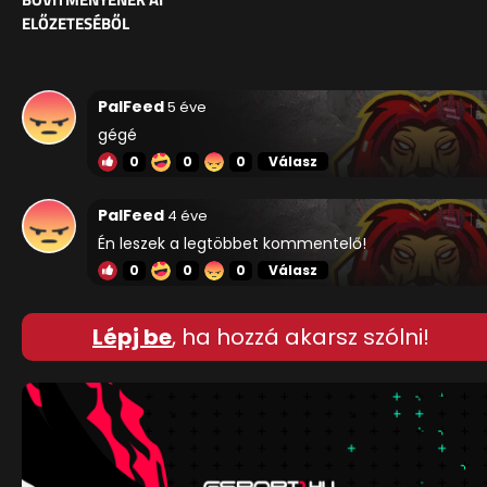
ELŐZETESÉBŐL
PalFeed
5 éve
gégé
0
0
0
Válasz
PalFeed
4 éve
Én leszek a legtöbbet kommentelő!
0
0
0
Válasz
Lépj be
, ha hozzá akarsz szólni!