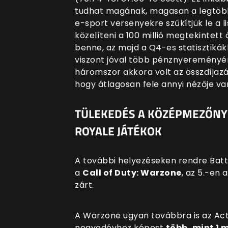
tudhat magának, magasan a legtöbb
e-sport versenyekre szűkítjük le a l
közelíteni a 100 millió megtekintett
benne, az majd a Q4-es statisztiká
viszont jóval több pénznyereményé
háromszor akkora volt az összdíjaz
hogy átlagosan fele annyi nézője va
TÜLEKEDÉS A KÖZÉPMEZŐNY
ROYALE JÁTÉKOK
A további helyezéseken rendre Battl
a
Call of Duty: Warzone
, az 5.-en 
zárt.
A Warzone ugyan továbbra is az Acti
negyedévhez képest
több, mint 1 m