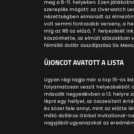
meg a 8-11. helyeken. Ezen játékok
szereplés mögött: az Overwatch Le
nézettségben elmaradt az élmezőny
volt semmi fontosabb verseny, a hel
míg az R6 az előző, 7. helyezését ink
köszönhette, az elmúlt időszakban 
félmillió dollár összdíjazású Six Mexi
ÚJONCOT AVATOTT A LISTA
Ugyan régi tagja már a top 15-ös li
folyamatosan veszít helyezéséből: a
második negyedévben a 13. helyre zu
lépni egy hellyel, az összesített ér
és közel fele annyi, mint az előtte lév
millió dolláros Global Invitational-
nagyjából ugyanazokat az eredmény