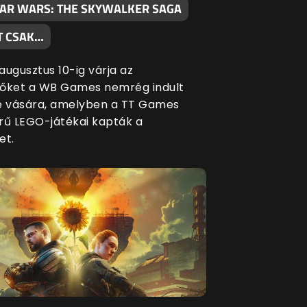
TAR WARS: THE SKYWALKER SAGA
T CSAK…
augusztus 10-ig várja az
őket a WB Games nemrég indult
e vására, amelyben a TT Games
rű LEGO-játékai kapták a
et.