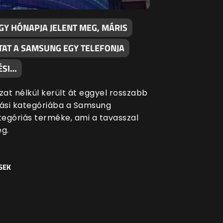
GY HÓNAPJA JELENT MEG, MÁRIS
TAT A SAMSUNG EGY TELEFONJA
ÉSI…
at nélkül került át eggyel rosszabb
si kategóriába a Samsung
egóriás terméke, ami a tavasszal
eg.
SEK