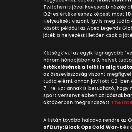
Twitchen is jóval kevesebb nézője a
Q2-es értékeléshez képest most
10
Helyezését viszont így is meg tudta 
között például az Apex Legends Globa
játék a helyezést illetően csak a j
Kétségkívül az egyik legnagyobb "ve
három hónapjában a 3. helyet tudta 
értékelésének a felét is alig tu
az összevisszaság viszont megfigyel
tudta elérni, onnan javított Q2-ben 
7.-re. Ezt annak is betudható, hog
sport versenyt ebben az időszakban
októberben megrendezett
The Int
A listán tovább haladva rendre az
O
of Duty: Black Ops Cold War
-t
és 