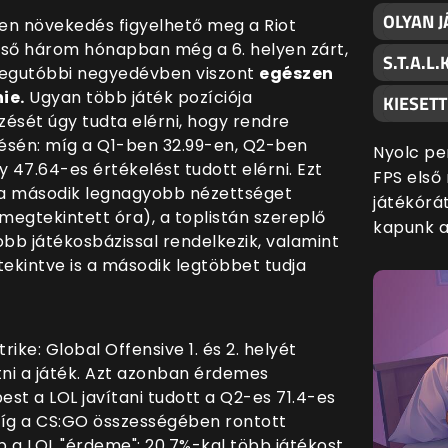
OLYAN 
n növekedés figyelhető meg a Riot
lső három hónapban még a 6. helyen zárt,
S.T.A.L
 legutóbbi negyedévben viszont
egészen
ie.
Ugyan több játék pozíciója
KIESETT
ését úgy tudta elérni, hogy rendre
elésén: míg a Q1-ben 32.99-en, Q2-ben
Nyolc pe
 47.64-es értékelést tudott elérni. Ezt
FPS első 
y a második legnagyobb nézettséget
játékórát
ó megtekintett óra), a toplistán szereplő
kapunk a
obb játékosbázissal rendelkezik, valamint
ekintve is a második legtöbbet tudja
ike: Global Offensive 1. és 2. helyét
ni a játék. Azt azonban érdemes
est a LOL javítani tudott a Q2-es 71.4-es
míg a CS:GO összességében rontott
bb a LOL "érdeme": 20.7%-kal több játékost