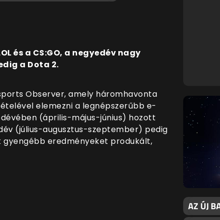
OL és a CS:GO, a negyedév nagy
dig a Dota 2.
 Esports Observer, amely háromhavonta
ételével elemezni a legnépszerűbb e-
dévében (április-május-június) hozott
év (július-augusztus-szeptember) pedig
áték gyengébb eredményeket produkált,
AZ ÚJ 