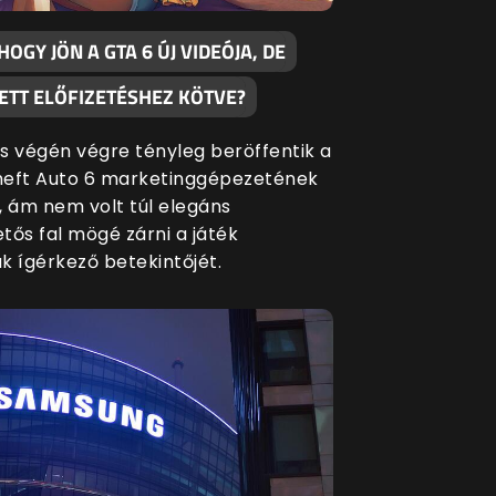
 HOGY JÖN A GTA 6 ÚJ VIDEÓJA, DE
ETT ELŐFIZETÉSHEZ KÖTVE?
s végén végre tényleg beröffentik a
eft Auto 6 marketinggépezetének
, ám nem volt túl elegáns
etős fal mögé zárni a játék
k ígérkező betekintőjét.