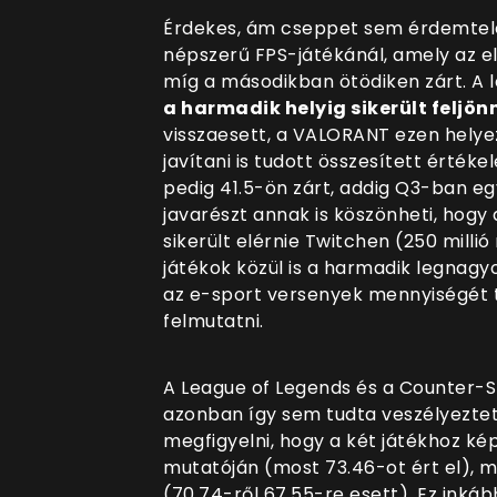
Érdekes, ám cseppet sem érdemtele
népszerű FPS-játékánál, amely az e
míg a másodikban ötödiken zárt. A
a harmadik helyig sikerült feljönn
visszaesett, a VALORANT ezen helyez
javítani is tudott összesített érték
pedig 41.5-ön zárt, addig Q3-ban egy
javarészt annak is köszönheti, hog
sikerült elérnie Twitchen (250 milli
játékok közül is a harmadik legnagy
az e-sport versenyek mennyiségét t
felmutatni.
A League of Legends és a Counter-Str
azonban így sem tudta veszélyeztet
megfigyelni, hogy a két játékhoz kép
mutatóján (most 73.46-ot ért el), 
(70.74-ről 67.55-re esett). Ez inká