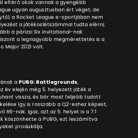
nál eltérő okok vannak a gyengébb
ague ugyan augusztusban ért véget, de
től; a Rocket League e-sportjában nem
yezést a játékoslétszámmal tudta elérni;
ább a párizsi Six Invitational-nak
viszont a legnagyobb megmérettetés is a
co Major 2021 volt.
stának a
PUBG: Battlegrounds
,
z év elején még 5. helyezett játék a
hant vissza, és bár most feljebb tudott
tékelése így is rosszabb a Q2-eshez képest,
ő R6-nak. Igaz, azt az 5. helyet is a 7.1
nak köszönhette a PUBG, ezt leszámítva
eket produkálja.