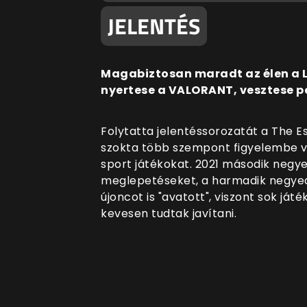
JELENTÉS
Magabiztosan maradt az élen a L
nyertese a VALORANT, vesztese pe
Folytatta jelentéssorozatát a The
szokta több szempont figyelembe v
sport játékokat. 2021 második negye
meglepetéseket, a harmadik negyed
újoncot is "avatott", viszont sok j
kevesen tudtak javítani.