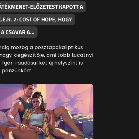
JÁTÉKMENET-ELŐZETEST KAPOTT A
.K.E.R. 2: COST OF HOPE, HOGY
 A CSAVAR A…
rcig mozog a posztapokaliptikus
nagy kiegészítője, ami több tucatnyi
 ígér, ráadásul két új helyszínt is
 pénzünkért.