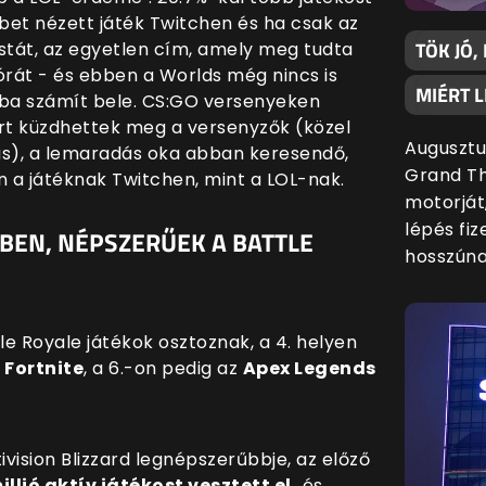
et nézett játék Twitchen és ha csak az
TÖK JÓ,
istát, az egyetlen cím, amely meg tudta
 órát - és ebben a Worlds még nincs is
MIÉRT L
kba számít bele. CS:GO versenyeken
rt küzdhettek meg a versenyzők (közel
Augusztu
ás), a lemaradás oka abban keresendő,
Grand Th
n a játéknak Twitchen, mint a LOL-nak.
motorját
lépés fiz
BEN, NÉPSZERŰEK A BATTLE
hosszúna
e Royale játékok osztoznak, a 4. helyen
a
Fortnite
, a 6.-on pedig az
Apex Legends
vision Blizzard legnépszerűbbje, az előző
illió aktív játékost vesztett el,
és