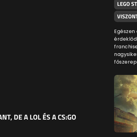
LEGO S
VISZON
Egészen 
érdeklőd
franchis
nagysike
főszerep
T, DE A LOL ÉS A CS:GO