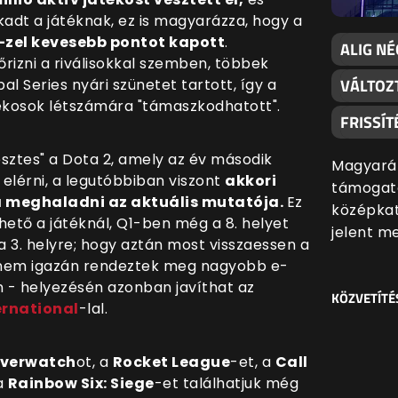
kadt a játéknak, ez is magyarázza, hogy a
-zel kevesebb pontot kapott
.
ALIG NÉ
őrizni a riválisokkal szemben, többek
VÁLTOZ
l Series nyári szünetet tartott, így a
átékosok létszámára "támaszkodhatott".
FRISSÍT
sztes" a Dota 2, amely az év második
Magyaráz
elérni, a legutóbbiban viszont
akkori
támogatá
dta meghaladni az aktuális mutatója.
Ez
középkat
hető a játéknál, Q1-ben még a 8. helyet
jelent m
a 3. helyre; hogy aztán most visszaessen a
y nem igazán rendeztek meg nagyobb e-
 - helyezésén azonban javíthat az
KÖZVETÍTÉ
ernational
-lal.
verwatch
ot, a
Rocket League
-et, a
Call
a
Rainbow Six: Siege
-et találhatjuk még