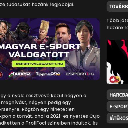
ze tudásukat hazánk legjobbjai.
TOVÁBB
Több ját
hazánk l
HARCBA
ogy a nyolc résztvevő közül négyen a
k meghívást, négyen pedig egy
E-SPOR
 versenyre. Rögtön egy hihetetlen
pon a tornát, ahol a 2021-es nyertes Cujo
JÁTÉKO
ndketten a TrollFoci színeiben indultak, és