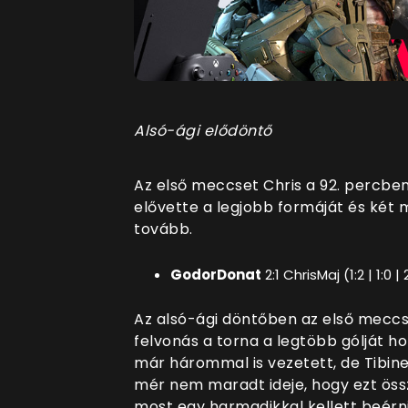
Alsó-ági elődöntő
Az első meccset Chris a 92. percbe
elővette a legjobb formáját és két
tovább.
GodorDonat
2:1 ChrisMaj (1:2 | 1:0 | 
Az alsó-ági döntőben az első meccs
felvonás a torna a legtöbb gólját ho
már hárommal is vezetett, de Tibin
mér nem maradt ideje, hogy ezt össz
most egy harmadikkal kellett beérni