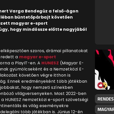
smert Varga Bendegúz a felső-ágon
náléban büntetőpárbajt követően
zett magyar e-sport
 úgy, hogy mindössze előtte nagyjából
 elképesztően szoros, drámai pillanatokat
eredett a
magyar e-sport
torna a PlayIT-en. A
HUNESZ
(Magyar E-
ának gyümölcseként és a Nemzetközi E-
lakozást követően végre itthon is
ság. Ennek eredményeként több játékban
egjobbakat, hogy nemzeti színekben
nböző világversenyeken. Most 2022-ben
RENDES
is a HUNESZ nemzetközi e-sport szövetségi
tinentális és világ eseményekre
MAGYAR
elegálni több játékban is. Június 12-én