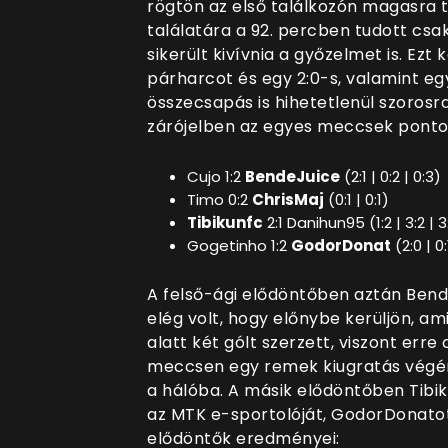
rögtön az első találkozón magasra t
találatára a 92. percben tudott csak
sikerült kivívnia a győzelmet is. Ez
párharcot és egy 2:0-s, valamint egy
összecsapás is hihetetlenül szoros
zárójelben az egyes meccsek pont
Cujo 1:2
BendeJuice
(2:1 | 0:2 | 0:3)
Timo 0:2
ChrisMaj
(0:1 | 0:1)
Tibikunfc
2:1 Danihun95 (1:2 | 3:2 | 3
Gogetinho 1:2
GodorDonat
(2:0 | 0:
A felső-ági elődöntőben aztán Bend
elég volt, hogy előnybe kerüljön, ami
alatt két gólt szerzett, viszont erre 
meccsen egy remek kiugratás végén
a hálóba. A másik elődöntőben Tibi
az MTK e-sportolóját, GodorDonatot
elődöntők eredményei: