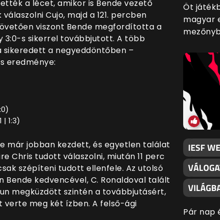
ették a lécet, amikor is Bende vezető
Öt játék
 válaszolni Cujo, majd a 121. percben
magyar e
t követően viszont Bende megfordította a
mezőnyb
 3:0-s sikerrel továbbjutott. A több
ra sikeredett a negyeddöntőben –
os eredménye:
:0)
1 | 1:3)
e már jobban kezdett, és egyetlen találat
IESF W
re Chris tudott válaszolni, miután 11 perc
VÁLOGA
csak szépíteni tudott ellenfele. Az utolsó
 Bende kedvencével, C. Ronaldoval talált
VILÁGB
kun megküzdött szintén a továbbjutásért,
 verte meg két ízben. A felső-ági
Pár nap 