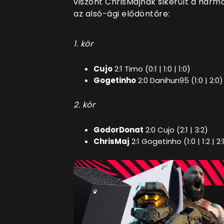
viszont ChrisMajnak sikerült a harm
az alsó-ági elődöntőre:
1. kör
Cujo
2:1 Timo (0:1 | 1:0 | 1:0)
Gogetinho
2:0 Danihun95 (1:0 | 2:0)
2. kör
GodorDonat
2:0 Cujo (2:1 | 3:2)
ChrisMaj
2:1 Gogetinho (1:0 | 1:2 | 2: