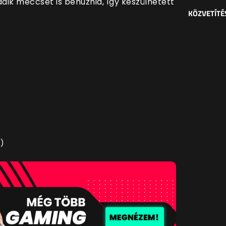
adik meccset is behúznia, így készülhetett
KÖZVETÍTÉ
1)