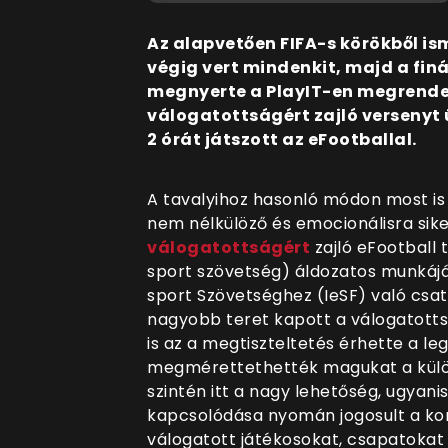
Az alapvetően FIFA-s körökből i
végig vert mindenkit, majd a fi
megnyerte a PlayIT-en megrende
válogatottságért zajló versenyt
2 órát játszott az eFootballal.
A tavalyihoz hasonló módon most is
nem nélkülöző és emocionálisra sik
válogatottságért
zajló eFootball 
sport szövetség) áldozatos munkáj
sport Szövetséghez (IeSF) való csat
nagyobb teret kapott a válogatott
is az a megtiszteltetés érhette a l
megmérettethették magukat a külö
szintén itt a nagy lehetőség, ugyan
kapcsolódása nyomán jogosult a kon
válogatott játékosokat, csapatokat d