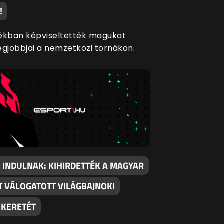
!
ékban képviseltették magukat
egjobbjai a nemzetközi tornákon.
 INDULNAK: KIHIRDETTÉK A MAGYAR
T VÁLOGATOTT VILÁGBAJNOKI
SKERETÉT