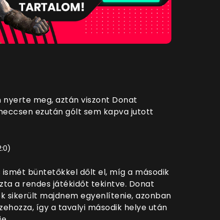
n nyerte meg, aztán viszont Donat
 meccsen ezután gólt sem kapva jutott
2:0)
 ismét büntetőkkel dőlt el, míg a második
zta a rendes játékidőt tekintve. Donat
ek sikerült majdnem egyenlítenie, azonban
ehozza, így a tavalyi második helye után
e.