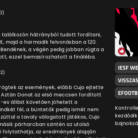
:0)
)
 találkozón hátrányból tudott fordítani,
lt, majd a harmadik felvonásban a 120.
e Bendének, a végén pedig jobban rúgta a
tt, ezzel bemasírozhatott a fináléba.
IESF WE
:2)
VISSZA
rögtek az események, előbb Cujo ejtette
EFOOTB
t. Aztán Donat az első meccsen fordított
1-es állást követően jöhetett a
Kontroll
indkét fél, a büntetők pedig ismét nem
kezdődik
úttal a tavaly válogatott játékos, Cujo
bajnoksá
 másik párharcban szintén az utolsó
ki folytathatja, az eredmények alapján