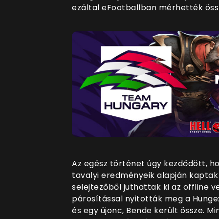
ezáltal eFootballban mérhették öss
Az egész történet úgy kezdődött, h
tavalyi eredményeik alapján kapta
selejtezőből juthattak ki az offline
párosítással nyitották meg a Hungex
és egy újonc, Bende került össze. Mi