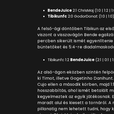
BendeJuice
2:1 ChrisMaj (1:0 | 1:2 | 1
Tibikunfc
2:0 GodorDonat (1:0 | 1:0
A felső-ági döntőben Tibikun az első
viszont a visszavágón Bende egalizá
percben sikerült ismét egyenlíteni
büntetőket és 5:4-re diadalmaskodo
Tibikunfc 1:2
BendeJuice
(2:1 | 0:1 | 1
Az alsó-ágon eközben szintén felpö
ki Timot, illetve Gogetinho Danihun
Cujo ellen a második körben, majd 1:
hosszabbítás, ahol ismét betalált m
kegyelmeztek az egyik játékosnak. Ez
maradt alul és kiesett a tornáról. A
pillanatig nem lehetett tudni, hogy 