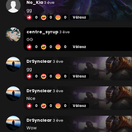
No_Kia
3 éve
gg
0
0
0
Válasz
centre_syrup
3 éve
GG
0
0
0
Válasz
DrSynclear
3 éve
gg
0
0
0
Válasz
DrSynclear
3 éve
Nice
0
0
0
Válasz
DrSynclear
3 éve
Wow