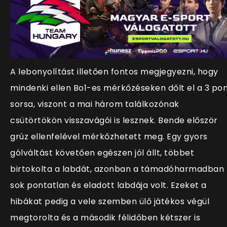
A lebonyolítást illetően fontos megjegyezni, hogy
mindenki ellen Bo1-es mérkőzéseken dőlt el a 3 po
sorsa, viszont a mai három találkozónak
csütörtökön visszavágói is lesznek. Bende először
grúz ellenfelével mérkőzhetett meg. Egy gyors
gólváltást követően egészen jól állt, többet
birtokolta a labdát, azonban a támadóharmadban
sok pontatlan és eladott labdája volt. Ezeket a
hibákat pedig a vele szemben ülő játékos végül
megtorolta és a második félidőben kétszer is