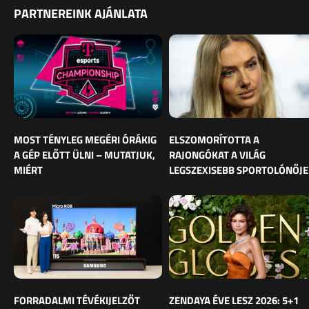
PARTNEREINK AJÁNLATA
MOST TÉNYLEG MEGÉRI ÓRÁKIG
ELSZOMORÍTOTTA A
A GÉP ELŐTT ÜLNI – MUTATJUK,
RAJONGÓKAT A VILÁG
MIÉRT
LEGSZEXISEBB SPORTOLÓNŐJE
FORRADALMI TÉVÉKIJELZŐT
ZENDAYA ÉVE LESZ 2026: 5+1