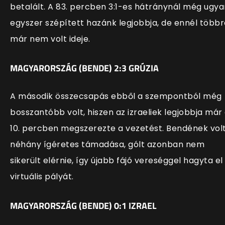
betalált. A 83. percben 3:1-es hátránynál még ugya
egyszer szépített hazánk legjobbja, de ennél többr
már nem volt ideje.
MAGYARORSZÁG (BENDE) 2:3 GRÚZIA
A második összecsapás ebből a szempontból még
bosszantóbb volt, hiszen az izraeliek legjobbja már
10. percben megszerezte a vezetést. Bendének vol
néhány ígéretes támadása, gólt azonban nem
sikerült elérnie, így újabb fájó vereséggel hagyta el
virtuális pályát.
MAGYARORSZÁG (BENDE) 0:1 IZRAEL