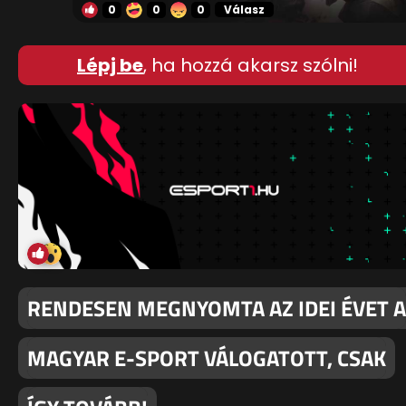
0
0
0
Válasz
Lépj be
, ha hozzá akarsz szólni!
RENDESEN MEGNYOMTA AZ IDEI ÉVET A
MAGYAR E-SPORT VÁLOGATOTT, CSAK