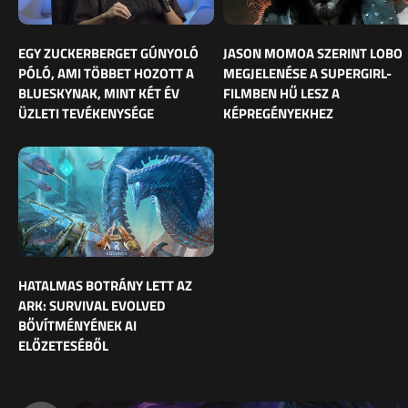
EGY ZUCKERBERGET GÚNYOLÓ
JASON MOMOA SZERINT LOBO
PÓLÓ, AMI TÖBBET HOZOTT A
MEGJELENÉSE A SUPERGIRL-
BLUESKYNAK, MINT KÉT ÉV
FILMBEN HŰ LESZ A
ÜZLETI TEVÉKENYSÉGE
KÉPREGÉNYEKHEZ
HATALMAS BOTRÁNY LETT AZ
ARK: SURVIVAL EVOLVED
BŐVÍTMÉNYÉNEK AI
ELŐZETESÉBŐL