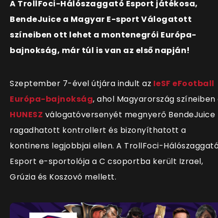
A
TrollFoci-Hálószaggató Esport
játékosa,
BendeJuice a Magyar E-sport Válogatott
színeiben ott lehet a montenegrói Európa-
bajnokság, már túl is van az első napján!
Szeptember 7-ével útjára indult az
IeSF eFootball
Európa-bajnokság
, ahol Magyarország színeiben
HUNESZ
válogatóversenyét megnyerő BendeJuice
ragadhatott kontrollert és bizonyíthatott a
kontinens legjobbjai ellen. A
TrollFoci-Hálószaggat
Esport
e-sportolója a C csoportba került Izrael,
Grúzia és Koszovó mellett.