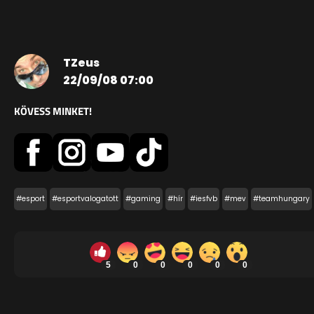
TZeus
22/09/08 07:00
KÖVESS MINKET!
#esport
#esportvalogatott
#gaming
#hír
#iesfvb
#mev
#teamhungary
5
0
0
0
0
0