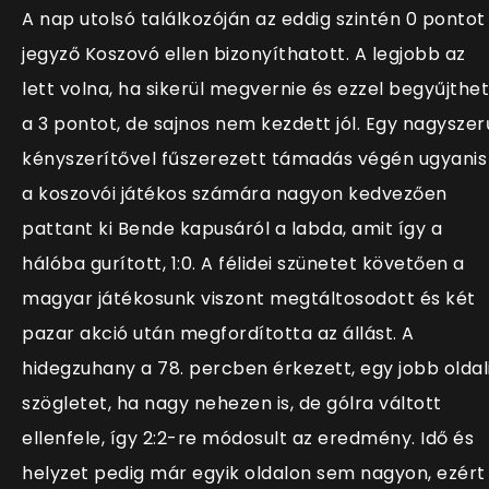
A nap utolsó találkozóján az eddig szintén 0 pontot
jegyző Koszovó ellen bizonyíthatott. A legjobb az
lett volna, ha sikerül megvernie és ezzel begyűjthet
a 3 pontot, de sajnos nem kezdett jól. Egy nagyszer
kényszerítővel fűszerezett támadás végén ugyanis
a koszovói játékos számára nagyon kedvezően
pattant ki Bende kapusáról a labda, amit így a
hálóba gurított, 1:0. A félidei szünetet követően a
magyar játékosunk viszont megtáltosodott és két
pazar akció után megfordította az állást. A
hidegzuhany a 78. percben érkezett, egy jobb oldal
szögletet, ha nagy nehezen is, de gólra váltott
ellenfele, így 2:2-re módosult az eredmény. Idő és
helyzet pedig már egyik oldalon sem nagyon, ezért