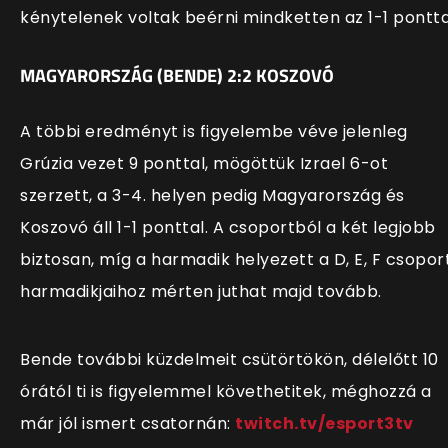
kénytelenek voltak beérni mindketten az 1-1 pontta
MAGYARORSZÁG (BENDE) 2:2 KOSZOVÓ
A többi eredményt is figyelembe véve jelenleg
Grúzia vezet 9 ponttal, mögöttük Izrael 6-ot
szerzett, a 3-4. helyen pedig Magyarország és
Koszovó áll 1-1 ponttal. A csoportból a két legjobb
biztosan, míg a harmadik helyezett a D, E, F csopor
harmadikjaihoz mérten juthat majd tovább.
Bende további küzdelmeit csütörtökön, délelőtt 10
órától ti is figyelemmel követhetitek, méghozzá a
már jól ismert csatornán:
twitch.tv/esport3tv