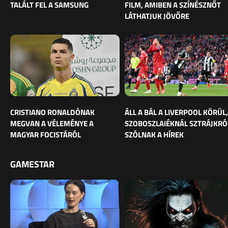
TALÁLT FEL A SAMSUNG
FILM, AMIBEN A SZÍNÉSZNŐT
LÁTHATJUK JÖVŐRE
CRISTIANO RONALDÓNAK
ÁLL A BÁL A LIVERPOOL KÖRÜL,
MEGVAN A VÉLEMÉNYE A
SZOBOSZLAIÉKNÁL SZTRÁJKRÓ
MAGYAR FOCISTÁRÓL
SZÓLNAK A HÍREK
GAMESTAR