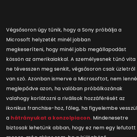
Végsősoron úgy tűnik, hogy a Sony próbálja a
Microsoft helyzetét minél jobban
megkeseríteni, hogy minél jobb megállapodást
kössön az amerikaiakkal. A személyesnek tűnő vita
ne tévesszen meg senkit, végsősoron csak üzletről
van szó. Azonban ismerve a Microsoftot, nem lenn
meglepődve azon, ha valóban próbálkozának
valahogy korlátozni a riválisok hozzáférését az
ikonikus franchise-hoz, főleg, ha figyelembe vesszü
a
hátrányukat a konzolpiacon.
Mindenesetre
biztosak lehetünk abban, hogy ez nem egy lefutott