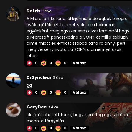
Detrix
3 éve
A Microsoft kellene jól kijönnie a dologból, elvégre
övék a játék azt tesznek vele, amit akarnak,
egyébként meg egyszer sem olvastam arról hogy
a Microsoft panaszkodna a SONY kismillió exkluzív
címe miatt és emiatt szabadítana rá annyi pert
meg versenyhivatalt a SONYra amennyit csak
lehet.
0
0
0
Válasz
DrSynclear
3 éve
gg
0
0
0
Válasz
GeryDee
3 éve
elejétől lehetett tudni, hogy nem fog egyszerűen
menni a tárgyalás
0
0
0
Válasz