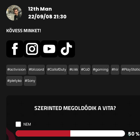
12th Man
22/09/08 21:30
KÖVESS MINKET!
#activision
#blizzard
#CallofDuty
#cikk
#CoD
#gaming
#hír
#PlayStati
#pletyka
#Sony
SZERINTED MEGOLDÓDIK A VITA?
NEM
50 %