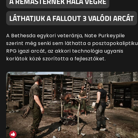
A REMASTERNEK HÁLA VÉGRE
LÁTHATJUK A FALLOUT 3 VALÓDI ARCÁT
A Bethesda egykori veteránja, Nate Purkeypile
szerint még senki sem láthatta a posztapokaliptiku
RPG igazi arcát, az akkori technológia ugyanis
korlátok közé szorította a fejlesztőket.