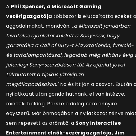
A
Phil Spencer, a Microsoft Gaming
vezérigazgatója
többször is elutasította ezeket 
aggodalmakat, mondván,
„a Microsoft januárban
hivatalos ajánlatot küldött a Sony-nak, hogy
garantálja a Call of Duty-t PlayStationön, funkció-
és tartalomparitással, legalább még néhány évig 
jelenlegi Sony-szerződésen túl. Az ajánlat jóval
túlmutatott a tipikus játékipari
megállapodásokon."
Na és itt jön a csavar. Ezután 
nyilatkozat után gondolhatnánk, el van intézve,
mindeki boldog. Persze a dolog nem ennyire
egyszerű. Már önmagában a nyilatkozat ténye mia
sem repesett az örömtől a
Sony Interactive
Entertainment elnök-vezérigazgatója, Jim