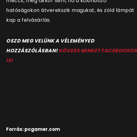
meccs, még akkor sem, ha a különböző
hatóságokon átverekszik magukat, és zöld lámpát
kap a felvásárlás.
OSZD MEG VELÜNK A VÉLEMÉNYED
HOZZÁSZÓLÁSBAN!
KÖVESS MINKET FACEBOOKO
IS!
Forrás: pcgamer.com