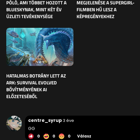
PÓLÓ, AMI TÖBBET HOZOTT A
MEGJELENÉSE A SUPERGIRL-
BLUESKYNAK, MINT KÉT ÉV
FILMBEN HŰ LESZ A
ÜZLETI TEVÉKENYSÉGE
KÉPREGÉNYEKHEZ
HATALMAS BOTRÁNY LETT AZ
ARK: SURVIVAL EVOLVED
BŐVÍTMÉNYÉNEK AI
ELŐZETESÉBŐL
centre_syrup
3 éve
GG
0
0
0
Válasz