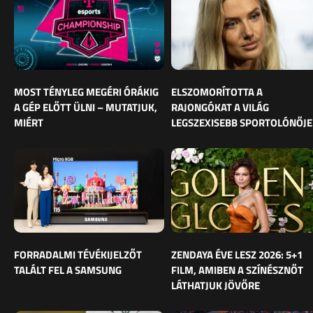
MOST TÉNYLEG MEGÉRI ÓRÁKIG
ELSZOMORÍTOTTA A
A GÉP ELŐTT ÜLNI – MUTATJUK,
RAJONGÓKAT A VILÁG
MIÉRT
LEGSZEXISEBB SPORTOLÓNŐJE
FORRADALMI TÉVÉKIJELZŐT
ZENDAYA ÉVE LESZ 2026: 5+1
TALÁLT FEL A SAMSUNG
FILM, AMIBEN A SZÍNÉSZNŐT
LÁTHATJUK JÖVŐRE