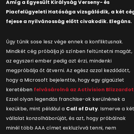
Amíg a Egyesült Királyság Verseny- és
Piacfelügyeleti Hatósága vizsgálódik, a két cé
fejese a nyilvánosság előtt civakodik. Elegáns.
Úgy tűnik sose lesz vége ennek a konfliktusnak.
Mindkét cég próbálja jó színben feltüntetni magát,
az egyszeri ember pedig azt érzi, mindenki
megpróbálja őt átverni. Az egész azzal kezdődött,
hogy a Microsoft bejelentte, hogy egy gigaüzlet
keretében
felvásárolná az Activision Blizzardot
Ezzel olyan legendás franchise-ok kerülnének a
kezükbe, mint például a
Call of Duty
. Ismerve a ké
vállalat konzolháborúját, és azt, hogy próbálnak
minél több AAA címet exkluzívvá tenni, nem