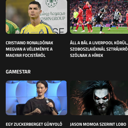
CRISTIANO RONALDÓNAK
ÁLL A BÁL A LIVERPOOL KÖRÜL,
MEGVAN A VÉLEMÉNYE A
SZOBOSZLAIÉKNÁL SZTRÁJKRÓ
MAGYAR FOCISTÁRÓL
SZÓLNAK A HÍREK
GAMESTAR
EGY ZUCKERBERGET GÚNYOLÓ
JASON MOMOA SZERINT LOBO