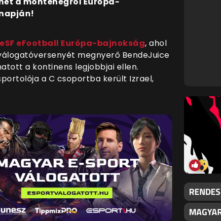
ehet a montenegrói Európa-
 napján!
eSF eFootball Európa-bajnokság
, ahol
álogatóversenyét megnyerő BendeJuice
atott a kontinens legjobbjai ellen.
portolója a C csoportba került Izrael,
RENDES
MAGYAR