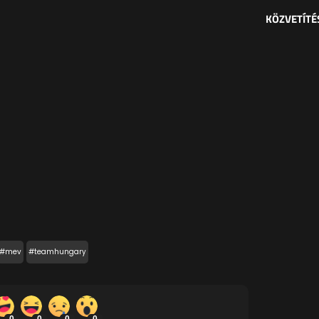
KÖZVETÍTÉ
#mev
#teamhungary
0
0
0
0