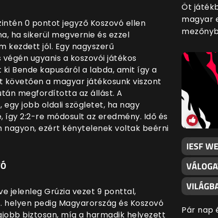
Öt játék
magyar e
zintén 0 pontot jegyző Koszovó ellen
mezőnyb
na, ha sikerül megvernie és ezzel
m kezdett jól. Egy nagyszerű
 végén ugyanis a koszovói játékos
i Bende kapusáról a labda, amit így a
etet követően a magyar játékosunk viszont
tán megfordította az állást. A
 egy jobb oldali szögletet, ha nagy
le, így 2:2-re módosult az eredmény. Idő és
m nagyon, ezért kénytelenek voltak beérni
IESF W
VÓ
VÁLOGA
VILÁGB
e jelenleg Grúzia vezet 9 ponttal,
-4. helyen pedig Magyarország és Koszovó
Pár nap 
legjobb biztosan, míg a harmadik helyezett