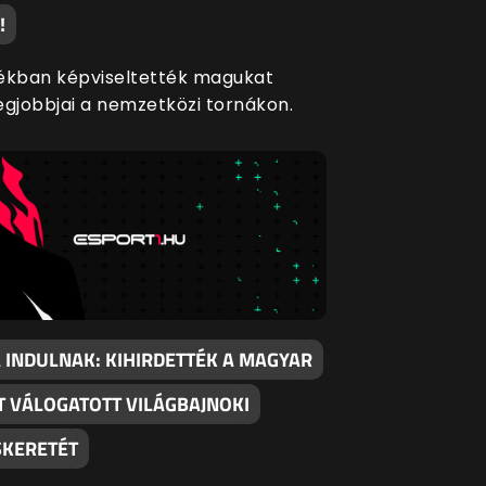
!
ékban képviseltették magukat
egjobbjai a nemzetközi tornákon.
 INDULNAK: KIHIRDETTÉK A MAGYAR
T VÁLOGATOTT VILÁGBAJNOKI
SKERETÉT