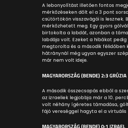
A lebonyolítást illetően fontos meg
mérkőzéseken dőlt el a 3 pont sorsa
csütörtökön visszavágói is lesznek. 
mérkőzhetett meg. Egy gyors gólvált
birtokolta a labdát, azonban a tá
labdája volt. Ezeket a hibákat pedig
megtorolta és a második félidőben ké
hátránynál még ugyan egyszer szépí
már nem volt ideje.
MAGYARORSZÁG (BENDE) 2:3 GRÚZIA
A második összecsapás ebből a sze
az izraeliek legjobbja már a 10. pe
volt néhány ígéretes támadása, gólt
fájó vereséggel hagyta el a virtuális
MAGYARORSZÁG (BENDE) 0:1 IZRAEL