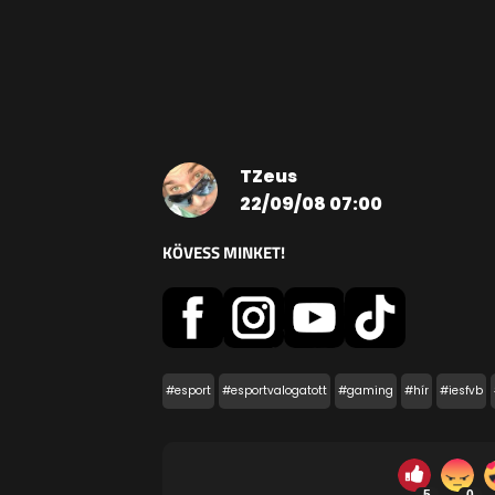
TZeus
22/09/08 07:00
KÖVESS MINKET!
#esport
#esportvalogatott
#gaming
#hír
#iesfvb
5
0