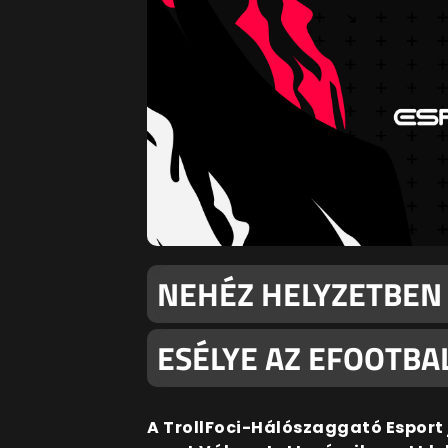
NEHÉZ HELYZETBEN 
ESÉLYE AZ EFOOTBA
A
TrollFoci-Hálószaggató Esport