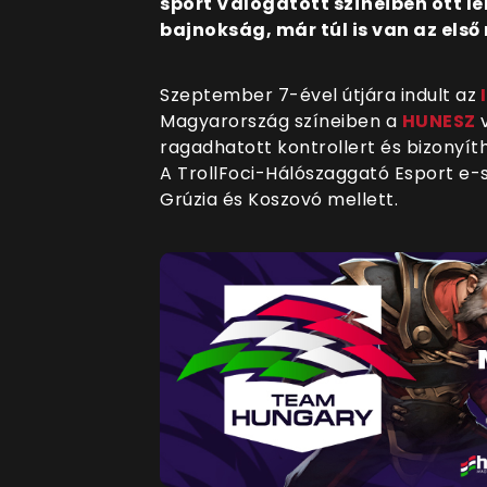
sport Válogatott színeiben ott l
bajnokság, már túl is van az első
Szeptember 7-ével útjára indult az
I
Magyarország színeiben a
HUNESZ
v
ragadhatott kontrollert és bizonyíth
A
TrollFoci-Hálószaggató Esport
e-s
Grúzia és Koszovó mellett.