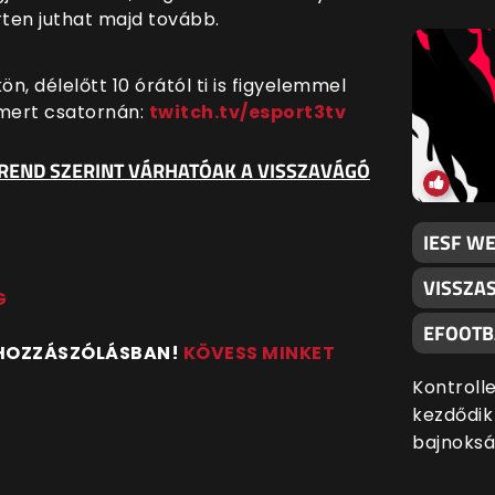
rten juthat majd tovább.
, délelőtt 10 órától ti is figyelemmel
smert csatornán:
twitch.tv/esport3tv
REND SZERINT VÁRHATÓAK A VISSZAVÁGÓ
IESF WE
VISSZA
G
EFOOTB
 HOZZÁSZÓLÁSBAN!
KÖVESS MINKET
Kontroll
kezdődik
bajnoksá