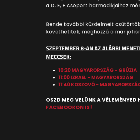
a D, E, F csoport harmadikjaihoz mé
Bende további küzdelmeit csütörtökön
követhetitek, méghozzá a már jól i
SZEPTEMBER 8-AN AZ ALÁBBI MENET
MECCSEK:
10:20 MAGYARORSZÁG - GRÚZIA
11:00 IZRAEL - MAGYARORSZÁG
11:40 KOSZOVÓ - MAGYARORSZÁ
OSZD MEG VELÜNK A VÉLEMÉNYED
FACEBOOKON IS!