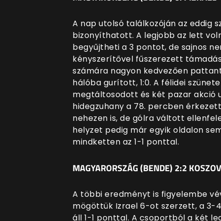
A nap utolsó találkozóján az eddig s
bizonyíthatott. A legjobb az lett vol
begyűjtheti a 3 pontot, de sajnos ne
kényszerítővel fűszerezett támadás
számára nagyon kedvezően pattant k
hálóba gurított, 1:0. A félidei szün
megtáltosodott és két pazar akció u
hidegzuhany a 78. percben érkezett,
nehezen is, de gólra váltott ellenfe
helyzet pedig már egyik oldalon se
mindketten az 1-1 ponttal.
MAGYARORSZÁG (BENDE) 2:2 KOSZO
A többi eredményt is figyelembe vév
mögöttük Izrael 6-ot szerzett, a 3
áll 1-1 ponttal. A csoportból a két 