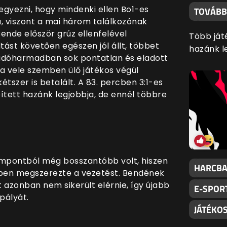
jegyezni, hogy mindenki ellen Bo1-es
TOVÁBB
, viszont a mai három találkozónak
Bende először grúz ellenfelével
Több ját
ást követően egészen jól állt, többet
hazánk l
madóharmadban sok pontatlan és eladott
 a vele szemben ülő játékos végül
tszer is betalált. A 83. percben 3:1-es
tett hazánk legjobbja, de ennél többre
mpontból még bosszantóbb volt, hiszen
HARCBA
rcben megszerezte a vezetést. Bendének
 azonban nem sikerült elérnie, így újabb
E-SPOR
 pályát.
JÁTÉKO