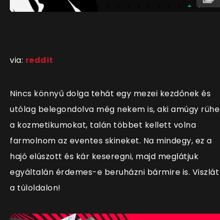
via:
reddit
Nincs könnyű dolga tehát egy mezei kezdőnek és
utólag belegondolva még nekem is, aki amúgy rühel
a kozmetikumokat, talán többet kellett volna
farmolnom az eventes skineket. Na mindegy, ez a
hajó elúszott és kár keseregni, majd meglátjuk
egyáltalán érdemes-e beruházni bármire is. Viszlát
a túloldalon!