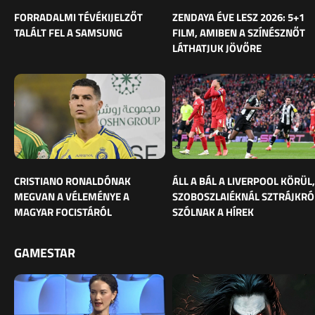
FORRADALMI TÉVÉKIJELZŐT
ZENDAYA ÉVE LESZ 2026: 5+1
TALÁLT FEL A SAMSUNG
FILM, AMIBEN A SZÍNÉSZNŐT
LÁTHATJUK JÖVŐRE
CRISTIANO RONALDÓNAK
ÁLL A BÁL A LIVERPOOL KÖRÜL,
MEGVAN A VÉLEMÉNYE A
SZOBOSZLAIÉKNÁL SZTRÁJKRÓ
MAGYAR FOCISTÁRÓL
SZÓLNAK A HÍREK
GAMESTAR