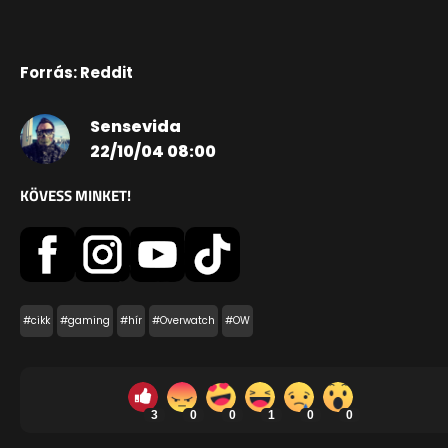
Forrás: Reddit
Sensevida
22/10/04 08:00
KÖVESS MINKET!
#cikk
#gaming
#hír
#Overwatch
#OW
3
0
0
1
0
0