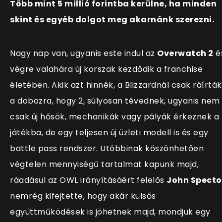
Több mint 5 millió forintba kerülne, ha minden
skint és egyéb dolgot meg akarnánk szerezni.
Nagy nap van, ugyanis este indul az
Overwatch 2
é
végre valahára új korszak kezdődik a franchise
életében. Akik azt hinnék, a Blizzardnál csak ráírták
a dobozra, hogy 2, súlyosan tévednek, ugyanis nem
csak új hősök, mechanikák vagy pályák érkeznek a
játékba, de egy teljesen új üzleti modell is és egy
battle pass rendszer. Utóbbinak köszönhetően
végtelen mennyiségű tartalmat kapunk majd,
ráadásul az OWL irányításáért felelős
John Specto
nemrég kifejtette, hogy akár külsős
együttműködések is jöhetnek majd, mondjuk egy