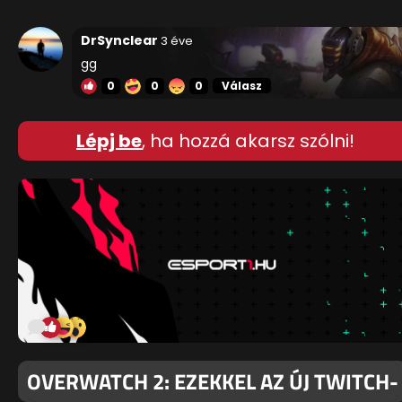
DrSynclear
3 éve
gg
0
0
0
Válasz
Lépj be
, ha hozzá akarsz szólni!
OVERWATCH 2: EZEKKEL AZ ÚJ TWITCH-