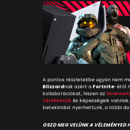
A pontos részletekbe ugyan nem m
Blizzard
nak azért a
Fortnite
-étól 
kollaborációkat, hiszen az
Overwat
történetük
és képességeik vannak.
betekintést nyerhettünk, a többi dol
OSZD MEG VELÜNK A VÉLEMÉNYED