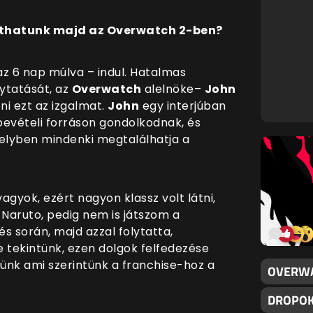
íthatunk
majd az Overwatch 2-ben?
z 6 nap múlva
– indul. Hatalmas
lytatását, az
Overwatch
alelnöke–
John
ni ezt az izgalmat.
John
egy interjúban
 bevételi forráson gondolkodnak, és
melyben mindenki megtalálhatja a
agyok, ezért nagyon klassz volt látni,
Naruto, pedig nem is játszom a
s során, majd azzal folytatta,
 tekintünk, ezen dolgok felfedezése
nünk ami szerintünk a franchise-hoz a
OVERWAT
DROPOK