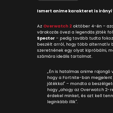
Ismert anime karakteret is irány
Az
Overwatch 2
október 4-én
–
aza
várakozás övezi a legendás játék fo
Spector
– pedig tovább tudta fokoz
beszélt arról, hogy több alternatív
szeretnének egy olyat kipróbálni, 
számára ideális tartalmat.
„Én is hatalmas anime rajongó v
hogy a Fortnite-ban megjelent 
játékkal" – mondta a beszélgeté
hogy „ahogy az Overwatch 2-re
érdekel minket, és azt kell ten
leginkább illik".