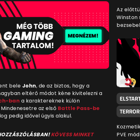
Az előtt
Winston 
bezsebel
ent bele
John
, de az biztos, hogy a
nagyban eltérő módot kéne kivitelezni a
ELSTAR
ch-ban
a karaktereknek külön
 Mindenesetre az első
Battle Pass-be
TERROR
og pedig idővel úgyis alakul.
Kozmetika
PVE mód 
 HOZZÁSZÓLÁSBAN!
KÖVESS MINKET