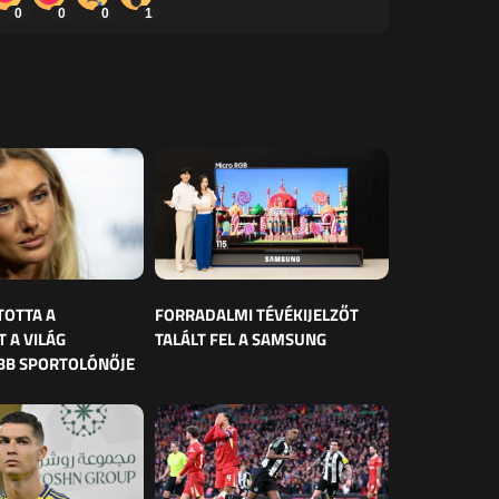
0
0
0
1
TOTTA A
FORRADALMI TÉVÉKIJELZŐT
 A VILÁG
TALÁLT FEL A SAMSUNG
BB SPORTOLÓNŐJE