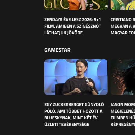
ZENDAYA ÉVE LESZ 2026: 5+1
CRISTIANO
FILM, AMIBEN A SZÍNÉSZNŐT
MEGVAN A 
LÁTHATJUK JÖVŐRE
MAGYAR FO
GAMESTAR
EGY ZUCKERBERGET GÚNYOLÓ
JASON MOM
PÓLÓ, AMI TÖBBET HOZOTT A
MEGJELENÉS
BLUESKYNAK, MINT KÉT ÉV
FILMBEN HŰ
ÜZLETI TEVÉKENYSÉGE
KÉPREGÉNY