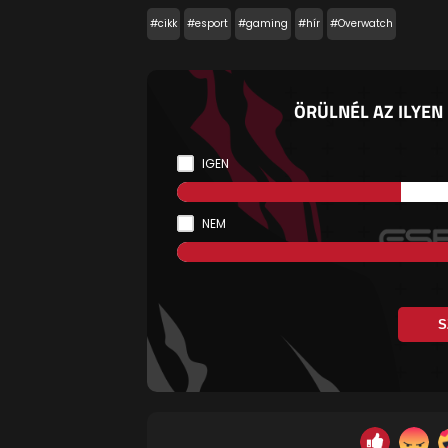
#cikk
#esport
#gaming
#hír
#Overwatch
ÖRÜLNÉL AZ ILYE
IGEN
NEM
S