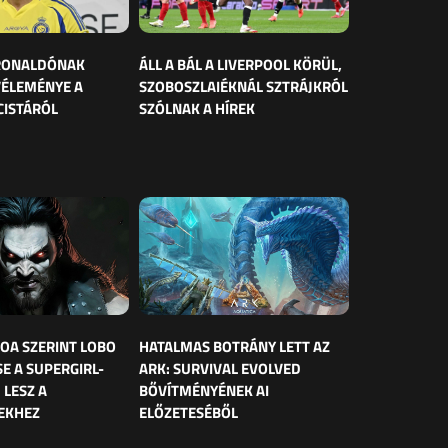
 RONALDÓNAK
ÁLL A BÁL A LIVERPOOL KÖRÜL,
VÉLEMÉNYE A
SZOBOSZLAIÉKNÁL SZTRÁJKRÓL
CISTÁRÓL
SZÓLNAK A HÍREK
OA SZERINT LOBO
HATALMAS BOTRÁNY LETT AZ
E A SUPERGIRL-
ARK: SURVIVAL EVOLVED
 LESZ A
BŐVÍTMÉNYÉNEK AI
EKHEZ
ELŐZETESÉBŐL