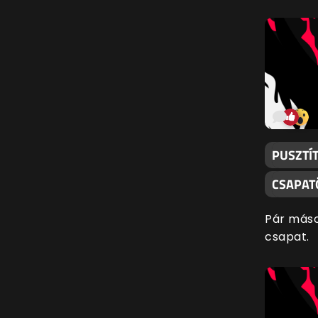
PUSZTÍ
CSAPAT
Pár máso
csapat.