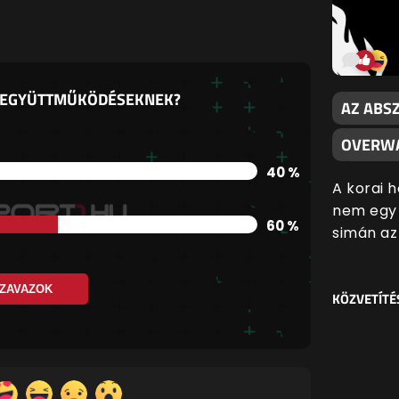
N EGYÜTTMŰKÖDÉSEKNEK?
AZ ABS
OVERWA
40 %
A korai 
nem egy 
60 %
simán az
ZAVAZOK
KÖZVETÍTÉ