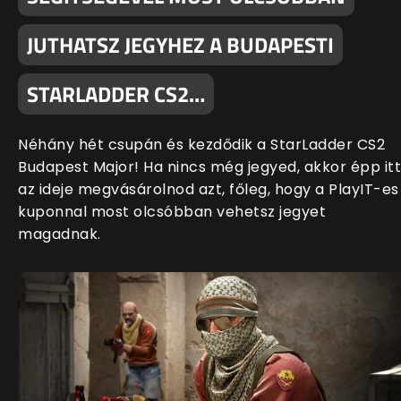
JUTHATSZ JEGYHEZ A BUDAPESTI
STARLADDER CS2…
Néhány hét csupán és kezdődik a StarLadder CS2
Budapest Major! Ha nincs még jegyed, akkor épp itt
az ideje megvásárolnod azt, főleg, hogy a PlayIT-es
kuponnal most olcsóbban vehetsz jegyet
magadnak.