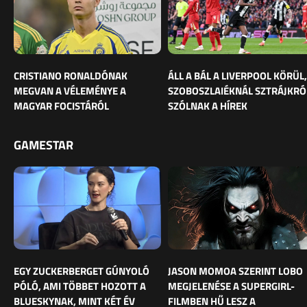
CRISTIANO RONALDÓNAK
ÁLL A BÁL A LIVERPOOL KÖRÜL,
MEGVAN A VÉLEMÉNYE A
SZOBOSZLAIÉKNÁL SZTRÁJKRÓ
MAGYAR FOCISTÁRÓL
SZÓLNAK A HÍREK
GAMESTAR
EGY ZUCKERBERGET GÚNYOLÓ
JASON MOMOA SZERINT LOBO
PÓLÓ, AMI TÖBBET HOZOTT A
MEGJELENÉSE A SUPERGIRL-
BLUESKYNAK, MINT KÉT ÉV
FILMBEN HŰ LESZ A