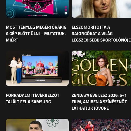
MOST TÉNYLEG MEGÉRI ÓRÁKIG
ELSZOMORÍTOTTA A
A GÉP ELŐTT ÜLNI – MUTATJUK,
RAJONGÓKAT A VILÁG
MIÉRT
LEGSZEXISEBB SPORTOLÓNŐJE
FORRADALMI TÉVÉKIJELZŐT
ZENDAYA ÉVE LESZ 2026: 5+1
TALÁLT FEL A SAMSUNG
FILM, AMIBEN A SZÍNÉSZNŐT
LÁTHATJUK JÖVŐRE