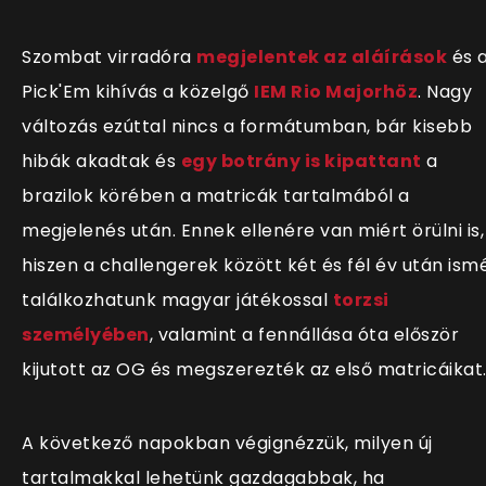
Szombat virradóra
megjelentek az aláírások
és 
Pick'Em kihívás a közelgő
IEM Rio Majorhöz
. Nagy
változás ezúttal nincs a formátumban, bár kisebb
hibák akadtak és
egy botrány is kipattant
a
brazilok körében a matricák tartalmából a
megjelenés után. Ennek ellenére van miért örülni is,
hiszen a challengerek között két és fél év után ism
találkozhatunk magyar játékossal
torzsi
személyében
, valamint a fennállása óta először
kijutott az OG és megszerezték az első matricáikat
A következő napokban végignézzük, milyen új
tartalmakkal lehetünk gazdagabbak, ha