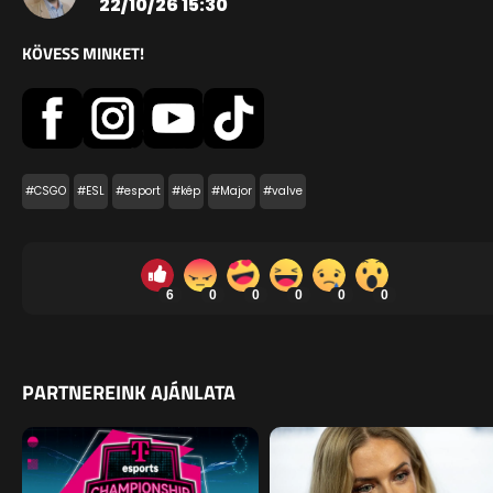
22/10/26 15:30
KÖVESS MINKET!
#CSGO
#ESL
#esport
#kép
#Major
#valve
6
0
0
0
0
0
PARTNEREINK AJÁNLATA