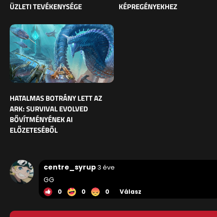
ÜZLETI TEVÉKENYSÉGE
KÉPREGÉNYEKHEZ
HATALMAS BOTRÁNY LETT AZ
ARK: SURVIVAL EVOLVED
BŐVÍTMÉNYÉNEK AI
ELŐZETESÉBŐL
centre_syrup
3 éve
GG
0
0
0
Válasz