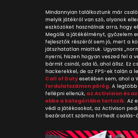
Mindannyian találkoztunk már csaló
melyik játékról van szó, olyanok ellen
eszközöket használnak arra, hogy e
Megölik a játékélményt, győzelem es
fejlesztők részéről sem jó, mert a 
játszhatatlan miattuk. Ugyanis „nor
nyerni, hiszen hogyan veszed fel a ve
bármit csinál, oda lő, ahol állsz. Ez
hackerekkel, de az FPS-ek talán a l
Call of Duty
esetében sem, ahol a
fordulatszámon pörög.
A legtöbb 
fellépni ellenük,
az Activision és 
ebbe a kategóriába tartozik.
Az e
védi a játékosokat, az Activison ped
bezáratott számos hírhedt csalás-á