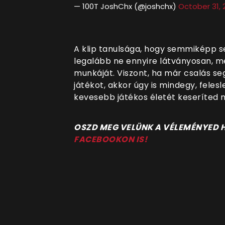
— 100T JoshChx (@joshchx)
October 31, 
A klip tanulsága, hogy semmiképp 
legalább ne ennyire látványosan, m
munkáját. Viszont, ha már csalás se
játékot, akkor úgy is mindegy, feles
kevesebb játékos életét keseríted 
OSZD MEG VELÜNK A VÉLEMÉNYED
FACEBOOKON IS!