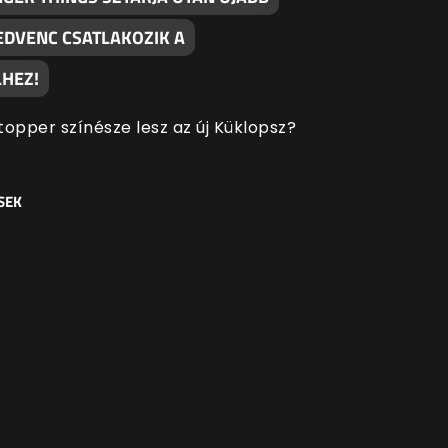
EDVENC CSATLAKOZIK A
HEZ!
topper színésze lesz az új Küklopsz?
SEK