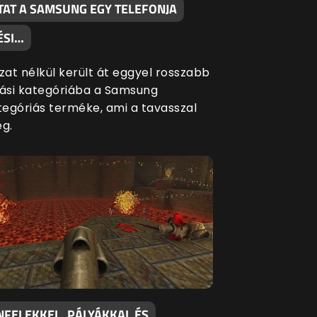
TAT A SAMSUNG EGY TELEFONJA
ÉSI…
at nélkül került át eggyel rosszabb
si kategóriába a Samsung
egóriás terméke, ami a tavasszal
eg.
NFELEKKEL, PÁLYÁKKAL ÉS