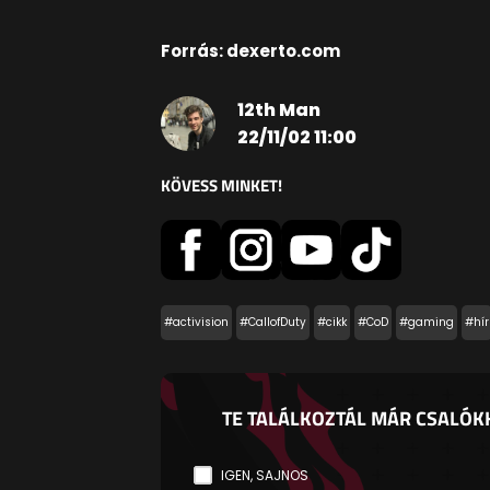
Forrás: dexerto.com
12th Man
22/11/02 11:00
KÖVESS MINKET!
#activision
#CallofDuty
#cikk
#CoD
#gaming
#hír
TE TALÁLKOZTÁL MÁR CSALÓK
IGEN, SAJNOS