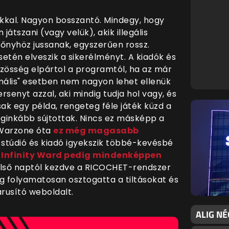
kkal. Nagyon bosszantó. Mindegy, hogy
 játszani (vagy velük), akik illegális
lőnyhöz jussanak, egyszerűen rossz.
etén elveszik a sikerélményt. A kiadók és
közösség elpártol a programtól, ha az már
mális" esetben nem nagyon lehet ellenük
rsenyt azzal, aki mindig tudja hol vagy, és
 csak egy példa, rengeteg féle játék küzd a
eginkább sújtottak. Nincs ez másképp a
 Warzone óta
ez még magasabb
stúdió és kiadó igyekszik többé-kevésbé
az Infinity Ward pedig mindenképpen
lső naptól kezdve a RICOCHET-rendszer
ig folyamatosan osztogatta a tiltásokat és
rusító weboldalt.
ALIG NÉ