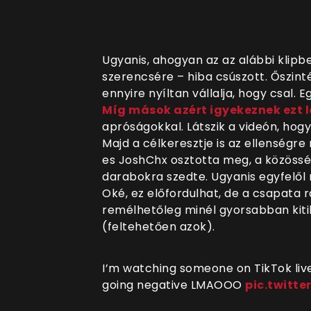
Ugyanis, ahogyan az az alábbi klipbe
szerencsére – hiba csúszott. Őszinté
ennyire nyíltan vállalja, hogy csal. 
Míg mások azért igyekeznek ezt l
apróságokkal. Látszik a videón, hog
Majd a célkeresztje is az ellenségr
es JoshChx osztotta meg, a közöss
darabokra szedte. Ugyanis egyfelől 
Oké, ez előfordulhat, de a csapata r
remélhetőleg minél gyorsabban kitil
(feltehetően azok).
I’m watching someone on TikTok live
going negative LMAOOO
pic.twitt