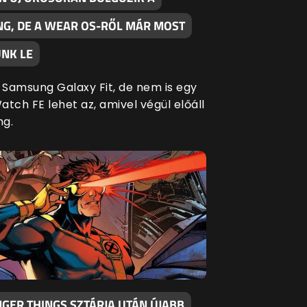
G, DE A WEAR OS-RŐL MÁR MOST
NK LE
Samsung Galaxy Fit, de nem is egy
tch FE lehet az, amivel végül előáll
ng.
GER THINGS SZTÁRJA UTÁN ÚJABB