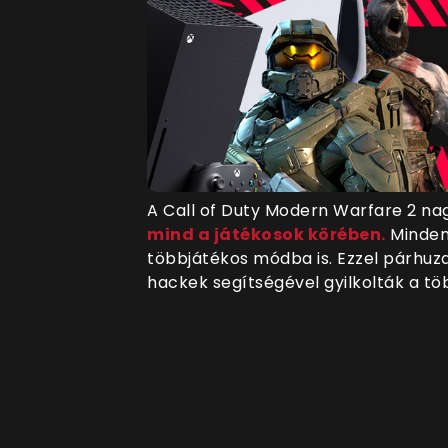
A Call of Duty Modern Warfare 2 nagy
mind a játékosok körében.
Minden
többjátékos módba is. Ezzel párhuz
hackek segítségével gyilkolták a töb