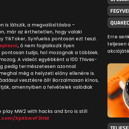
FEGYVE
QUAKEC
n is látszik, a megvalósításba –
n, már az érthetetlen, hogy valaki
Erre sen
Egy TikToker, Synfuelss pontosan ezt teszi.
teljesen 
eplezni
, ő nem foglalkozik ilyen
akciójáté
y pontosan tudja, hol mozognak a többiek.
e mozog. A videót egyébként a 100 Thives-
ég pedig természetesen azonnal
meghal még a helyzeti előny ellenére is.
áadásul vesztésre áll! Borzalmasan kínos,
tják, amennyiben a felvételek valódiak
 play MW2 with hacks and bro is still
er.com/XpXkwvF3HM
TELJES