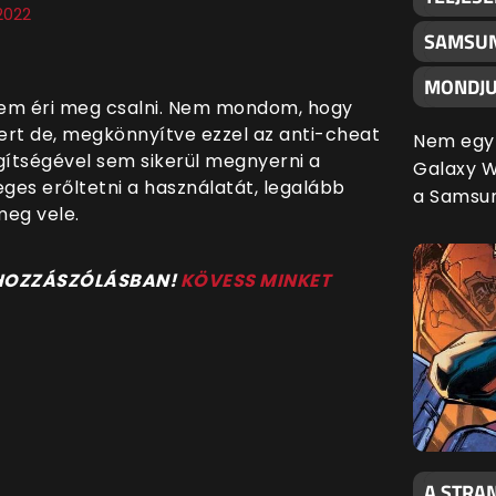
2022
SAMSUN
MONDJU
sem éri meg csalni. Nem mondom, hogy
ert de, megkönnyítve ezzel az anti-cheat
Nem egy 
gítségével sem sikerül megnyerni a
Galaxy Wa
leges erőltetni a használatát, legalább
a Samsu
meg vele.
 HOZZÁSZÓLÁSBAN!
KÖVESS MINKET
A STRAN