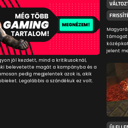
VÁLTOZ
FRISSÍT
Magyaráz
támogatá
középkat
jelent m
on jól kezdett, mind a kritikusoknál,
ki belevetette magát a kampányba és a
amosan pedig megjelentek azok is, akik
bieket. Legalábbis a szándékuk ez volt.
ÚJ ELLE