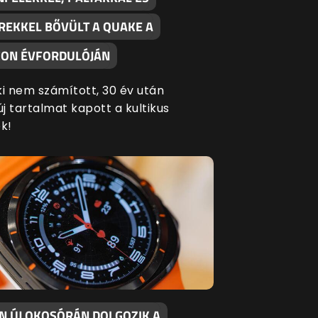
REKKEL BŐVÜLT A QUAKE A
ON ÉVFORDULÓJÁN
ki nem számított, 30 év után
új tartalmat kapott a kultikus
k!
EN ÚJ OKOSÓRÁN DOLGOZIK A