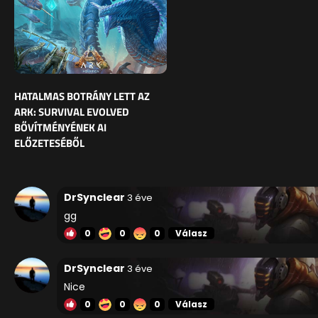
HATALMAS BOTRÁNY LETT AZ
ARK: SURVIVAL EVOLVED
BŐVÍTMÉNYÉNEK AI
ELŐZETESÉBŐL
DrSynclear
3 éve
gg
0
0
0
Válasz
DrSynclear
3 éve
Nice
0
0
0
Válasz