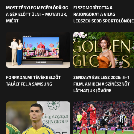
MOST TÉNYLEG MEGÉRI ÓRÁKIG
ELSZOMORÍTOTTA A
A GÉP ELŐTT ÜLNI – MUTATJUK,
RAJONGÓKAT A VILÁG
MIÉRT
LEGSZEXISEBB SPORTOLÓNŐJE
FORRADALMI TÉVÉKIJELZŐT
ZENDAYA ÉVE LESZ 2026: 5+1
TALÁLT FEL A SAMSUNG
FILM, AMIBEN A SZÍNÉSZNŐT
LÁTHATJUK JÖVŐRE