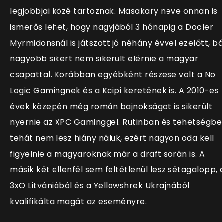
legjobbjai közé tartoznak. Masakary neve onnan is
ismerős lehet, hogy nagyjából 3 hónapig a Docler
Myrmidonsnál is játszott jó néhány évvel ezelőtt, b
nagyobb sikert nem sikerült elérnie a magyar
csapattal. Korábban egyébként részese volt a No
Logic Gamingnek és a Kaipi keretének is. A 2010-es
évek közepén még román bajnokságot is sikerült
nyernie az XPC Gaminggel. Rutinban és tehetségb
tehát nem lesz hiány náluk, ezért nagyon oda kell
figyelnie a magyaroknak már a draft során is. A
másik két ellenfél sem feltétlenül lesz sétagalopp, 
3xO Litvániából és a Yellowshrek Ukrajnából
kvalifikálta magát az eseményre.