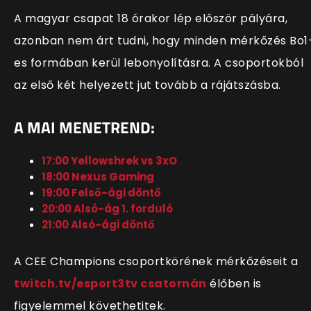
A magyar csapat 18 órakor lép először pályára,
azonban nem árt tudni, hogy minden mérkőzés Bo1
es formában kerül lebonyolításra. A csoportokból
az első két helyezett jut tovább a rájátszásba.
A MAI MENETREND:
17:00 Yellowshrek vs 3xO
18:00 Nexus Gaming
19:00 Felső-ági döntő
20:00 Alsó-ág 1. forduló
21:00 Alsó-ági döntő
A CEE Champions csoportkörének mérkőzéseit a
twitch.tv/esport3tv csatornán
élőben is
figyelemmel követhetitek.