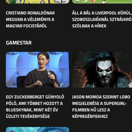
CRISTIANO RONALDÓNAK
ÁLL A BÁL A LIVERPOOL KÖRÜL,
MEGVAN A VÉLEMÉNYE A
SZOBOSZLAIÉKNÁL SZTRÁJKRÓ
MAGYAR FOCISTÁRÓL
SZÓLNAK A HÍREK
GAMESTAR
EGY ZUCKERBERGET GÚNYOLÓ
JASON MOMOA SZERINT LOBO
PÓLÓ, AMI TÖBBET HOZOTT A
MEGJELENÉSE A SUPERGIRL-
BLUESKYNAK, MINT KÉT ÉV
FILMBEN HŰ LESZ A
ÜZLETI TEVÉKENYSÉGE
KÉPREGÉNYEKHEZ