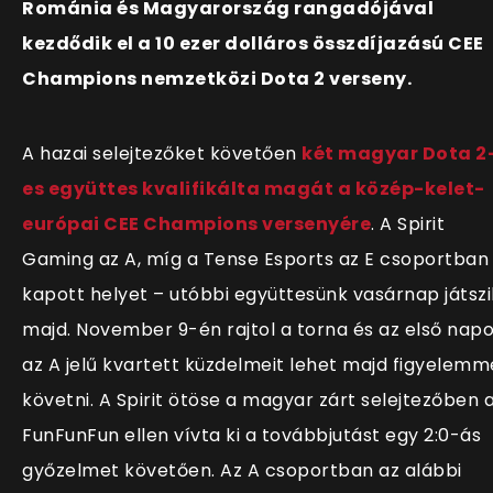
Románia és Magyarország rangadójával
kezdődik el a 10 ezer dolláros összdíjazású CEE
Champions nemzetközi Dota 2 verseny.
A hazai selejtezőket követően
két magyar Dota 2
es együttes kvalifikálta magát a közép-kelet-
európai CEE Champions versenyére
. A Spirit
Gaming az A, míg a Tense Esports az E csoportban
kapott helyet – utóbbi együttesünk vasárnap játszi
majd. November 9-én rajtol a torna és az első nap
az A jelű kvartett küzdelmeit lehet majd figyelemm
követni. A Spirit ötöse a magyar zárt selejtezőben 
FunFunFun ellen vívta ki a továbbjutást egy 2:0-ás
győzelmet követően. Az A csoportban az alábbi