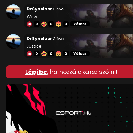
DrSynclear
3 éve
Wow
0
0
0
Válasz
DrSynclear
3 éve
Justice
0
0
0
Válasz
Lépj be
, ha hozzá akarsz szólni!