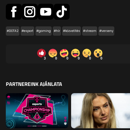
#DOTA2
#esport
#gaming
#hír
#közvetítés
#stream
#verseny
3
0
0
0
0
0
PARTNEREINK AJÁNLATA