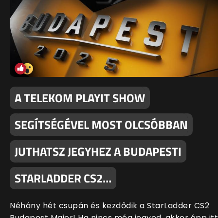
A TELEKOM PLAYIT SHOW
SEGÍTSÉGÉVEL MOST OLCSÓBBAN
JUTHATSZ JEGYHEZ A BUDAPESTI
STARLADDER CS2…
Néhány hét csupán és kezdődik a StarLadder CS2
Budapest Major! Ha nincs még jegyed, akkor épp itt