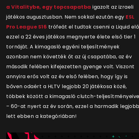
a Vitalitybe, egy topcsapatba
igazolt az izraeli
játékos augusztusban. Nem sokkal ezután egy
ESL
Pro League S16
trófeát el tudtak csenni a Liquid elő
ezzel a 22 éves játékos megnyerte élete első tier 1
tornáját. A kimagasló egyéni teljesítmények
azonban nem követték őt az új csapatába, az év
második felében kifejezetten gyenge volt. Viszont
annyira erős volt az év első felében, hogy így is
bőven odaért a HLTV legjobb 20 játékosa közé,
többek között a kimagasló clutch-teljesítményeive
– 60-at nyert az év során, ezzel a harmadik legjob
lett ebben a kategóriában!