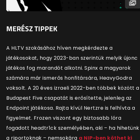
MERÉSZ TIPPEK
A HLTV szokásához híven megkérdezte a
játékosokat, hogy 2023-ban szerintük melyik újonc
játékos fog marandót alkotni. Spinx a magyarok
számára már ismerős honfitársára, HeavyGodra
voksolt. A 20 éves izraeli 2022-ben többek között a
Budapest Five csapatát is erősítette, jelenleg az
Endpoint játékosa. Rajta kívül Nertzre is felhívta a
figyelmet. Frozen viszont egy biztosabb lóra
fogadott headtr1ck személyében, aki – ha hihetünk
a riportoknak – nemsokára
a NIP-ben köthet ki