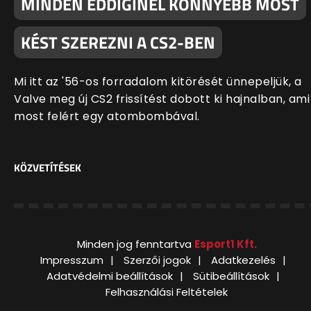
MINDEN EDDIGINÉL KÖNNYEBB MOST
KÉST SZEREZNI A CS2-BEN
Mi itt az '56-os forradalom kitörését ünnepeljük, a
Valve meg új CS2 frissítést dobott ki hajnalban, ami
most felért egy atombombával.
KÖZVETÍTÉSEK
Minden jog fenntartva
Esport1 Kft.
Impresszum
Szerzői jogok
Adatkezelés
Adatvédelmi beállítások
Sütibeállítások
Felhasználási Feltételek