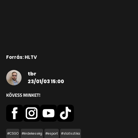
Forrás: HLTV
tbr
23/01/03 15:00
KÖVESS MINKET!
#CSGO
#érdekesség
#esport
#statisztika