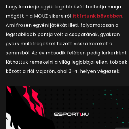
hogy karrierje egyik legjobb évét tudhatja maga
mögött – a MOUZ sikereiről
itt írtunk bővebben
.
Ami frozen egyéni játékát illeti, folyamatosan a
legstabilabb pontja volt a csapatának, gyakran
gyors multifragekkel hozott vissza köröket a
semmiből. Az év második felében pedig lurkerként
láthattuk remekelni a világ legjobbjai ellen, többek
között a riói Majorön, ahol 3-4. helyen végeztek.