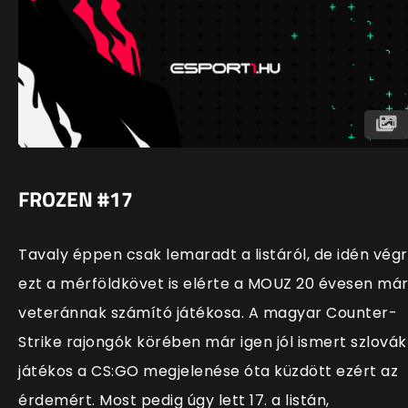
FROZEN #17
Tavaly éppen csak lemaradt a listáról, de idén vég
ezt a mérföldkövet is elérte a MOUZ 20 évesen má
veteránnak számító játékosa. A magyar Counter-
Strike rajongók körében már igen jól ismert szlovák
játékos a CS:GO megjelenése óta küzdött ezért az
érdemért. Most pedig úgy lett 17. a listán,