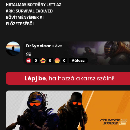
HATALMAS BOTRÁNY LETT AZ
ARK: SURVIVAL EVOLVED
BŐVÍTMÉNYÉNEK AI
ELŐZETESÉBŐL
DrSynclear
3 éve
gg
0
0
0
Válasz
Lépj be
, ha hozzá akarsz szólni!