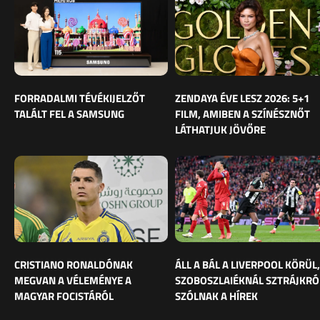
FORRADALMI TÉVÉKIJELZŐT
ZENDAYA ÉVE LESZ 2026: 5+1
TALÁLT FEL A SAMSUNG
FILM, AMIBEN A SZÍNÉSZNŐT
LÁTHATJUK JÖVŐRE
CRISTIANO RONALDÓNAK
ÁLL A BÁL A LIVERPOOL KÖRÜL,
MEGVAN A VÉLEMÉNYE A
SZOBOSZLAIÉKNÁL SZTRÁJKRÓ
MAGYAR FOCISTÁRÓL
SZÓLNAK A HÍREK