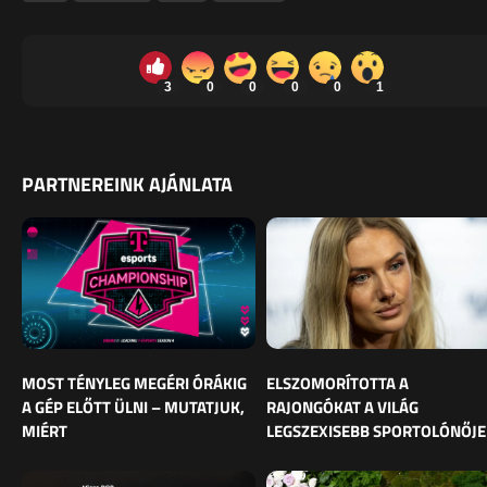
3
0
0
0
0
1
PARTNEREINK AJÁNLATA
MOST TÉNYLEG MEGÉRI ÓRÁKIG
ELSZOMORÍTOTTA A
A GÉP ELŐTT ÜLNI – MUTATJUK,
RAJONGÓKAT A VILÁG
MIÉRT
LEGSZEXISEBB SPORTOLÓNŐJE