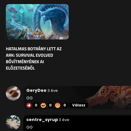
HATALMAS BOTRÁNY LETT AZ
ARK: SURVIVAL EVOLVED
BŐVÍTMÉNYÉNEK AI
ELŐZETESÉBŐL
GeryDee
3 éve
GG
0
0
0
Válasz
centre_syrup
3 éve
GG