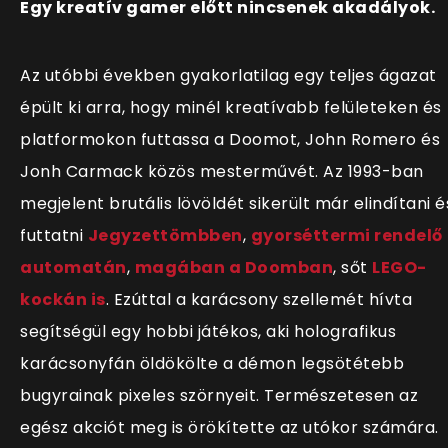
Egy kreatív gamer előtt nincsenek akadályok.
Az utóbbi években gyakorlatilag egy teljes ágazat
épült ki arra, hogy minél kreatívabb felületeken és
platformokon futtassa a Doomot, John Romero és
Jonh Carmack közös mesterművét. Az 1993-ban
megjelent brutális lövöldét sikerült már elindítani é
futtatni
Jegyzettömbben
,
gyorséttermi rendelő
automatán
,
magában a Doomban
, sőt
LEGO-
kockán is
. Ezúttal a karácsony szellemét hívta
segítségül egy hobbi játékos, aki holografikus
karácsonyfán öldökölte a démon legsötétebb
bugyrainak pixeles szörnyeit. Természetesen az
egész akciót meg is örökítette az utókor számára.