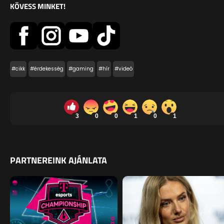
KÖVESS MINKET!
#cikk
#érdekesség
#gaming
#hír
#videó
3
0
0
1
0
1
PARTNEREINK AJÁNLATA