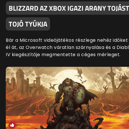
BLIZZARD AZ XBOX IGAZI ARANY TOJÁS
TOJÓ TYÚKJA
Bár a Microsoft videójátékos részlege nehéz időket
él át, az Overwatch váratlan szárnyalása és a Diab
IV kiegészítője megmentette a céges mérleget.