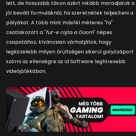
lett, de hosszabb távon azért inkább maradjatok a
jól bevált formuláknál, ha szeretnétek teljesíteni a
pályákat. A több mint másfél méteres "fa"
csatlakozott a "
fut-e rajta a Doom
" népes
csapatához, kíváncsian várhatjátok, hogy
legközelebb milyen őrültségen sikerül golyózáport
szórni az ellenségre az id Software leghíresebb
videójátékában.