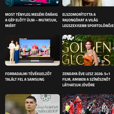
MOST TÉNYLEG MEGÉRI ÓRÁKIG
ELSZOMORÍTOTTA A
A GÉP ELŐTT ÜLNI – MUTATJUK,
RAJONGÓKAT A VILÁG
MIÉRT
LEGSZEXISEBB SPORTOLÓNŐJE
FORRADALMI TÉVÉKIJELZŐT
ZENDAYA ÉVE LESZ 2026: 5+1
TALÁLT FEL A SAMSUNG
FILM, AMIBEN A SZÍNÉSZNŐT
LÁTHATJUK JÖVŐRE