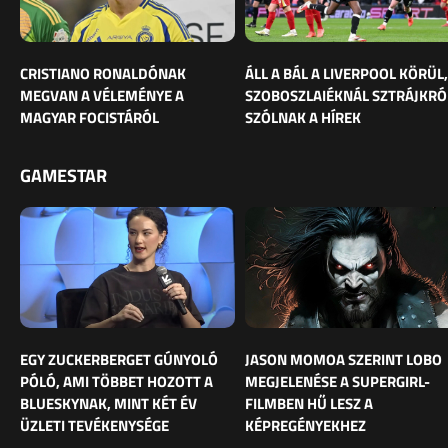
CRISTIANO RONALDÓNAK
ÁLL A BÁL A LIVERPOOL KÖRÜL,
MEGVAN A VÉLEMÉNYE A
SZOBOSZLAIÉKNÁL SZTRÁJKRÓ
MAGYAR FOCISTÁRÓL
SZÓLNAK A HÍREK
GAMESTAR
EGY ZUCKERBERGET GÚNYOLÓ
JASON MOMOA SZERINT LOBO
PÓLÓ, AMI TÖBBET HOZOTT A
MEGJELENÉSE A SUPERGIRL-
BLUESKYNAK, MINT KÉT ÉV
FILMBEN HŰ LESZ A
ÜZLETI TEVÉKENYSÉGE
KÉPREGÉNYEKHEZ