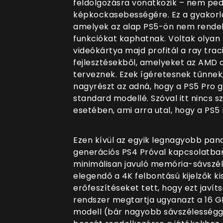
feldolgozásra vonatkozik – nem pedi
képkockasebességére. Ez a gyakorla
amelyek az alap PS5-ön nem rendelk
funkciókat kaphatnak. Voltak olyan 
videókártya majd profitál a ray trac
fejlesztésekből, amelyeket az AMD 
terveznek. Ezek ígéretesnek tűnnek, 
nagyrészt az adná, hogy a PS5 Pro g
standard modellé. Szóval itt nincs 
esetében, ami arra utal, hogy a PS5
Ezen kívül az egyik legnagyobb panas
generációs PS4 Próval kapcsolatban
minimálisan javuló memória-sávszél
elegendő a 4K felbontású kijelzők k
erőfeszítéseket tett, hogy ezt javít
rendszer megtartja ugyanazt a 16 
modell (bár nagyobb sávszélességg