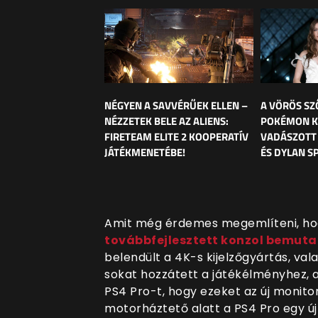
NÉGYEN A SAVVÉRŰEK ELLEN –
A VÖRÖS SZ
NÉZZETEK BELE AZ ALIENS:
POKÉMON K
FIRETEAM ELITE 2 KOOPERATÍV
VADÁSZOTT
JÁTÉKMENETÉBE!
ÉS DYLAN S
Amit még érdemes megemlíteni, hog
továbbfejlesztett konzol bemut
belendült a 4K-s kijelzőgyártás, va
sokat hozzátett a játékélményhez, 
PS4 Pro-t, hogy ezeket az új monitoro
motorháztető alatt a PS4 Pro egy új