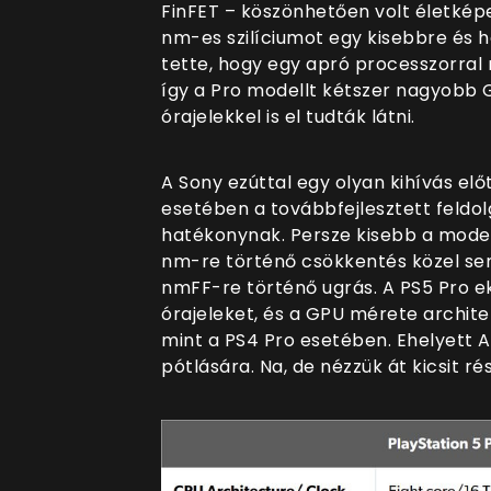
FinFET – köszönhetően volt életképe
nm-es szilíciumot egy kisebbre és 
tette, hogy egy apró processzorral 
így a Pro modellt kétszer nagyobb
órajelekkel is el tudták látni.
A Sony ezúttal egy olyan kihívás előt
esetében a továbbfejlesztett feldol
hatékonynak. Persze kisebb a modell
nm-re történő csökkentés közel sem
nmFF-re történő ugrás. A PS5 Pro e
órajeleket, és a GPU mérete archit
mint a PS4 Pro esetében. Ehelyett A
pótlására. Na, de nézzük át kicsit r