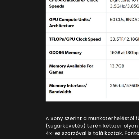
A Sony szerint a munkaterheléstől f
(sugárkövetés) terén kétszer olyan
4x-es szorzóval is találkoztak. Font