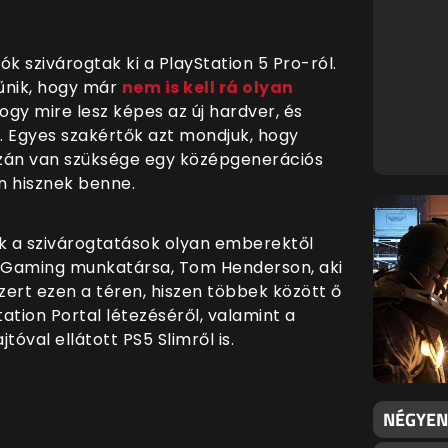
k szivárogtak ki a PlayStation 5 Pro-ról.
tűnik, hogy már
nem is kell rá olyan
hogy mire lesz képes az új hardver, és
i. Egyes szakértők azt mondjuk, hogy
zán van szüksége egy középgenerációs
n hisznek benne.
ek a szivárogtatások olyan emberektől
r Gaming munkatársa, Tom Henderson, aki
zert ezen a téren, hiszen többek között ő
tation Portal létezéséről, valamint a
óval ellátott PS5 Slimről is.
NÉGYEN