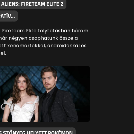
 ALIENS: FIRETEAM ELITE 2
ATÍV…
s: Fireteam Elite folytatásban három
már négyen csaphatunk össze a
tt xenomorfokkal, androidokkal és
el.
S SZŐNYEG HELYETT POKÉMON