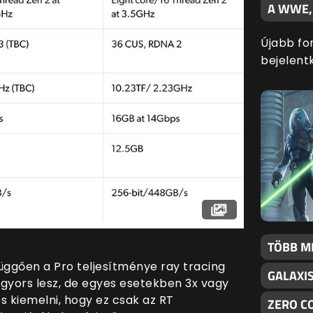
A WWE,
Újabb fo
bejelentk
TÖBB M
üggően a Pro teljesítménye ray tracing
GALAXI
 gyors lesz, de egyes esetekben 3x vagy
os kiemelni, hogy ez csak az RT
ZERO C