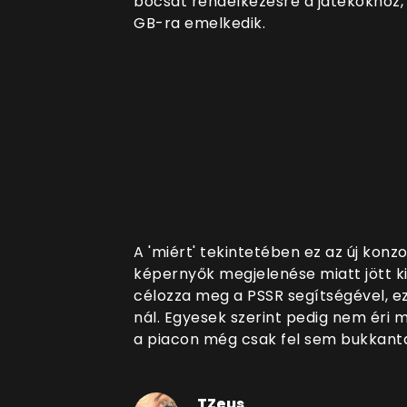
bocsát rendelkezésre a játékokhoz, 
GB-ra emelkedik.
A 'miért' tekintetében ez az új konz
képernyők megjelenése miatt jött ki
célozza meg a PSSR segítségével, ez 
nál. Egyesek szerint pedig nem éri 
a piacon még csak fel sem bukkantak
TZeus