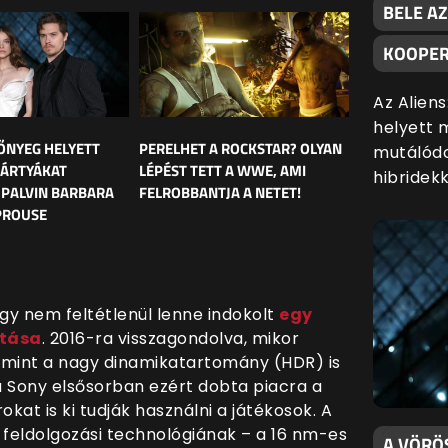
BELE AZ
KOOPER
Az Alien
helyett 
ŐNYEG HELYETT
PERELHET A ROCKSTAR? OLYAN
mutálódo
ÁRTYÁKAT
LÉPÉST TETT A WWE, AMI
hibridekk
 PALVIN BARBARA
FELROBBANTJA A NETET!
PROUSE
y nem feltétlenül lenne indokolt
egy
atása
. 2016-ra visszagondolva, mikor
lamint a nagy dinamikatartomány (HDR) is
a Sony elsősorban ezért dobta piacra a
kat is ki tudják használni a játékosok. A
 feldolgozási technológiának – a 16 nm-es
A VÖRÖ