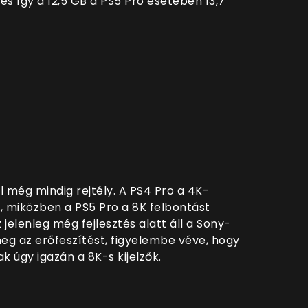
és így a 12,5 GB a PS5 Pro esetében 13,7
ol még mindig rejtély. A PS4 Pro a 4K-
, miközben a PS5 Pro a 8K felbontást
jelenleg még fejlesztés alatt áll a Sony-
meg az erőfeszítést, figyelembe véve, hogy
 úgy igazán a 8K-s kijelzők.