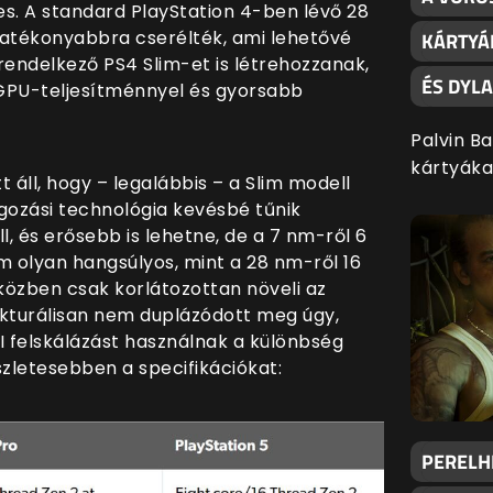
s. A standard PlayStation 4-ben lévő 28
hatékonyabbra cserélték, ami lehetővé
KÁRTYÁ
rendelkező PS4 Slim-et is létrehozzanak,
ÉS DYL
 GPU-teljesítménnyel és gyorsabb
Palvin B
kártyáka
t áll, hogy – legalábbis – a Slim modell
gozási technológia kevésbé tűnik
, és erősebb is lehetne, de a 7 nm-ről 6
 olyan hangsúlyos, mint a 28 nm-ről 16
közben csak korlátozottan növeli az
ekturálisan nem duplázódott meg úgy,
I felskálázást használnak a különbség
észletesebben a specifikációkat:
PERELHE