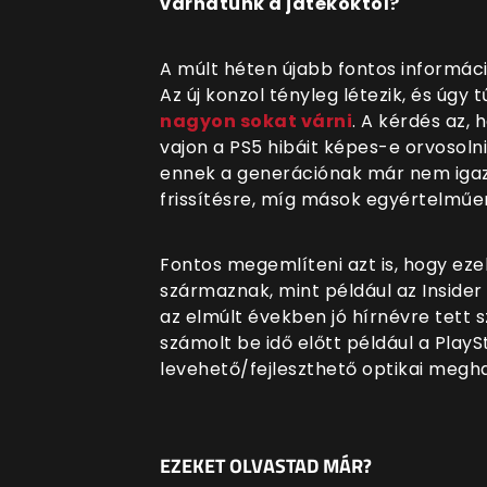
várhatunk a játékoktól?
A múlt héten újabb fontos információ
Az új konzol tényleg létezik, és úgy 
nagyon sokat várni
. A kérdés az, 
vajon a PS5 hibáit képes-e orvosoln
ennek a generációnak már nem iga
frissítésre, míg mások egyértelműe
Fontos megemlíteni azt is, hogy ez
származnak, mint például az Inside
az elmúlt években jó hírnévre tett s
számolt be idő előtt például a PlayS
levehető/fejleszthető optikai meghajt
EZEKET OLVASTAD MÁR?