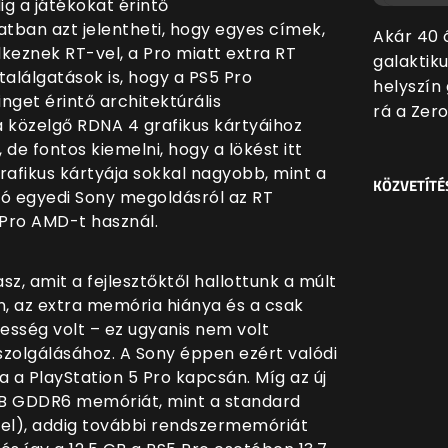
g a játékokat érintő
tban azt jelentheti, hogy egyes címek,
Akár 40 
eznek RT-vel, a Pro miatt extra RT
galaktiku
találgatások is, hogy a PS5 Pro
helyszín
inget érintő architektúrális
rá a Zer
a közelgő RDNA 4 grafikus kártyáihoz
de fontos kiemelni, hogy a lökést itt
rafikus kártyája sokkal nagyobb, mint a
KÖZVETÍTÉ
szó egyedi Sony megoldásról az RT
 Pro AMD-t használ.
z, amit a fejlesztőktől hallottunk a múlt
, az extra memória hiánya és a csak
esség volt – ez ugyanis nem volt
iszolgálásához. A Sony éppen ezért valódi
sa a PlayStation 5 Pro kapcsán. Míg az új
GB GDDR6 memóriát, mint a standard
el), addig további rendszermemóriát