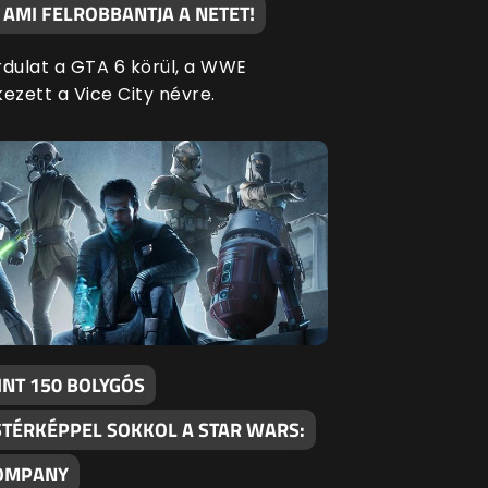
 AMI FELROBBANTJA A NETET!
rdulat a GTA 6 körül, a WWE
ezett a Vice City névre.
INT 150 BOLYGÓS
STÉRKÉPPEL SOKKOL A STAR WARS:
OMPANY