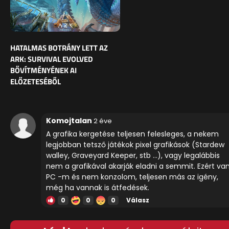
HATALMAS BOTRÁNY LETT AZ
ARK: SURVIVAL EVOLVED
BŐVÍTMÉNYÉNEK AI
ELŐZETESÉBŐL
Komojtalan
2 éve
A grafika kergetése teljesen felesleges, a nekem
legjobban tetsző játékok pixel grafikások (Stardew
walley, Graveyard Keeper, stb ...), vagy legalábbis
nem a grafikával akarják eladni a semmit. Ezért va
PC -m és nem konzolom, teljesen más az igény,
még ha vannak is átfedések.
0
0
0
Válasz