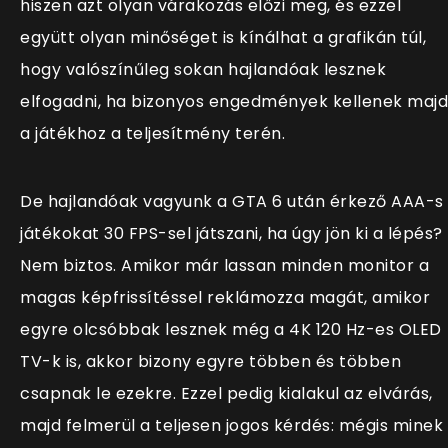
hiszen azt olyan várakozás előzi meg, és ezzel
együtt olyan minőséget is kínálhat a grafikán túl,
hogy valószínűleg sokan hajlandóak lesznek
elfogadni, ha bizonyos engedmények kellenek majd
a játékhoz a teljesítmény terén.
De hajlandóak vagyunk a GTA 6 után érkező AAA-s
játékokat 30 FPS-sel játszani, ha úgy jön ki a lépés?
Nem biztos. Amikor már lassan minden monitor a
magas képfrissítéssel reklámozza magát, amikor
egyre olcsóbbak lesznek még a 4K 120 Hz-es OLED
TV-k is, akkor bizony egyre többen és többen
csapnak le ezekre. Ezzel pedig kialakul az elvárás,
majd felmerül a teljesen jogos kérdés: mégis minek