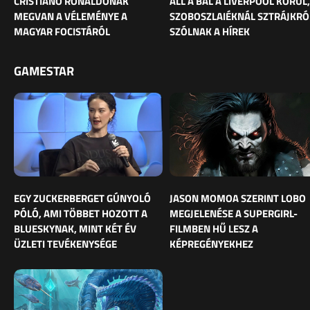
CRISTIANO RONALDÓNAK
ÁLL A BÁL A LIVERPOOL KÖRÜL,
MEGVAN A VÉLEMÉNYE A
SZOBOSZLAIÉKNÁL SZTRÁJKRÓ
MAGYAR FOCISTÁRÓL
SZÓLNAK A HÍREK
GAMESTAR
EGY ZUCKERBERGET GÚNYOLÓ
JASON MOMOA SZERINT LOBO
PÓLÓ, AMI TÖBBET HOZOTT A
MEGJELENÉSE A SUPERGIRL-
BLUESKYNAK, MINT KÉT ÉV
FILMBEN HŰ LESZ A
ÜZLETI TEVÉKENYSÉGE
KÉPREGÉNYEKHEZ