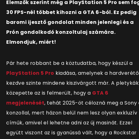
Elemzők szerint még a PlayStation 5 Pro sem fo
30 FPS-nél többet kihozni a GTA 6-ból. Ez pedig
baromi ijesztő gondolat minden jelenlegi és a
Prón gondolkodó konzoltulaj számára.
Elmondjuk, miért!
Pár hete robbant be a köztudatba, hogy készül a
PlayStation 5 Pro
kiadása, amelynek a hardverétő
kezdve szinte mindene kiszivárgott már. A pletykák
közepette az is felmerült, hogy a
GTA 6
megjelenését
, tehát 2025-öt célozná meg a Sony 
konzollal, mert házon belül nem lesz olyan exkluzív
címűk, amivel el lehetne adni az új masinát. Ezzel
együtt viszont az is gyanússá vált, hogy a Rockstar