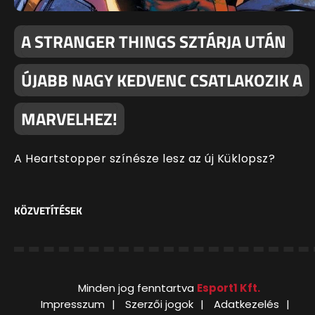
A STRANGER THINGS SZTÁRJA UTÁN
ÚJABB NAGY KEDVENC CSATLAKOZIK A
MARVELHEZ!
A Heartstopper színésze lesz az új Küklopsz?
KÖZVETÍTÉSEK
Minden jog fenntartva
Esport1 Kft.
Impresszum
Szerzői jogok
Adatkezelés