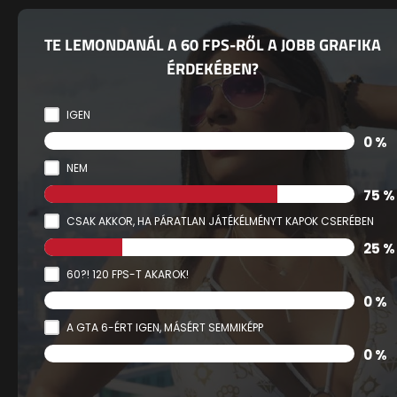
TE LEMONDANÁL A 60 FPS-RŐL A JOBB GRAFIKA
ÉRDEKÉBEN?
IGEN
0 %
NEM
75 %
CSAK AKKOR, HA PÁRATLAN JÁTÉKÉLMÉNYT KAPOK CSERÉBEN
25 %
60?! 120 FPS-T AKAROK!
0 %
A GTA 6-ÉRT IGEN, MÁSÉRT SEMMIKÉPP
0 %