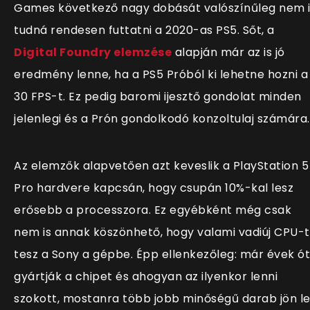
Games következő nagy dobását valószínűleg nem i
tudná rendesen futtatni a 2020-as PS5. Sőt, a
Digital Foundry elemzése
alapján már az is jó
eredmény lenne, ha a PS5 Próból ki lehetne hozni a
30 FPS-t. Ez pedig baromi ijesztő gondolat minden
jelenlegi és a Prón gondolkodó konzoltulaj számára.
Az elemzők alapvetően azt keveslik a PlayStation 5
Pro hardvere kapcsán, hogy csupán 10%-kal lesz
erősebb a processzora. Ez egyébként még csak
nem is annak köszönhető, hogy valami vadiúj CPU-t
tesz a Sony a gépbe. Épp ellenkezőleg: már évek ó
gyártják a chipet és ahogyan az ilyenkor lenni
szokott, mostanra több jobb minőségű darab jön l