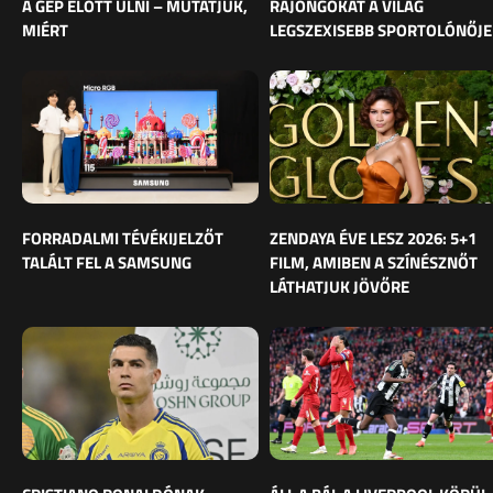
A GÉP ELŐTT ÜLNI – MUTATJUK,
RAJONGÓKAT A VILÁG
MIÉRT
LEGSZEXISEBB SPORTOLÓNŐJE
FORRADALMI TÉVÉKIJELZŐT
ZENDAYA ÉVE LESZ 2026: 5+1
TALÁLT FEL A SAMSUNG
FILM, AMIBEN A SZÍNÉSZNŐT
LÁTHATJUK JÖVŐRE