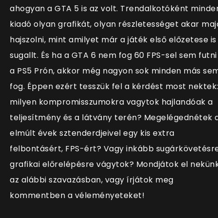
ahogyan a GTA 5 is az volt. Trendalkotóként minde
kiadó olyan grafikát, olyan részletességet akar maj
hajszolni, mint amilyet már a játék első előzetese is
sugallt. És ha a GTA 6 nem fog 60 FPS-sel sem futni
a PS5 Prón, akkor még nagyon sok minden más se
fog. Éppen ezért tesszük fel a kérdést most nektek
milyen kompromisszumokra vagytok hajlandóak a
teljesítmény és a látvány terén? Megelégednétek 
elmúlt évek sztenderdjeivel egy kis extra
felbontásért, FPS-ért? Vagy inkább sugárkövetésre
grafikai előrelépésre vágytok? Mondjátok el nekün
az alábbi szavazásban, vagy írjátok meg
kommentben a véleményeteket!