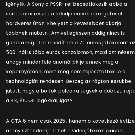
igénylik. A Sony a PSSR-rel becsatlakozik abba a
sorba, ami részben feladja ennek a kergetését
hardveres úton. Ehelyett a kevesebbet akarja
többnek mutatni. Amivel egészen addig nincs is
gond, amíg el nem indítom a 70 eurós játékomat a
500-nál is több eurós konzolomon, majd azt nézem
ahogy mindenféle anomáliák jelennek meg a
képernyőmön, mert még nem fejlesztették le a
technológiát rendesen. Bezzeg az rögtön eszükbe
jutott, hogy a boltok polcaira tegyék a dobozt, rajt
a 4K, 8K,
∞K logókkal, igaz?
A GTA 6 nem csak 2025., hanem a következő évtiz
arany sztenderdje lehet a videójátékok piacán,