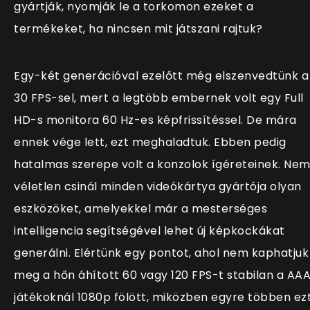
gyártják, nyomják le a torkomon ezeket a
termékeket, ha nincsen mit játszani rajtuk?
Egy-két generációval ezelőtt még elszenvedtünk a
30 FPS-sel, mert a legtöbb embernek volt egy Full
HD-s monitora 60 Hz-es képfrissítéssel. De mára
ennek vége lett, ezt meghaladtuk. Ebben pedig
hatalmas szerepe volt a konzolok ígéreteinek. Ne
véletlen csinál minden videókártya gyártója olyan
eszközöket, amelyekkel már a mesterséges
intelligencia segítségével lehet új képkockákat
generálni. Elértünk egy pontot, ahol nem kaphatjuk
meg a hőn áhított 60 vagy 120 FPS-t stabilan a AA
játékoknál 1080p fölött, miközben egyre többen ez