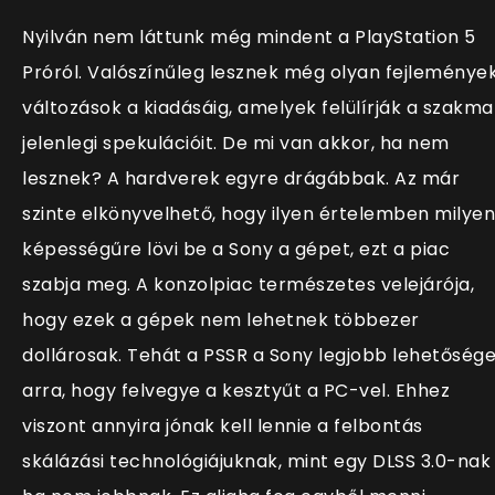
Nyilván nem láttunk még mindent a PlayStation 5
Próról. Valószínűleg lesznek még olyan fejlemények
változások a kiadásáig, amelyek felülírják a szakma
jelenlegi spekulációit. De mi van akkor, ha nem
lesznek? A hardverek egyre drágábbak. Az már
szinte elkönyvelhető, hogy ilyen értelemben milyen
képességűre lövi be a Sony a gépet, ezt a piac
szabja meg. A konzolpiac természetes velejárója,
hogy ezek a gépek nem lehetnek többezer
dollárosak. Tehát a PSSR a Sony legjobb lehetőség
arra, hogy felvegye a kesztyűt a PC-vel. Ehhez
viszont annyira jónak kell lennie a felbontás
skálázási technológiájuknak, mint egy DLSS 3.0-nak