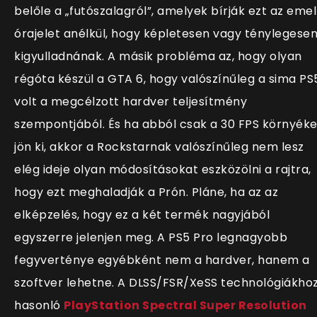
belőle a „futószalagról”, amelyek bírják ezt az emel
órajelet anélkül, hogy képletesen vagy ténylegese
kigyulladnának. A másik probléma az, hogy olyan
régóta készül a GTA 6, hogy valószínűleg a sima PS
volt a megcélzott hardver teljesítmény
szempontjából. És ha abból csak a 30 FPS környék
jön ki, akkor a Rockstarnak valószínűleg nem lesz
elég ideje olyan módosításokat eszközölni a rajtra,
hogy ezt meghaladják a Prón. Pláne, ha az az
elképzelés, hogy ez a két termék nagyjából
egyszerre jelenjen meg. A PS5 Pro legnagyobb
fegyverténye egyébként nem a hardver, hanem a
szoftver lehetne. A
DLSS/FSR/XeSS technológiákho
hasonló
PlayStation Spectral Super Resolution