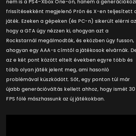
nem is a PS4–Xbox One-on, hanem a generációköz
frissítésekként megjelenő Prón és X-en teljesített 
játék. Ezeken a gépeken (és PC-n) sikerült elérni az
hogy a GTA úgy nézzen ki, ahogyan azt a
Rockstarnál megálmodták, és eközben úgy fusson,
ahogyan egy AAA-s címtől a játékosok elvárnák. D
az e két pont között eltelt években egyre több és
több olyan játék jelent meg, ami hasonló
problémával küszködött. Sőt, egy ponton túl már
újabb generációváltás kellett ahhoz, hogy ismét 30
FPS fölé mászhassunk az új játékokban.