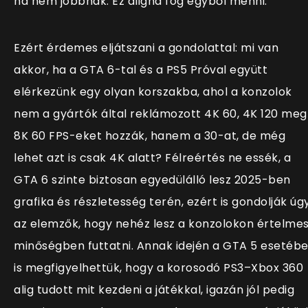
ha nem jobbnak. Ez aligha fog egyből menni.
Ezért érdemes eljátszani a gondolattal: mi van
akkor, ha a GTA 6-tal és a PS5 Próval együtt
elérkezünk egy olyan korszakba, ahol a konzolok
nem a gyártók által reklámozott 4K 60, 4K 120 meg
8K 60 FPS-eket hozzák, hanem a 30-at, de még
lehet azt is csak 4K alatt? Félreértés ne essék, a
GTA 6 szinte biztosan egyedülálló lesz 2025-ben
grafika és részletesség terén, ezért is gondolják úg
az elemzők, hogy nehéz lesz a konzolokon értelme
minőségben futtatni. Annak idején a GTA 5 esetéb
is megfigyelhettük, hogy a korosodó PS3–Xbox 360
alig tudott mit kezdeni a játékkal, igazán jól pedig