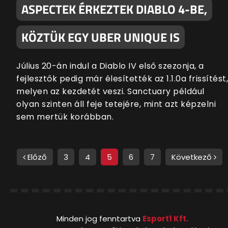
ASPECTEK ÉRKEZTEK DIABLO 4-BE,
KÖZTÜK EGY UBER UNIQUE IS
Július 20-án indul a Diablo IV első szezonja, a
fejlesztők pedig már élesítették az 1.1.0a frissítést,
melyen az kezdetét veszi. Sanctuary például
olyan szinten áll feje tetejére, mint azt képzelni
sem mertük korábban.
Előző
3
4
5
6
7
Következő
Minden jog fenntartva
Esport1 Kft.