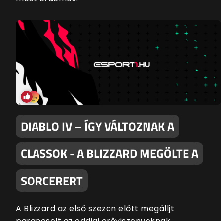
DIABLO IV – ÍGY VÁLTOZNAK A
CLASSOK - A BLIZZARD MEGÖLTE A
SORCERERT
A Blizzard az első szezon előtt megálljt
parancsolt az eddigi erőviszonyoknak,