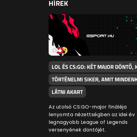
HÍREK
LOL ÉS CS:GO: KÉT MAJOR DÖNTŐ, 
TÖRTÉNELMI SIKER, AMIT MINDENK
LÁTNI AKART
Az utolsó CS:GO-major fináléja
lenyomta nézettségben az idei év
legnagyobb League of Legends
versenyének döntőjét.