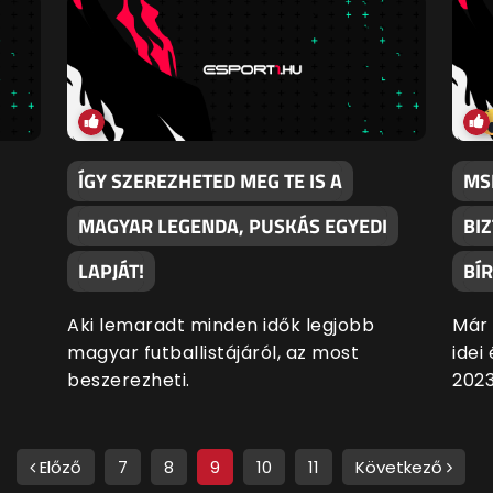
ÍGY SZEREZHETED MEG TE IS A
MS
MAGYAR LEGENDA, PUSKÁS EGYEDI
BI
LAPJÁT!
BÍR
Aki lemaradt minden idők legjobb
Már 
magyar futballistájáról, az most
idei
beszerezheti.
2023
Előző
7
8
9
10
11
Következő