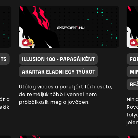
HTS
ILLUSION 100 - PAPAGÁJKÉNT
FO
AKARTAK ELADNI EGY TYÚKOT
MI
BEÁ
Utólag vicces a pórul járt férfi esete,
de reméljük több ilyennel nem
át a
Ninj
próbálkozik meg a jövőben.
ekik
Roya
foly
jele