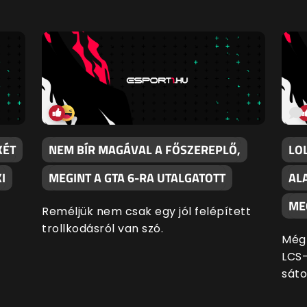
KÉT
NEM BÍR MAGÁVAL A FŐSZEREPLŐ,
LO
I
MEGINT A GTA 6-RA UTALGATOTT
AL
ME
Reméljük nem csak egy jól felépített
trollkodásról van szó.
Még 
LCS-
sáto