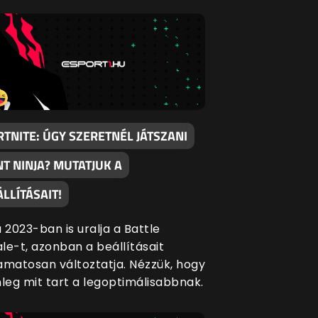
RTNITE: ÚGY SZERETNÉL JÁTSZANI
NT NINJA? MUTATJUK A
LLÍTÁSAIT!
a 2023-ban is uralja a Battle
le-t, azonban a beállításait
amatosan változtatja. Nézzük, hogy
nleg mit tart a legoptimálisabbnak.