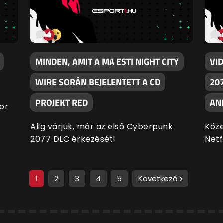
MINDEN, AMIT A MA ESTI NIGHT CITY
VI
WIRE SORÁN BEJELENTETT A CD
20
PROJEKT RED
AN
kor
Alig várjuk, már az első Cyberpunk
Köze
2077 DLC érkezését!
Netfl
1
2
3
4
5
Következő