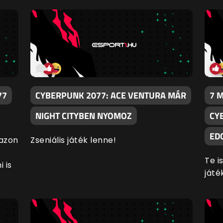
77
CYBERPUNK 2077: ACE VENTURA MÁR
7 
NIGHT CITYBEN NYOMOZ
CY
ED
 azon
Zseniális játék lenne!
Te i
 is
játé