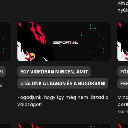
vész
nyúln
EI
EGY VIDEÓBAN MINDEN, AMIT
FÖ
UTÁLUNK A LAGBAN ÉS A BUGOKBAN!
FE
s
Fogadjunk, hogy így még nem láttad a
Min
valóságot!
peri
körn