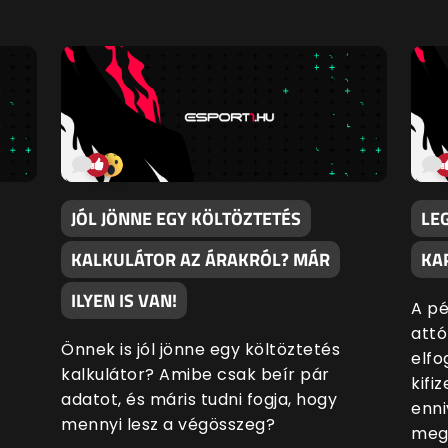
JÓL JÖNNE EGY KÖLTÖZTETÉS
LE
KALKULÁTOR AZ ÁRAKRÓL? MÁR
KA
ILYEN IS VAN!
A pé
attó
Önnek is jól jönne egy költöztetés
elfo
kalkulátor? Amibe csak beír pár
kifi
adatot, és máris tudni fogja, hogy
enni
mennyi lesz a végösszeg?
megf