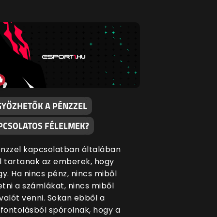
GYŐZHETŐK A PÉNZZEL
PCSOLATOS FÉLELMEK?
nzzel kapcsolatban általában
l tartanak az emberek, hogy
gy. Ha nincs pénz, nincs miből
zetni a számlákat, nincs miből
valót venni. Sokan ebből a
ontolásból spórolnak, hogy a