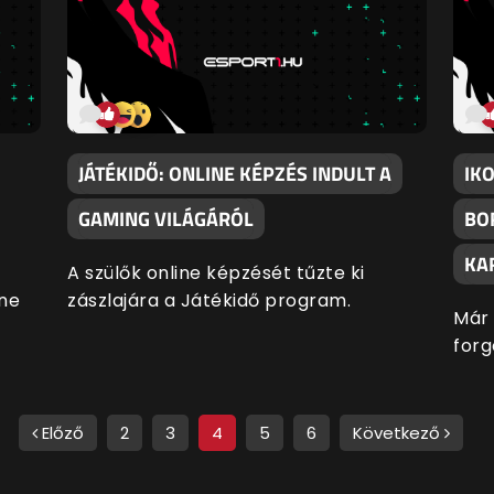
JÁTÉKIDŐ: ONLINE KÉPZÉS INDULT A
IKO
GAMING VILÁGÁRÓL
BO
KA
A szülők online képzését tűzte ki
nne
zászlajára a Játékidő program.
Már 
forg
Előző
2
3
4
5
6
Következő