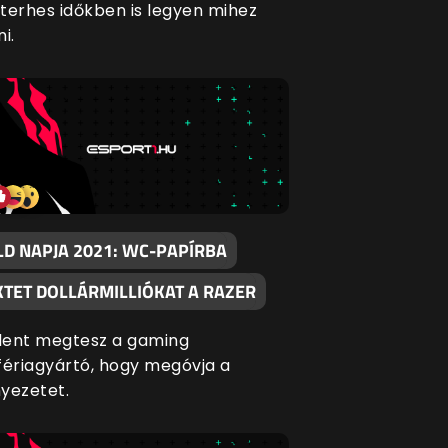
terhes időkben is legyen mihez
i.
LD NAPJA 2021: WC-PAPÍRBA
KTET DOLLÁRMILLIÓKAT A RAZER
dent megtesz a gaming
fériagyártó, hogy megóvja a
yezetet.