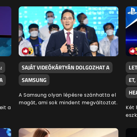
:
SAJÁT VIDEÓKÁRTYÁN DOLGOZHAT A
LE
A
SAMSUNG
ET
HE
A Samsung olyan lépésre szánhatta el
magát, ami sok mindent megváltoztat.
eit a
Két 
eszk