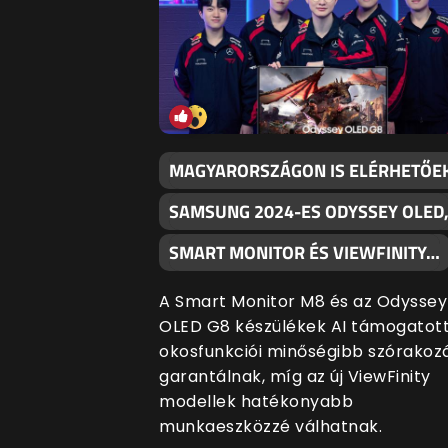
MAGYARORSZÁGON IS ELÉRHETŐE
SAMSUNG 2024-ES ODYSSEY OLED
SMART MONITOR ÉS VIEWFINITY…
A Smart Monitor M8 és az Odyssey
OLED G8 készülékek AI támogatot
okosfunkciói minőségibb szórakoz
garantálnak, míg az új ViewFinity
modellek hatékonyabb
munkaeszközzé válhatnak.