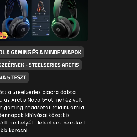
OL A GAMING ÉS A MINDENNAPOK
SZEÉRNEK - STEELSERIES ARCTIS
VA 5 TESZT
őtt a SteelSeries piacra dobta
a az Arctis Nova 5-öt, nehéz volt
n gaming headsetet találni, ami a
ennapok kihívásai között is
llta a helyét. Jelentem, nem kell
bb keresni!