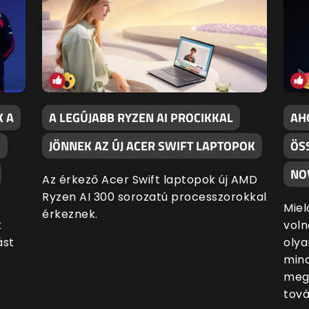
K A
A LEGÚJABB RYZEN AI PROCIKKAL
AH
,
JÖNNEK AZ ÚJ ACER SWIFT LAPTOPOK
ÖS
NO
Az érkező Acer Swift laptopok új AMD
Ryzen AI 300 sorozatú processzorokkal
Miel
érkeznek.
t
voln
ást
olya
mind
megá
tová