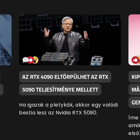
AZ RTX 4090 ELTÖRPÜLHET AZ RTX
KI
L
5090 TELJESÍTMÉNYE MELLETT
MÁ
GE
Ha igazak a pletykák, akkor egy valódi
bestia lesz az Nvidia RTX 5090.
Íme 
amik
első