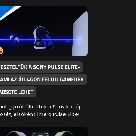
TESZTELTÜK A SONY PULSE ELITE-
, AMI AZ ÁTLAGON FELÜLI GAMEREK
ADSETE LEHET
hétig próbálhattuk a Sony két új
özét, elsőként íme a Pulse Elite!