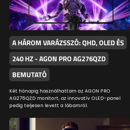
A HÁROM VARÁZSSZÓ: QHD, OLED ÉS
240 HZ - AGON PRO AG276QZD
BEMUTATÓ
Két hónapig használhattam az AGON PRO
AG276QZD monitort, az innovatív OLED-panel
pedig teljesen levett a lábamról.