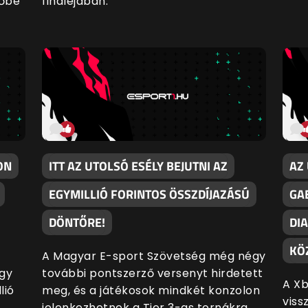
tőbe
fináléjában.
ON
ITT AZ UTOLSÓ ESÉLY BEJUTNI AZ
AZ
EGYMILLIÓ FORINTOS ÖSSZDÍJAZÁSÚ
GA
DÖNTŐRE!
DI
KÖ
A Magyar E-sport Szövetség még négy
egy
további pontszerző versenyt hirdetett
A X
lió
meg, és a játékosok mindkét konzolon
viss
jelenkezhetnek a Tier 3-as tornákra,