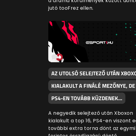
a dráma körülmények között dön
jutó tooFrez ellen.
AZ UTOLSÓ SELEJTEZŐ UTÁN XBOX
KIALAKULT A FINÁLÉ MEZŐNYE, DE
PS4-EN TOVÁBB KÜZDENEK…
A negyedik selejtező után Xboxon
kialakult a top 16, PS4-en viszont 
további extra torna dönt az egymil
forintos összdíjazású döntő