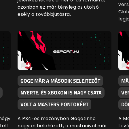
vers
azonban ez már tényleg az utolsó
Club
esély a továbbjutásra.
legj
GOGE MÁR A MÁSODIK SELEJTEZŐT
MÁ
NYERTE, ÉS XBOXON IS NAGY CSATA
VE
VOLT A MASTERS PONTOKÉRT
DÖ
négy
A PS4-es mezőnyben Gogetinho
A M
tett
nagyon belehúzott, a mostanival már
tová