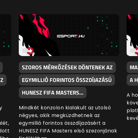
SZOROS MÉRKŐZÉSEK DÖNTENEK AZ
MA
SZ
EGYMILLIÓ FORINTOS ÖSSZDÍJAZÁSÚ
A 
HUNESZ FIFA MASTERS…
A ho
köve
y
Mindkét konzolon kialakult az utolsó
plat
négyes, akik megküzdhetnek az
kevé
lét,
egymillió forintos összdíjazásért a
dott
HUNESZ FIFA Masters első szezonjának