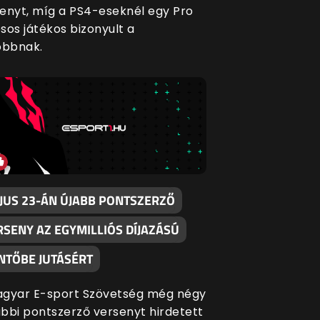
enyt, míg a PS4-eseknél egy Pro
sos játékos bizonyult a
obbnak.
JUS 23-ÁN ÚJABB PONTSZERZŐ
RSENY AZ EGYMILLIÓS DÍJAZÁSÚ
NTŐBE JUTÁSÉRT
agyar E-sport Szövetség még négy
bbi pontszerző versenyt hirdetett