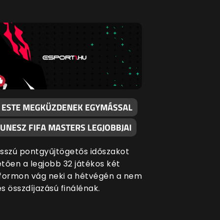
 ESTE MEGKÜZDENEK EGYMÁSSAL
HUNESZ FIFA MASTERS LEGJOBBJAI
sszú pontgyűjtögetős időszakot
tően a legjobb 32 játékos két
formon vág neki a hétvégén a nem
s összdíjazású finálénak.