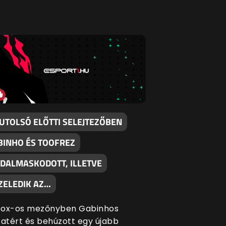
 UTOLSÓ ELŐTTI SELEJTEZŐBEN
BINHO ÉS TOOFREZ
ADALMASKODOTT, ILLETVE
ZELEDIK AZ…
box-os mezőnyben Gabinhos
zatért és behúzott egy újabb