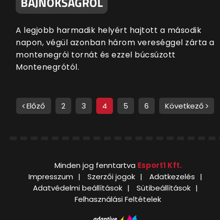
BAJNOKSÁGRÓL
A legjobb harmadik helyért hajtott a második
napon, végül azonban három vereséggel zárta a
montenegrói tornát és ezzel búcsúzott
Montenegrótól.
Előző
2
3
4
5
6
Következő
Minden jog fenntartva
Esport1 Kft.
Impresszum
Szerzői jogok
Adatkezelés
Adatvédelmi beállítások
Sütibeállítások
Felhasználási Feltételek