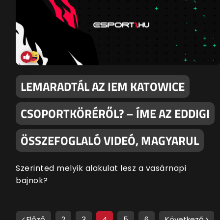
LEMARADTÁL AZ IEM KATOWICE
CSOPORTKÖRÉRŐL? – ÍME AZ EDDIGI
ÖSSZEFOGLALÓ VIDEÓ, MAGYARUL
Szerinted melyik alakulat lesz a vasárnapi
bajnok?
Előző
2
3
4
5
6
Következő