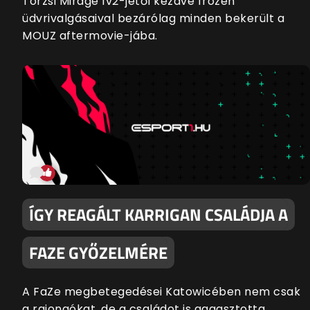
Torzsi Mirage 1v2-jétől kezdve frozen
üdvrivalgásaival bezárólag minden bekerült a
MOUZ aftermovie-jába.
ÍGY REAGÁLT KARRIGAN CSALÁDJA A
FAZE GYŐZELMÉRE
A FaZe megbetegedései Katowicében nem csak
a rajongókat, de a családot is aggasztotta.