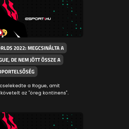
RLDS 2022: MEGCSINÁLTA A
GUE, DE NEM JÖTT ÖSSZE A
OPORTELSŐSÉG
selekedte a Rogue, amit
övetelt az "öreg kontinens".