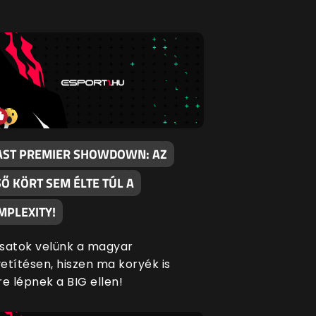
AST PREMIER SHOWDOWN: AZ
SŐ KÖRT SEM ÉLTE TÚL A
MPLEXITY!
satok velünk a magyar
etítésen, hiszen ma koryék is
re lépnek a BIG ellen!