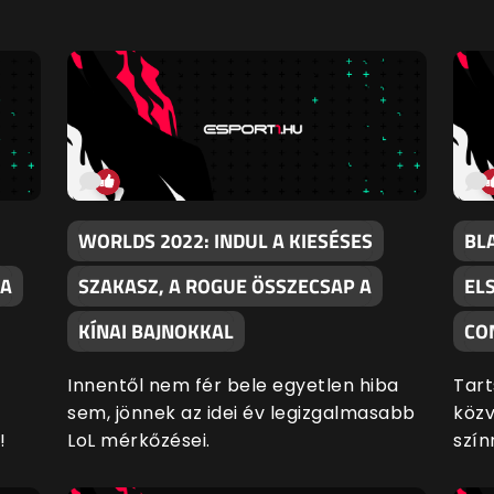
WORLDS 2022: INDUL A KIESÉSES
BL
 A
SZAKASZ, A ROGUE ÖSSZECSAP A
EL
KÍNAI BAJNOKKAL
CO
Innentől nem fér bele egyetlen hiba
Tart
sem, jönnek az idei év legizgalmasabb
közv
!
LoL mérkőzései.
szín