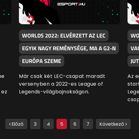
WORLDS 2022: ELVÉRZETT AZ LEC
WO
EGYIK NAGY REMÉNYSÉGE, MA A G2-N
VA
EURÓPA SZEME
JU
be
Már csak két LEC-csapat maradt
Az e
versenyben a 2022-es League of
star
 ez
Legends-világbajnokságon.
Lege
csop
Előző
3
4
5
6
7
Következő