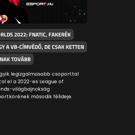
RLDS 2022: FNATIC, FAKERÉK
GY A VB-CÍMVÉDŐ, DE CSAK KETTEN
TNAK TOVÁBB
gyik legizgalmasabb csoporttal
tol el a 2022-es League of
nds-világbajnokság
ortkörének második félideje.