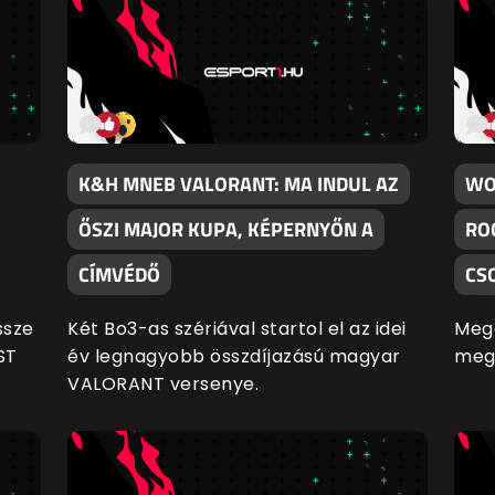
K&H MNEB VALORANT: MA INDUL AZ
WO
ŐSZI MAJOR KUPA, KÉPERNYŐN A
RO
CÍMVÉDŐ
CS
ssze
Két Bo3-as szériával startol el az idei
Megc
ST
év legnagyobb összdíjazású magyar
megk
VALORANT versenye.