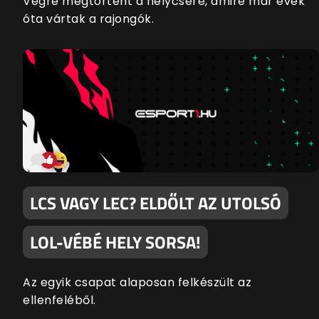
Végre megtörtént a helycsere, amire már évek
óta vártak a rajongók.
LCS VAGY LEC? ELDŐLT AZ UTOLSÓ
LOL-VÉBÉ HELY SORSA!
Az egyik csapat alaposan felkészült az
ellenfeléből.