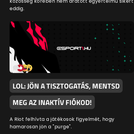
közösség körében nem aratott egyértelmű sikert
eddig.
LOL: JÖN A TISZTOGATÁS, MENTSD
MEG AZ INAKTÍV FIÓKOD!
A Riot felhívta a játékosok figyelmét, hogy
hamarosan jön a "purge".