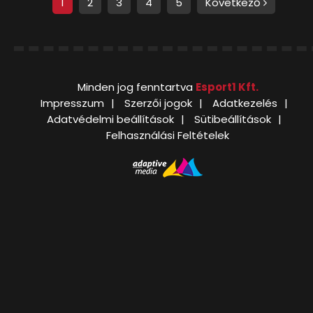
1
2
3
4
5
Következő
Minden jog fenntartva
Esport1 Kft.
Impresszum
Szerzői jogok
Adatkezelés
Adatvédelmi beállítások
Sütibeállítások
Felhasználási Feltételek