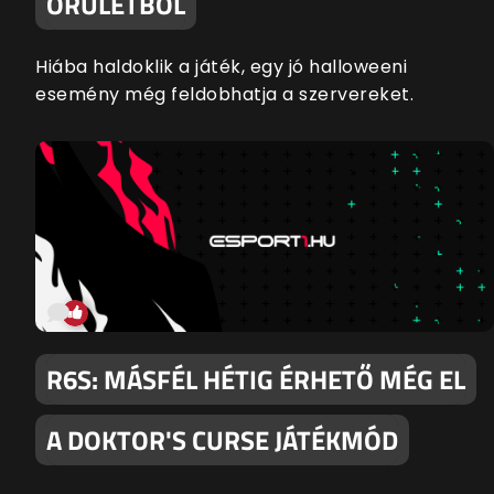
ŐRÜLETBŐL
Hiába haldoklik a játék, egy jó halloweeni
esemény még feldobhatja a szervereket.
R6S: MÁSFÉL HÉTIG ÉRHETŐ MÉG EL
A DOKTOR'S CURSE JÁTÉKMÓD