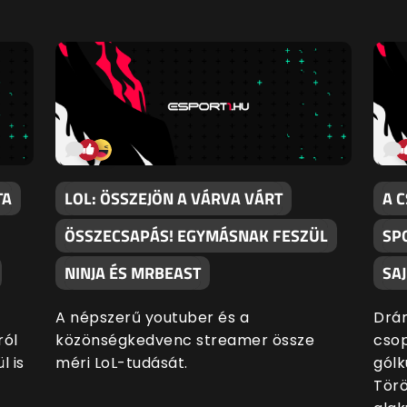
TA
LOL: ÖSSZEJÖN A VÁRVA VÁRT
A 
ÖSSZECSAPÁS! EGYMÁSNAK FESZÜL
SP
NINJA ÉS MRBEAST
SA
A népszerű youtuber és a
Drám
ról
közönségkedvenc streamer össze
csop
l is
méri LoL-tudását.
gólk
Törö