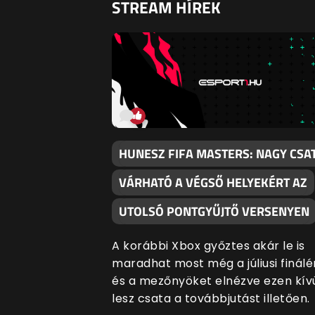
STREAM HÍREK
HUNESZ FIFA MASTERS: NAGY CSA
VÁRHATÓ A VÉGSŐ HELYEKÉRT AZ
UTOLSÓ PONTGYŰJTŐ VERSENYEN
A korábbi Xbox győztes akár le is
maradhat most még a júliusi finálé
és a mezőnyöket elnézve ezen kívü
lesz csata a továbbjutást illetően.