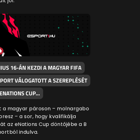
lt jól.
IUS 16-ÁN KEZDI A MAGYAR FIFA
SPORT VÁLOGATOTT A SZEREPLÉSÉT
 ENATIONS CUP…
t a magyar pároson – molnargabo
oresz – a sor, hogy kvalifikálja
t az eNations Cup döntőjébe a B
ortból indulva.