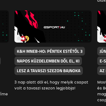
alaku
K&H MNEB-HO: PÉNTEK ESTÉTŐL 3
JÚN
NAPOS KÜZDELEMBEN DŐL EL, KI
E-
LESZ A TAVASZI SZEZON BAJNOKA
AZ
3 nap alatt dől el, hogy melyik csapat
Mos
volt a tavaszi szezon legjobbja!
és B
 Íme
magá
csop