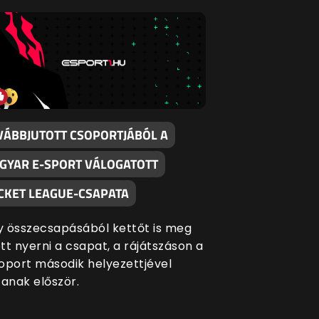
VÁBBJUTOTT CSOPORTJÁBÓL A
GYAR E-SPORT VÁLOGATOTT
CKET LEAGUE-CSAPATA
 összecsapásából kettőt is meg
tt nyerni a csapat, a rájátszáson a
oport második helyezettjével
zanak először.