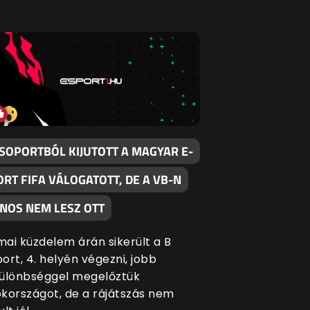
CSOPORTBÓL KIJUTOTT A MAGYAR E-
ORT FIFA VÁLOGATOTT, DE A VB-N
JNOS NEM LESZ OTT
ai küzdelem árán sikerült a B
ort, 4. helyén végezni, jobb
ülönbséggel megelőztük
kországot, de a rájátszás nem