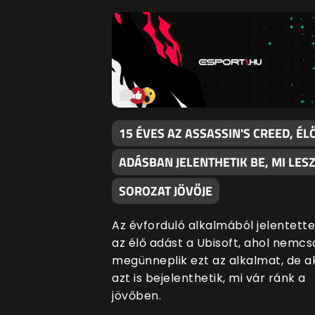
15 ÉVES AZ ASSASSIN'S CREED, ÉL
ADÁSBAN JELENTHETIK BE, MI LESZ
SOROZAT JÖVŐJE
Az évforduló alkalmából jelentett
az élő adást a Ubisoft, ahol nemcs
megünneplik ezt az alkalmat, de a
azt is bejelenthetik, mi vár ránk a
jövőben.