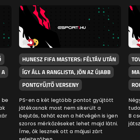
Ő
HUNESZ FIFA MASTERS: FÉLTÁV UTÁN
TO
 A
ÍGY ÁLL A RANGLISTA, JÖN AZ ÚJABB
MA
PONTGYŰJTŐ VERSENY
RO
e be
PS-en a két legtöbb pontot gyűjtött
Négy
ak
játékosnak most nem sikerült a
tudo
kár
bejutás, tehát ezen a hétvégén is igen
B cs
szoros mérkőzéseket lehet majd látni.
játs
Íme, ők lesznek ott a májusi zárt
selejtezőben.