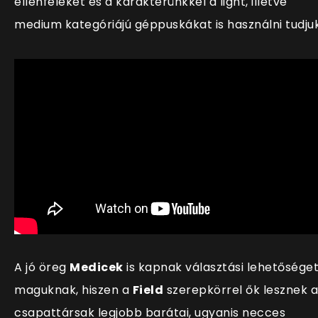
ellenfeleket és a karakterünkkel a light, illetve
medium kategóriájú géppuskákat is használni tudju
A jó öreg
Medicek
is kapnak választási lehetősége
maguknak, hiszen a
Field
szerepkörrel ők lesznek a
csapattársak legjobb barátai, ugyanis necces