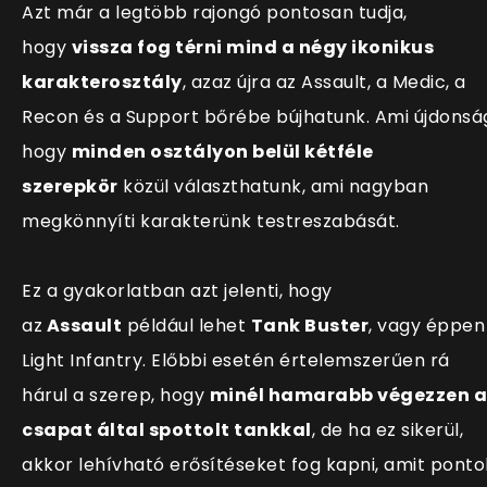
Azt már a legtöbb rajongó pontosan tudja,
hogy
vissza fog térni mind a négy ikonikus
karakterosztály
, azaz újra az Assault, a Medic, a
Recon és a Support bőrébe bújhatunk. Ami újdonsá
hogy
minden osztályon belül kétféle
szerepkör
közül választhatunk, ami nagyban
megkönnyíti karakterünk testreszabását.
Ez a gyakorlatban azt jelenti, hogy
az
Assault
például lehet
Tank Buster
, vagy éppen
Light Infantry. Előbbi esetén értelemszerűen rá
hárul a szerep, hogy
minél hamarabb végezzen a
csapat által spottolt tankkal
, de ha ez sikerül,
akkor lehívható erősítéseket fog kapni, amit ponto