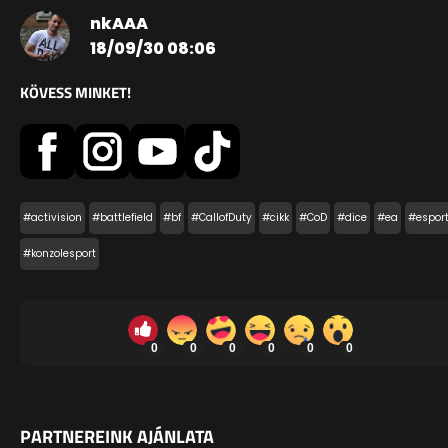
nkAAA
18/09/30 08:06
KÖVESS MINKET!
#activision
#battlefield
#bf
#CallofDuty
#cikk
#CoD
#dice
#ea
#espor
#konzolesport
0
0
0
0
0
0
PARTNEREINK AJÁNLATA