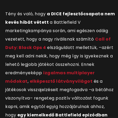
Tény és való, hogy
a DICE fejlesztőcsapata nem
kevés hibát vétett
a Battlefield V
marketingkampánya során
, ami egészen odáig
vezetett, hogy a nagy riválisnak számító
Call of
Duty: Black Ops 4
elszáguldott mellettük, –azért
meg kell adni nekik, hogy még így is igyekeznek a
lehető legjobb játékot összehozni. Ennek
eredményeképp
izgalmas multiplayer
módokat
,
elképesztő látványvilágot
és a
játékosok visszajelzéseit megfogadva –a bétához
viszonyítva– rengeteg pozitív változást fogunk
kapni, amik egytől egyig hozzájárulnak ahhoz,
hogy
egy kiemelkedő Battlefield epizódban