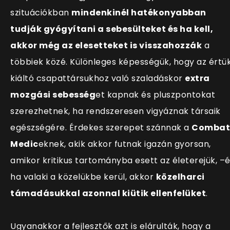
szituációkban
mindenkinél hatékonyabban
tudják gyógyítani a sebesülteket és ha kell,
akkor még az elesetteket is visszahozzák
a
többiek közé. Különleges képességük, hogy az értü
kiáltó csapattársukhoz való szaladáskor
extra
mozgási sebesség
et kapnak és pluszpontokat
szerezhetnek, ha rendszeresen vigyáznak társaik
egészségére. Érdekes szerepet szánnak a
Combat
Medic
eknek, akik akkor futnak igazán gyorsan,
amikor kritikus tartományba esett az életerejük, –
ha valaki a közelükbe kerül, akkor
közelharci
támadásukkal azonnal kiütik ellenfelüket
.
Ugyanakkor a fejlesztők azt is elárulták, hogy a