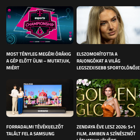
MOST TÉNYLEG MEGÉRI ÓRÁKIG
ELSZOMORÍTOTTA A
A GÉP ELŐTT ÜLNI – MUTATJUK,
RAJONGÓKAT A VILÁG
MIÉRT
LEGSZEXISEBB SPORTOLÓNŐJE
FORRADALMI TÉVÉKIJELZŐT
ZENDAYA ÉVE LESZ 2026: 5+1
TALÁLT FEL A SAMSUNG
FILM, AMIBEN A SZÍNÉSZNŐT