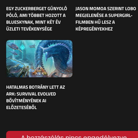
EGY ZUCKERBERGET GÚNYOLÓ
JASON MOMOA SZERINT LOBO
PÓLÓ, AMI TÖBBET HOZOTT A
MEGJELENÉSE A SUPERGIRL-
BLUESKYNAK, MINT KÉT ÉV
FILMBEN HŰ LESZ A
ÜZLETI TEVÉKENYSÉGE
KÉPREGÉNYEKHEZ
HATALMAS BOTRÁNY LETT AZ
ARK: SURVIVAL EVOLVED
BŐVÍTMÉNYÉNEK AI
ELŐZETESÉBŐL
A hozzászólás nincs engedélyezve