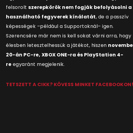
felsorolt
szerepkörök nem fogják befolyásolni a
használható fegyverek kínálatát
, de a passzív
képességek –például a Supportoknál– igen.
Szerencsére már nem is kell sokat várni arra, hogy
élesben letesztelhessük a játékot, hiszen
novembe
20-án PC-re, XBOX ONE-ra és PlayStation 4-
re
egyaránt megjelenik.
TETSZETT A CIKK? KÖVESS MINKET FACEBOOKON