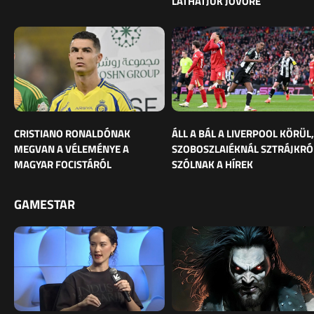
LÁTHATJUK JÖVŐRE
CRISTIANO RONALDÓNAK
ÁLL A BÁL A LIVERPOOL KÖRÜL,
MEGVAN A VÉLEMÉNYE A
SZOBOSZLAIÉKNÁL SZTRÁJKRÓ
MAGYAR FOCISTÁRÓL
SZÓLNAK A HÍREK
GAMESTAR