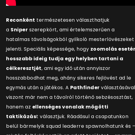
Reconként
természetesen választhatjuk
a
Sniper
szerepkört, ami értelemszerűen a
hatalmas távolságokból gyilkoló mesterlövészeket
jelenti. Speciális képessége, hogy
zoomolás eseté
hosszabb ideig tudja egy helyben tartani a
célkeresztjét
, ami egy idő után annyiszor
hosszabbodhat meg, ahány sikeres fejlövést ad le
egymás után a játékos. A
Pathfinder
választásáva
viszont már nem a távolról történő sebzésosztást,
hanem az
ellenséges vonalak mögötti
taktikázás
t választjuk. Ráadásul a csapatunkon
belül bármelyik squad leaderre spawnolhatunk és 