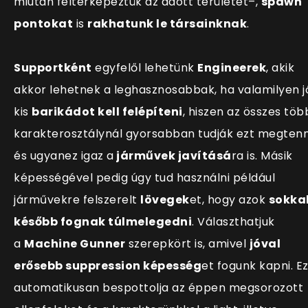
miután feltérképeztük az adott területet–,
spawn
pontokat
is
rakhatunk le társainknak
.
Supportként
egyfelől lehetünk
Engineerek
, akik
akkor lehetnek a leghasznosabbak, ha valamilyen j
kis
barikádot kell felépíteni
, hiszen az összes töb
karakterosztálynál gyorsabban tudják ezt megtenn
és ugyanez igaz a
járművek javításá
ra is. Másik
képességével pedig úgy tud használni például
járművekre felszerelt
lövegek
et, hogy azok
sokka
később fognak túlmelegedni
. Választhatjuk
a
Machine Gunner
szerepkört is, amivel
jóval
erősebb suppression képesség
et fogunk kapni. E
automatikusan bespottolja az éppen megsorozott