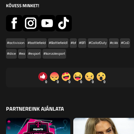
KÖVESS MINKET!
#activision
#battlefield
#Battlefield1
#bf
#BF1
#CallofDuty
#cikk
#CoD
#dice
#ea
#esport
#konzolesport
0
0
0
0
0
0
PARTNEREINK AJÁNLATA