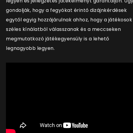
legyen és jellegzetes játékélményt garantáljon. Úg
gondolják, hogy a fegyókat érintő dizájnkérdések
egytől egyig hozzájárulnak ahhoz, hogy a játékosok
széles kínálatból válasszanak és a meccseken
megmutatkozó játékegyensúly is a lehető
legnagyobb legyen.