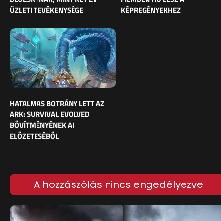
ÜZLETI TEVÉKENYSÉGE
KÉPREGÉNYEKHEZ
HATALMAS BOTRÁNY LETT AZ
ARK: SURVIVAL EVOLVED
BŐVÍTMÉNYÉNEK AI
ELŐZETESÉBŐL
A hozzászólás nincs engedélyezve