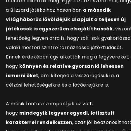
mentén alkották meg. Egyrészt azt szeretnék, hog
a Blizzard játékaihoz hasonlóan
a második
világháborús lövöldéjük alapjait a teljesen új
játékosok is egyszerűen elsajátíthassák
, viszon
lehetőség legyen arra is, hogy sok-sok gyakorlássa
valaki mesteri szintre tornázhassa játéktudását.
Ennek érdekében úgy alkották meg a fegyvereket,
hogy
könnyen és relatíve gyorsan ki lehessen
ismerni őket
, ami kiterjed a visszarúgásukra, a
célzási lehetőségeikre és a lövőerejükre is.
A másik fontos szempontjuk az volt,
hogy
mindegyik fegyver egyedi, letisztult
karakterrel rendelkezzen
, azaz jól beazonosíthat