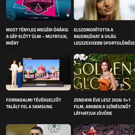
MOST TÉNYLEG MEGÉRI ÓRÁKIG
ELSZOMORÍTOTTA A
A GÉP ELŐTT ÜLNI – MUTATJUK,
RAJONGÓKAT A VILÁG
MIÉRT
LEGSZEXISEBB SPORTOLÓNŐJE
FORRADALMI TÉVÉKIJELZŐT
ZENDAYA ÉVE LESZ 2026: 5+1
TALÁLT FEL A SAMSUNG
FILM, AMIBEN A SZÍNÉSZNŐT
LÁTHATJUK JÖVŐRE