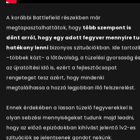
A korábbi Battlefield részekben már
megtapasztalhattátok, hogy
több szempont is
dönt arról, hogy egy adott fegyver mennyire t
hatékony lenni
bizonyos szituációkban. Ide tartozi
–többek közt– a lőtávolság, a tüzelési gyorsaság é
az újratöltési idő is, ezért a fejlesztőcsapat
rengeteget tesz azért, hogy mindenki
megtalálhassa a hozzá legjobban illő felszerelést.
Ennek érdekében a lassan tüzelő fegyverekkel is
olyan sebzési mennyiségeket tudunk majd leadni,
hogy az előző epizódokban kihívást jelentő 1v2-es
szituációk se jelentsenek gondot nekünk.