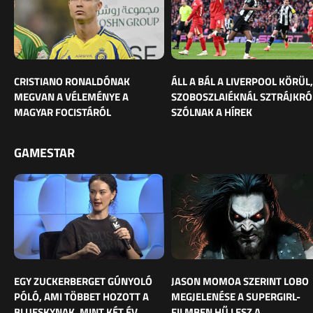
CRISTIANO RONALDÓNAK
ÁLL A BÁL A LIVERPOOL KÖRÜL,
MEGVAN A VÉLEMÉNYE A
SZOBOSZLAIÉKNÁL SZTRÁJKRÓ
MAGYAR FOCISTÁRÓL
SZÓLNAK A HÍREK
GAMESTAR
EGY ZUCKERBERGET GÚNYOLÓ
JASON MOMOA SZERINT LOBO
PÓLÓ, AMI TÖBBET HOZOTT A
MEGJELENÉSE A SUPERGIRL-
BLUESKYNAK, MINT KÉT ÉV
FILMBEN HŰ LESZ A