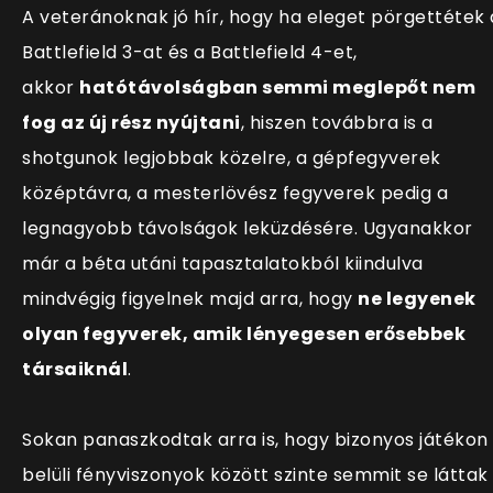
A veteránoknak jó hír, hogy ha eleget pörgettétek 
Battlefield 3-at és a Battlefield 4-et,
akkor
hatótávolságban semmi meglepőt nem
fog az új rész nyújtani
, hiszen továbbra is a
shotgunok legjobbak közelre, a gépfegyverek
középtávra, a mesterlövész fegyverek pedig a
legnagyobb távolságok leküzdésére. Ugyanakkor
már a béta utáni tapasztalatokból kiindulva
mindvégig figyelnek majd arra, hogy
ne legyenek
olyan fegyverek, amik lényegesen erősebbek
társaiknál
.
Sokan panaszkodtak arra is, hogy bizonyos játékon
belüli fényviszonyok között szinte semmit se láttak