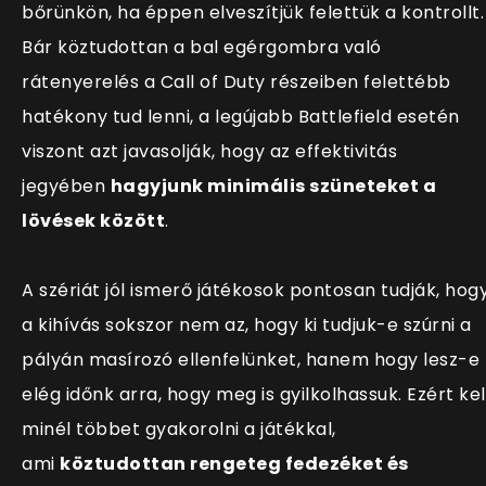
bőrünkön, ha éppen elveszítjük felettük a kontrollt.
Bár köztudottan a bal egérgombra való
rátenyerelés a Call of Duty részeiben felettébb
hatékony tud lenni, a legújabb Battlefield esetén
viszont azt javasolják, hogy az effektivitás
jegyében
hagyjunk minimális szüneteket a
lövések között
.
A szériát jól ismerő játékosok pontosan tudják, hog
a kihívás sokszor nem az, hogy ki tudjuk-e szúrni a
pályán masírozó ellenfelünket, hanem hogy lesz-e
elég időnk arra, hogy meg is gyilkolhassuk. Ezért kel
minél többet gyakorolni a játékkal,
ami
köztudottan rengeteg fedezéket és