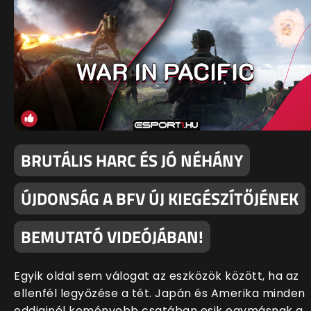
BRUTÁLIS HARC ÉS JÓ NÉHÁNY
ÚJDONSÁG A BFV ÚJ KIEGÉSZÍTŐJÉNEK
BEMUTATÓ VIDEÓJÁBAN!
Egyik oldal sem válogat az eszközök között, ha az
ellenfél legyőzése a tét. Japán és Amerika minden
eddiginél keményebb csatában esik egymásnak a