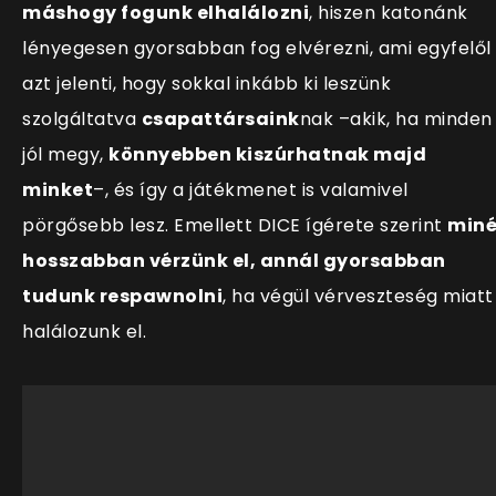
máshogy fogunk elhalálozni
, hiszen katonánk
lényegesen gyorsabban fog elvérezni, ami egyfelől
azt jelenti, hogy sokkal inkább ki leszünk
szolgáltatva
csapattársaink
nak –akik, ha minden
jól megy,
könnyebben kiszúrhatnak majd
minket
–,
és így a játékmenet is valamivel
pörgősebb lesz. Emellett DICE ígérete szerint
miné
hosszabban vérzünk el, annál gyorsabban
tudunk respawnolni
, ha végül vérveszteség miatt
halálozunk el.