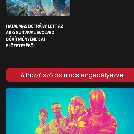
HATALMAS BOTRÁNY LETT AZ
ARK: SURVIVAL EVOLVED
BŐVÍTMÉNYÉNEK AI
ELŐZETESÉBŐL
A hozzászólás nincs engedélyezve