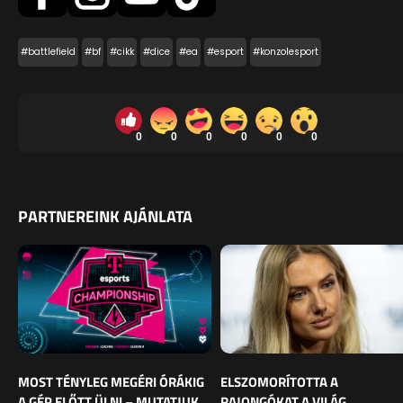
#battlefield
#bf
#cikk
#dice
#ea
#esport
#konzolesport
0
0
0
0
0
0
PARTNEREINK AJÁNLATA
MOST TÉNYLEG MEGÉRI ÓRÁKIG
ELSZOMORÍTOTTA A
A GÉP ELŐTT ÜLNI – MUTATJUK,
RAJONGÓKAT A VILÁG