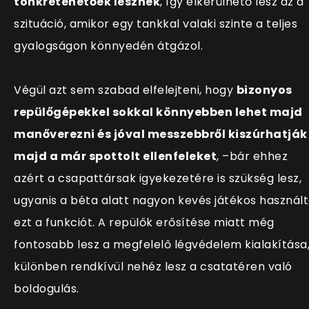
tönkretehetőek lesznek
, így elkerülhető lesz az a
szituáció, amikor egy tankkal valaki szinte a teljes
gyalogságon könnyedén átgázol.
Végül azt sem szabad elfelejteni, hogy
bizonyos
repülőgépekkel sokkal könnyebben lehet majd
manőverezni és jóval messzebbről kiszúrhatják
majd a már spottolt ellenfeleket
, –bár ehhez
azért a csapattársak igyekezetére is szükség lesz,
ugyanis a béta alatt nagyon kevés játékos használ
ezt a funkciót. A repülők erősítése miatt még
fontosabb lesz a megfelelő légvédelem kialakítása
különben rendkívül nehéz lesz a csatatéren való
boldogulás.