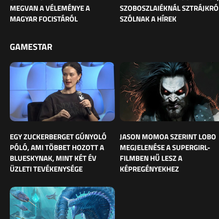
MEGVAN A VÉLEMÉNYE A
SZOBOSZLAIÉKNÁL SZTRÁJKRÓ
MAGYAR FOCISTÁRÓL
SZÓLNAK A HÍREK
GAMESTAR
EGY ZUCKERBERGET GÚNYOLÓ
JASON MOMOA SZERINT LOBO
PÓLÓ, AMI TÖBBET HOZOTT A
MEGJELENÉSE A SUPERGIRL-
BLUESKYNAK, MINT KÉT ÉV
FILMBEN HŰ LESZ A
ÜZLETI TEVÉKENYSÉGE
KÉPREGÉNYEKHEZ