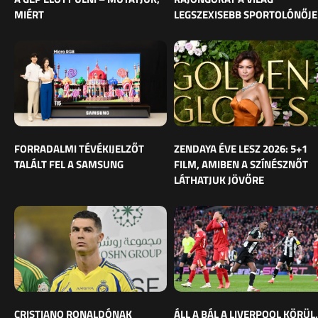
MIÉRT
LEGSZEXISEBB SPORTOLÓNŐJE
FORRADALMI TÉVÉKIJELZŐT
ZENDAYA ÉVE LESZ 2026: 5+1
TALÁLT FEL A SAMSUNG
FILM, AMIBEN A SZÍNÉSZNŐT
LÁTHATJUK JÖVŐRE
CRISTIANO RONALDÓNAK
ÁLL A BÁL A LIVERPOOL KÖRÜL,