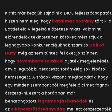
Kicsit már kezdjük sajnálni a DICE fejlesztőcsapatát
hiszen nem elég, hogy
hatalmas botrány
tört ki a
Battlefield V legelső előzetese miatt, valamint
előrendelők tekintetében köröket mért rájuk a
legnagyobb konkurenciájuknak számító
Call of
Duty
, még az sem tünteti fel őket jó színben,
hogy
novemberre tolták el
a játék megjelenését,
ami a legutóbbi bétateszt során elég sok hibától
hemzsegett. A srácok viszont megfogadták, hogy
egy minden szempontból megfelelő címet fognak
összerakni, ezért a korábban már
beharangozott
izgalmas játékmódok
és
az
elképesztő látványvilág
mellett összeszedték