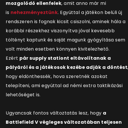
mozgolódó ellenfelek
, amit anno már mi
is
nehezményeztünk
. Egyúttal a játékon belüli új
rendszeren is fognak kicsit csiszolni, aminek hála a
korábbi részekhez viszonyítva jóval kevesebb
töltényt kaptunk és saját magunk gyógyítása sem
volt minden esetben könnyen kivitelezhető.
Ezért
pár supply stationt eltávolítanak a
pályáról és a játékosok kezébe adják a döntést
hogy eldönthessék, hova szeretnék azokat
telepíteni, ami egyúttal ad némi extra taktikázási
lehetőséget is.
Ugyancsak fontos változtatás lesz, hogy
a
Battlefield V végleges változatában teljesen