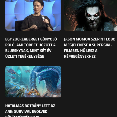
EGY ZUCKERBERGET GÚNYOLÓ
JASON MOMOA SZERINT LOBO
PÓLÓ, AMI TÖBBET HOZOTT A
MEGJELENÉSE A SUPERGIRL-
BLUESKYNAK, MINT KÉT ÉV
FILMBEN HŰ LESZ A
ÜZLETI TEVÉKENYSÉGE
KÉPREGÉNYEKHEZ
HATALMAS BOTRÁNY LETT AZ
ARK: SURVIVAL EVOLVED