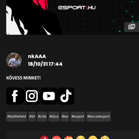
nkAAA
18/10/31 17:44
KÖVESS MINKET!
#battlefield
#bf
#cikk
#dice
#ea
#esport
#konzolesport