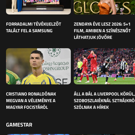
FORRADALMI TÉVÉKIJELZŐT
ZENDAYA ÉVE LESZ 2026: 5+1
TALÁLT FEL A SAMSUNG
FILM, AMIBEN A SZÍNÉSZNŐT
LÁTHATJUK JÖVŐRE
CRISTIANO RONALDÓNAK
ÁLL A BÁL A LIVERPOOL KÖRÜL,
MEGVAN A VÉLEMÉNYE A
SZOBOSZLAIÉKNÁL SZTRÁJKRÓ
MAGYAR FOCISTÁRÓL
SZÓLNAK A HÍREK
GAMESTAR