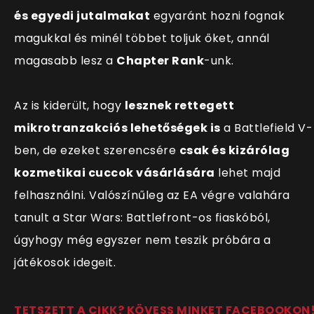
és egyedi jutalmakat
egyaránt hozni fognak
magukkal és minél többet toljuk őket, annál
magasabb lesz a
Chapter Rank
-unk.
Az is kiderült, hogy
lesznek rettegett
mikrotranzakciós lehetőségek is
a Battlefield V-
ben, de ezeket szerencsére
csak és kizárólag
kozmetikai cuccok vásárlására
lehet majd
felhasználni. Valószínűleg az EA végre valahára
tanult a Star Wars: Battlefront-os fiaskóból,
úgyhogy még egyszer nem teszik próbára a
játékosok idegeit.
TETSZETT A CIKK? KÖVESS MINKET FACEBOOKON