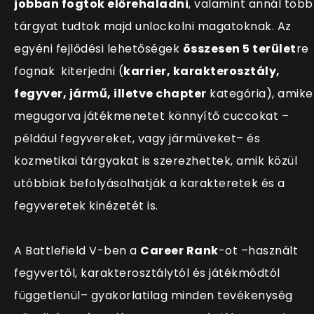
jobban fogtok előrehaladni
, valamint annál több
tárgyat tudtok majd unlockolni magatoknak. Az
egyéni fejlődési lehetőségek
összesen 5 terület
re
fognak kiterjedni (
karrier, karakterosztály,
fegyver, jármű, illetve chapter
kategória), amike
megugorva játékmenetet könnyítő cuccokat –
például fegyvereket, vagy járműveket– és
kozmetikai tárgyakat is szerezhettek, amik közül
utóbbiak befolyásolhatják a karakteretek és a
fegyveretek kinézetét is.
A Battlefield V-ben a
Career Rank
-ot –használt
fegyvertől, karakterosztálytól és játékmódtól
függetlenül– gyakorlatilag minden tevékenység