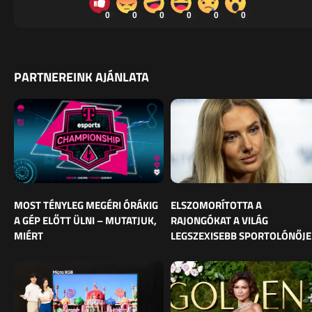
0
0
0
0
0
0
PARTNEREINK AJÁNLATA
MOST TÉNYLEG MEGÉRI ÓRÁKIG
ELSZOMORÍTOTTA A
A GÉP ELŐTT ÜLNI – MUTATJUK,
RAJONGÓKAT A VILÁG
MIÉRT
LEGSZEXISEBB SPORTOLÓNŐJE