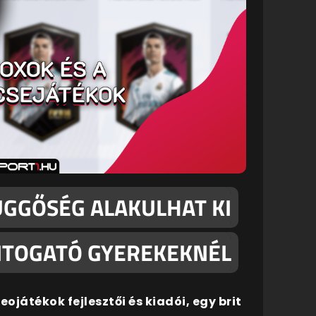
ÜGGŐSÉG ALAKULHAT KI
YITOGATÓ GYEREKEKNÉL
ojátékok fejlesztői és kiadói, egy brit