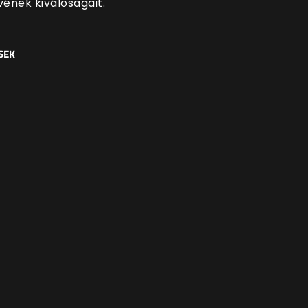
vének kiválóságait.
SEK