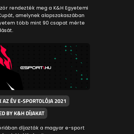
ször rendezték meg a K&H Egyetemi
Kupát, amelynek alapszakaszában
yetem több mint 90 csapat mérte
dását.
 AZ ÉV E-SPORTOLÓJA 2021
D BY K&H DÍJAKAT
óriában díjazták a magyar e-sport