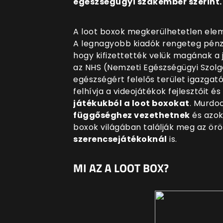
egészségügyi szakember szerint.
A loot boxok megkerülhetetlen eleme
A legnagyobb kiadók rengeteg pénzt
hogy kifizettették velük magának a 
az NHS (Nemzeti Egészségügyi Szolgá
egészségért felelős terület igazgat
felhívja a videojátékok fejlesztőit és
játékukból a loot boxokat
. Murdo
függőséghez vezethetnek
és azok
boxok világában találják meg az ör
szerencsejátékoknál
is.
MI AZ A LOOT BOX?