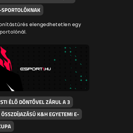
E-SPORTOLÓKNAK
nítástűrés elengedhetetlen egy
portolónál.
STI ÉLŐ DÖNTŐVEL ZÁRUL A 3
 ÖSSZDÍJAZÁSÚ K&H EGYETEMI E-
KUPA