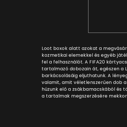
Loot boxok alatt azokat a megvásár
kozmetikai elemekkel és egyéb játé
fel a felhasználót. A FIFA20 kártyac
tartalmazó dobozain át, egészen a 
barkácsolásáig eljuthatunk. A lényeg
valamit, amit véletlenszerűen dob a
húzunk elő a zsákbamacskából és t
a tartalmak megszerzésére mekkora