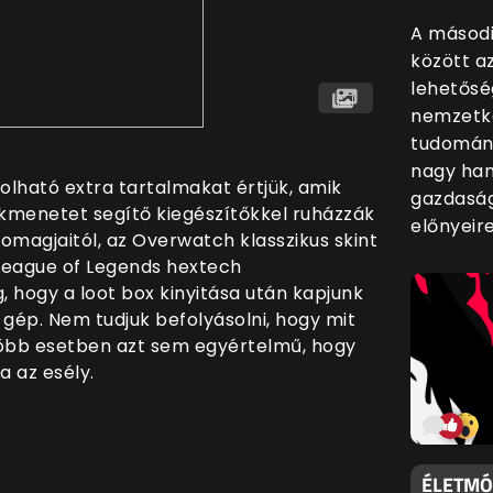
A másodi
között a
lehetősé
nemzetkö
tudomány
nagy han
olható extra tartalmakat értjük, amik
gazdaság
kmenetet segítő kiegészítőkkel ruházzák
előnyeire
somagjaitól, az Overwatch klasszikus skint
League of Legends hextech
, hogy a loot box kinyitása után kapjunk
 gép. Nem tudjuk befolyásolni, hogy mit
öbb esetben azt sem egyértelmű, hogy
 az esély.
ÉLETMÓD