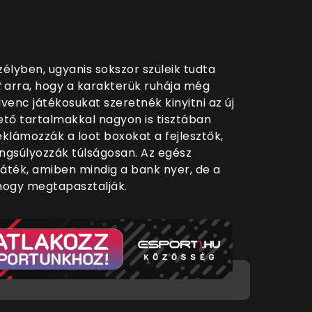
élyben, ugyanis sokszor szüleik tudta
t
arra, hogy a karakterük ruhája még
venc játékosukat szeretnék kinyitni az új
tő tartalmakkal nagyon is tisztában
eklámozzák a loot boxokat a fejlesztők,
ngsúlyozzák túlságosan. Az egész
áték, amiben mindig a bank nyer, de a
 hogy megtapasztalják.