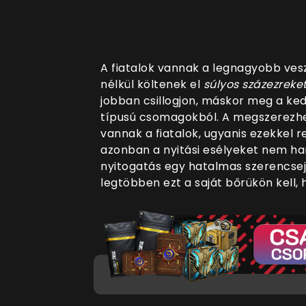
A fiatalok vannak a legnagyobb vesz
nélkül költenek el
súlyos százezreke
jobban csillogjon, máskor meg a ked
típusú csomagokból. A megszerezhe
vannak a fiatalok, ugyanis ezekkel r
azonban a nyitási esélyeket nem ha
nyitogatás egy hatalmas szerencsej
legtöbben ezt a saját bőrükön kell,