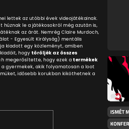
i lettek az utóbbi évek videojátékainak.
 húznak le a játékosokról még azután is,
játéknak az árát. Nemrég Claire Murdoch,
lat - Egyesült Királyság) mentális
ója kiadott egy közleményt, amiben
 kiadóit, hogy
töröljék az összes
ch megerősítette, hogy ezek a
termékek
 a gyermekek, akik folyamatosan a loot
ömüket, idősebb korukban kiköthetnek a
ISMÉT 
KONFERE