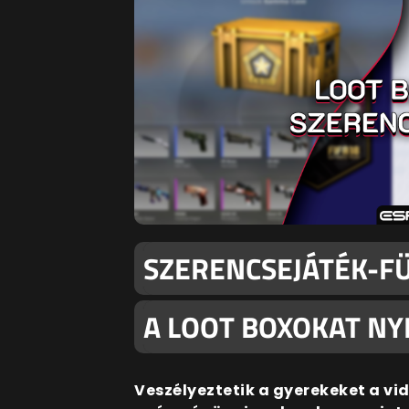
SZERENCSEJÁTÉK-F
A LOOT BOXOKAT N
Veszélyeztetik a gyerekeket a vide