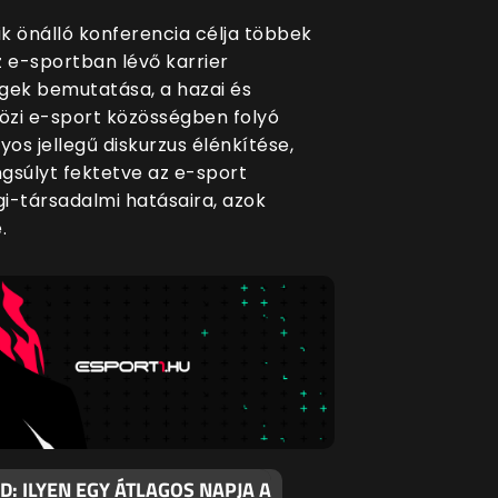
k önálló konferencia célja többek
z e-sportban lévő karrier
gek bemutatása, a hazai és
zi e-sport közösségben folyó
os jellegű diskurzus élénkítése,
gsúlyt fektetve az e-sport
i-társadalmi hatásaira, azok
.
: ILYEN EGY ÁTLAGOS NAPJA A