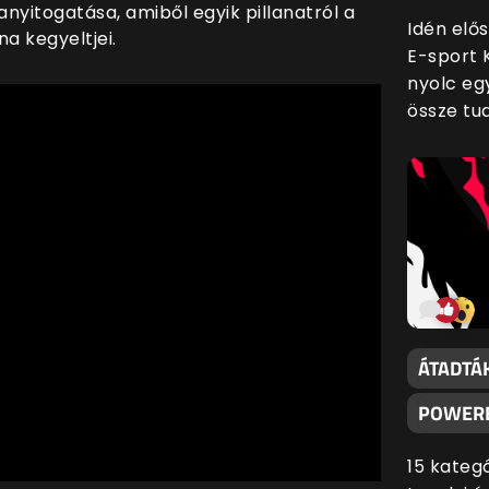
anyitogatása, amiből egyik pillanatról a
Idén elő
 kegyeltjei.
E-sport 
nyolc eg
össze tu
ÁTADTÁK
POWERE
15 kateg