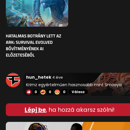
HATALMAS BOTRÁNY LETT AZ
ARK: SURVIVAL EVOLVED
BŐVÍTMÉNYÉNEK AI
ELŐZETESÉBŐL
hun_hetek
4 éve
Krimz egyértelműen hasznosabb mint Smooya
0
0
0
Válasz
Lépj be
, ha hozzá akarsz szólni!