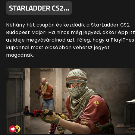
STARLADDER CS2…
Néhány hét csupán és kezdődik a StarLadder CS2
Budapest Major! Ha nincs még jegyed, akkor épp itt
az ideje megvásárolnod azt, főleg, hogy a PlayIT-es
kuponnal most olcsóbban vehetsz jegyet
magadnak.