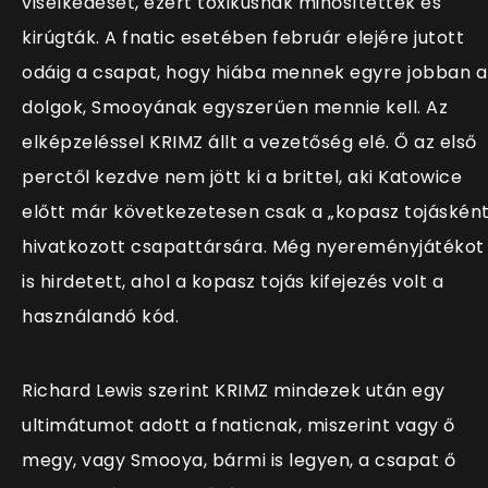
viselkedését, ezért toxikusnak minősítették és
kirúgták. A fnatic esetében február elejére jutott
odáig a csapat, hogy hiába mennek egyre jobban a
dolgok, Smooyának egyszerűen mennie kell. Az
elképzeléssel KRIMZ állt a vezetőség elé. Ő az első
perctől kezdve nem jött ki a brittel, aki Katowice
előtt már következetesen csak a „kopasz tojásként
hivatkozott csapattársára. Még nyereményjátékot
is hirdetett, ahol a kopasz tojás kifejezés volt a
használandó kód.
Richard Lewis szerint
KRIMZ mindezek után
egy
ultimátumot adott a fnaticnak, miszerint vagy ő
megy, vagy Smooya, bármi is legyen, a csapat ő