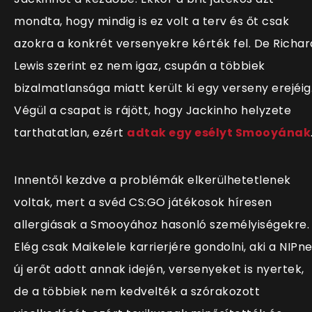
mondta, hogy mindig is ez volt a terv és őt csak
azokra a konkrét versenyekre kérték fel. De Richar
Lewis szerint ez nem igaz, csupán a többiek
bizalmatlansága miatt került ki egy verseny erejéig
Végül a csapat is rájött, hogy Jackinho helyzete
tarthatatlan, ezért
adtak egy esélyt Smooyának
Innentől kezdve a problémák elkerülhetetlenek
voltak, mert a svéd CS:GO játékosok híresen
allergiásak a Smooyához hasonló személyiségekre.
Elég csak Maikelele karrierjére gondolni, aki a NIPn
új erőt adott annak idején, versenyeket is nyertek,
de a többiek nem kedvelték a szórakozott