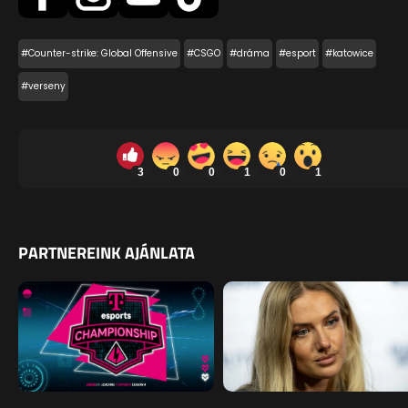
#Counter-strike: Global Offensive
#CSGO
#dráma
#esport
#katowice
#verseny
3
0
0
1
0
1
PARTNEREINK AJÁNLATA