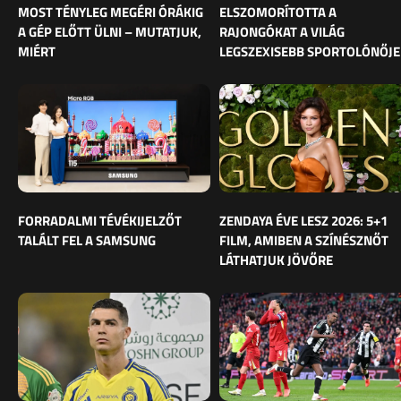
MOST TÉNYLEG MEGÉRI ÓRÁKIG
ELSZOMORÍTOTTA A
A GÉP ELŐTT ÜLNI – MUTATJUK,
RAJONGÓKAT A VILÁG
MIÉRT
LEGSZEXISEBB SPORTOLÓNŐJE
FORRADALMI TÉVÉKIJELZŐT
ZENDAYA ÉVE LESZ 2026: 5+1
TALÁLT FEL A SAMSUNG
FILM, AMIBEN A SZÍNÉSZNŐT
LÁTHATJUK JÖVŐRE