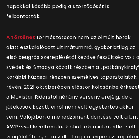
napokkal később pedig a szerződését is
felbontották.
A történet
természetesen nem az elmúlt hetek
alatt eszkalálódott ultimátummá, gyakorlatilag az
első beugrós szereplésétől kezdve feszültség volt 
svédek és Smooya között részben a „patkánykirály
korábbi húzásai, részben személyes tapasztalatok
révén. 2021 októberében először kölcsönbe érkeze
a Movistar Riderstől néhány verseny erejéig, de a
játékosok között erről nem volt egyetértés akkor
sem. Valójában a menedzsment döntése volt a brit
AWP-ssel leváltani Jackinhot, aki miután rifler volt
világéletében, nem volt elég jó a sniper szerepében