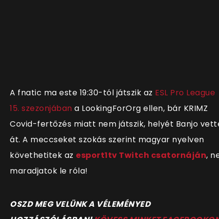
A fnatic ma este 19:30-tól játszik az
ESL Pro League
15. szezonjában
a LookingForOrg ellen, bár KRIMZ
Covid-fertőzés miatt nem játszik, helyét Banjo vett
át. A meccseket szokás szerint magyar nyelven
követhetitek az
esport1tv Twitch csatornáján
, n
maradjatok le róla!
OSZD MEG VELÜNK A VÉLEMÉNYED