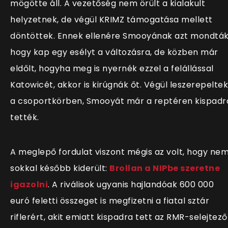
mögötte áll. A vezetőség nem örült a kialakult
helyzetnek, de végül KRIMZ támogatása mellett
döntöttek. Ennek ellenére Smooyának azt mondták
hogy kap egy esélyt a változásra, de közben már
eldőlt, hogyha meg is nyernék ezzel a felállással
Katowicét, akkor is kirúgnák őt. Végül leszerepeltek
a csoportkörben, Smooyát már a reptéren kispadr
tették.
A meglepő fordulat viszont mégis az volt, hogy ne
sokkal később kiderült:
Brollan a NIPbe szeretne
igazolni
. A riválisok ugyanis hajlandóak 600 000
euró feletti összeget is megfizetni a fiatal sztár
riflerért, akit emiatt kispadra tett az RMR-selejtező