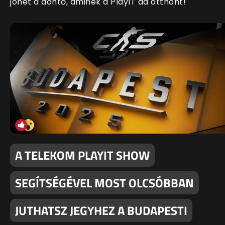
jöhet a döntő, aminek a PlayIT ad otthont!
A TELEKOM PLAYIT SHOW
SEGÍTSÉGÉVEL MOST OLCSÓBBAN
JUTHATSZ JEGYHEZ A BUDAPESTI