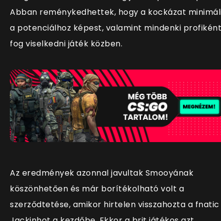
Abban reménykedhettek, hogy a kockázat minimál
a potenciálhoz képest, valamint mindenki profikén
fog viselkedni játék közben.
Az eredmények azonnal javultak Smooyának
köszönhetően és már borítékolható volt a
szerződtetése, amikor hirtelen visszahozta a fnatic
Jackinhot a kezdőbe. Ekkor a brit játékos azt