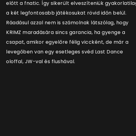
előtt a fnatic. Így sikerült elveszíteniük gyakorlatila
a két legfontosabb játékosukat rövid időn belül.
Ráadásul azzal nem is számolnak látszólag, hogy
KRIMZ maradására sincs garancia, ha gyenge a
csapat, amikor egyelőre félig viccként, de már a
levegőben van egy esetleges svéd Last Dance
oloffal, JW-val és flushával.