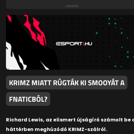
KRIMZ MIATT RÚGTÁK KI SMOOYÁT A
FNATICBÓL?
Richard Lewis, az elismert újságíró számolt be 
háttérben meghúzódó KRIMZ-szálról.