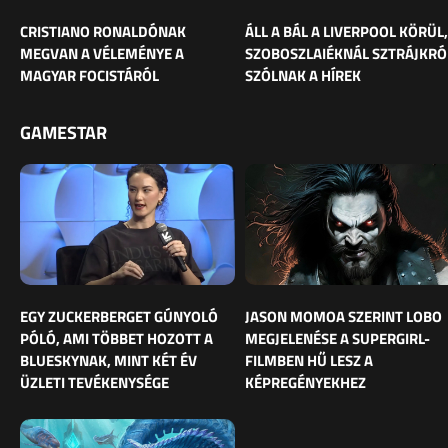
CRISTIANO RONALDÓNAK
ÁLL A BÁL A LIVERPOOL KÖRÜL,
MEGVAN A VÉLEMÉNYE A
SZOBOSZLAIÉKNÁL SZTRÁJKRÓ
MAGYAR FOCISTÁRÓL
SZÓLNAK A HÍREK
GAMESTAR
EGY ZUCKERBERGET GÚNYOLÓ
JASON MOMOA SZERINT LOBO
PÓLÓ, AMI TÖBBET HOZOTT A
MEGJELENÉSE A SUPERGIRL-
BLUESKYNAK, MINT KÉT ÉV
FILMBEN HŰ LESZ A
ÜZLETI TEVÉKENYSÉGE
KÉPREGÉNYEKHEZ