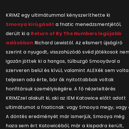
KRIMZ egy ultimátummal kényszeríthette ki
Smooya kirúgását
a fnatic menedzsmentjétől,
derült ki a
Return of By The Numbers legújabb
adásában
Richard Lewistól. Az elismert újságíró
szerint a nyugodt, visszahúzódó svéd játékosok ne
igazán jöttek ki a hangos, túlbuzgó Smooyával a
szerveren belül és kívül, valamint ALEXék sem volta
teljesen oda érte, bár ők nyitottabbak voltak
honfitársuk személyiségére. A fő nézeteltérés
KRIMZzel alakult ki, aki az IEM Katowice előtt adott
ultimátumot a fnaticnak: vagy Smooya megy, vagy 
A döntés eredményét már ismerjük, Smooya még
haza sem ért Katowicéből, már a kispadra került,