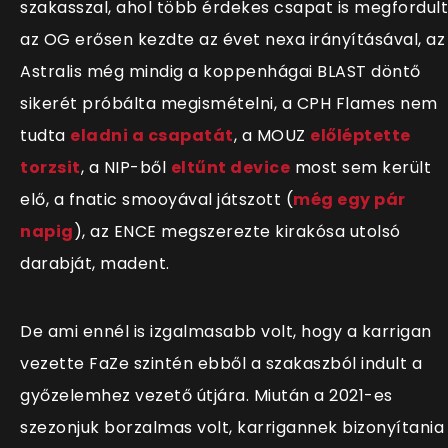
szakasszal, ahol több érdekes csapat is megfordult
az OG erősen kezdte az évet nexa irányításával, az
Astralis még mindig a koppenhágai BLAST döntő
sikerét próbálta megismételni, a CPH Flames nem
tudta
eladni a csapatát
, a MOUZ
előléptette
torzsit
, a NIP-ből
eltűnt device
most sem került
elő, a fnatic smooyával játszott (
még egy pár
napig
), az ENCE megszerezte kirakósa utolsó
darabját, madent.
De ami ennél is izgalmasabb volt, hogy a karrigan
vezette FaZe szintén ebből a szakaszból indult a
győzelemhez vezető útjára. Miután a 2021-es
szezonjuk borzalmas volt, karrigannek bizonyítania