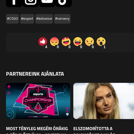
#CSGO
#esport
#katowice
#verseny
4
0
0
0
0
1
PARTNEREINK AJÁNLATA
MOST TÉNYLEG MEGÉRI ÓRÁKIG
ELSZOMORÍTOTTA A