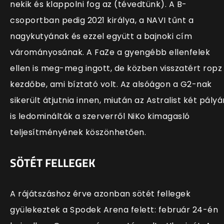
nekik és klappolni fog az (tévedtünk). A B-
csoportban pedig 2021 királya, a NAVI tűnt a
nagykutyának és ezzel együtt a bajnoki cím
várományosának. A FaZe a gyengébb ellenfelek
ellen is meg-meg ingott, de közben visszatért ropz
kezdőbe, ami bíztató volt. Az alsóágon a G2-nak
sikerült átjutnia innen, miután az Astralist két pályá
is ledominálták a szerverről NiKo kimagasló
teljesítményének köszönhetően.
SÖTÉT FELLEGEK
A rájátszáshoz érve azonban sötét fellegek
gyülekeztek a Spodek Arena felett: február 24-én