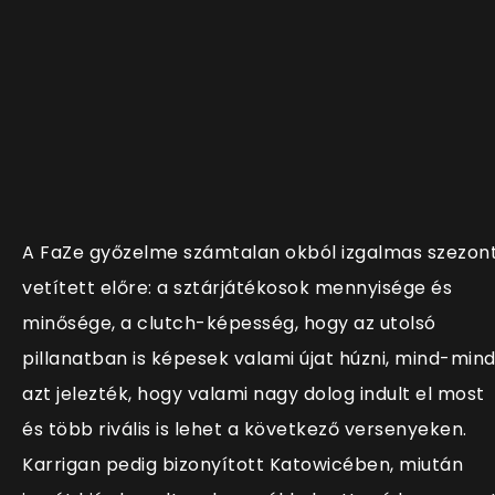
A FaZe győzelme számtalan okból izgalmas szezon
vetített előre: a sztárjátékosok mennyisége és
minősége, a clutch-képesség, hogy az utolsó
pillanatban is képesek valami újat húzni, mind-min
azt jelezték, hogy valami nagy dolog indult el most
és több rivális is lehet a következő versenyeken.
Karrigan pedig bizonyított Katowicében, miután