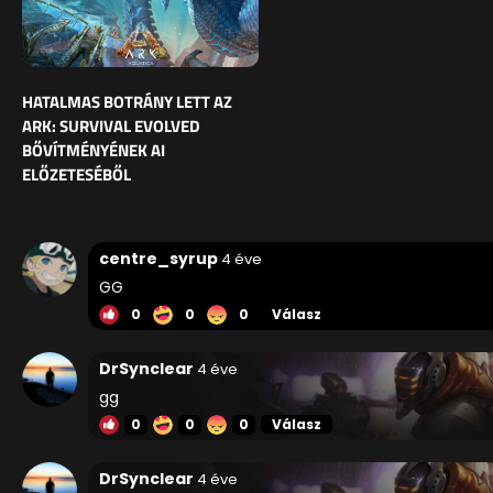
HATALMAS BOTRÁNY LETT AZ
ARK: SURVIVAL EVOLVED
BŐVÍTMÉNYÉNEK AI
ELŐZETESÉBŐL
centre_syrup
4 éve
GG
0
0
0
Válasz
DrSynclear
4 éve
gg
0
0
0
Válasz
DrSynclear
4 éve