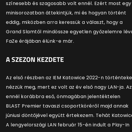
színesebb és szagosabb volt ennél. Ezért most egy
minisorozatban áttekintjük, mi és hogyan történt
eddig, miközben arra keressük a választ, hogy a
Grand Slamtől mindössze egyetlen győzelemre lév
FaZe érájában élünk-e már.
A SZEZON KEZDETE
Az első részben az IEM Katowice 2022-n történteke
nézzük meg, mert ez volt az év első nagy LAN-ja. Az
ennél korábbra eső, önmagában jelentéktelen
BLAST Premier tavaszi csoportköréről majd annak
júniusi döntőjével együtt értekezem. Tehát Katowic
A lengyelországi LAN február 15-én indult a Play-In