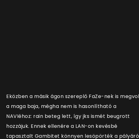
Eközben a másik ágon szereplő FaZe-nek is megvol
a maga baja, mégha nem is hasonlítható a
NAVIéhoz: rain beteg lett, így jks ismét beugrott
hozzájuk. Ennek ellenére a LAN-on kevésbé
tapasztalt Gambitet könnyen lesöpörték a pályáról