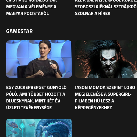
MEGVAN A VÉLEMÉNYE A
SZOBOSZLAIÉKNÁL SZTRÁJKRÓ
MAGYAR FOCISTÁRÓL
SZÓLNAK A HÍREK
GAMESTAR
EGY ZUCKERBERGET GÚNYOLÓ
JASON MOMOA SZERINT LOBO
PÓLÓ, AMI TÖBBET HOZOTT A
MEGJELENÉSE A SUPERGIRL-
BLUESKYNAK, MINT KÉT ÉV
FILMBEN HŰ LESZ A
ÜZLETI TEVÉKENYSÉGE
KÉPREGÉNYEKHEZ