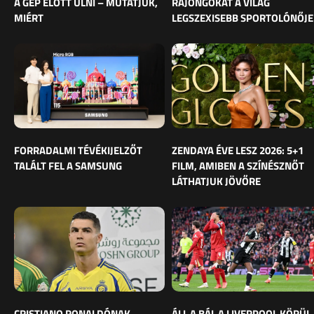
A GÉP ELŐTT ÜLNI – MUTATJUK,
RAJONGÓKAT A VILÁG
MIÉRT
LEGSZEXISEBB SPORTOLÓNŐJE
FORRADALMI TÉVÉKIJELZŐT
ZENDAYA ÉVE LESZ 2026: 5+1
TALÁLT FEL A SAMSUNG
FILM, AMIBEN A SZÍNÉSZNŐT
LÁTHATJUK JÖVŐRE
CRISTIANO RONALDÓNAK
ÁLL A BÁL A LIVERPOOL KÖRÜL,