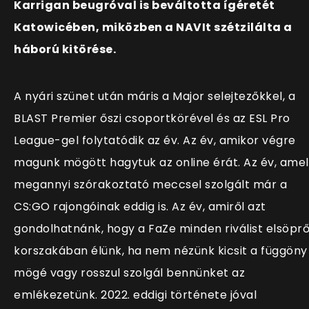
Karrigan beugróval is beváltotta ígéretét
Katowicében, miközben a NAVIt szétzilálta a
háború kitörése.
A nyári szünet után máris a Major selejtezőkkel, a
BLAST Premier őszi csoportkörével és az ESL Pro
League-gel folytatódik az év. Az év, amikor végre
magunk mögött hagytuk az online érát. Az év, ame
megannyi szórakoztató meccsel szolgált már a
CS:GO rajongóinak eddig is. Az év, amiről azt
gondolhatnánk, hogy a FaZe minden riválist elsöpr
korszakában élünk, ha nem nézünk kicsit a függöny
mögé vagy rosszul szolgál bennünket az
emlékezetünk. 2022. eddigi története jóval