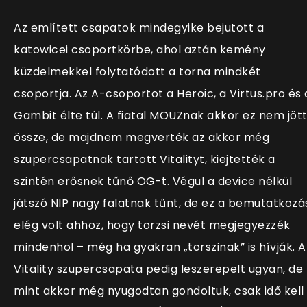
Az említett csapatok mindegyike bejutott a
katowicei csoportkörbe, ahol aztán kemény
küzdelmekkel folytatódott a torna mindkét
csoportja. Az A-csoportot a Heroic, a Virtus.pro és 
Gambit élte túl. A fiatal MOUZnak akkor ez nem jöt
össze, de majdnem megverték az akkor még
szupercsapatnak tartott Vitalityt, kiejtették a
szintén erősnek tűnő OG-t. Végül a device nélkül
játszó NIP nagy falatnak tűnt, de ez a bemutatkozá
elég volt ahhoz, hogy torzsi nevét megjegyezzék
mindenhol – még ha gyakran „torszinak” is hívják. A
Vitality szupercsapata pedig leszerepelt ugyan, de
mint akkor még nyugodtan gondoltuk, csak idő kell