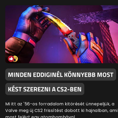
MINDEN EDDIGINÉL KÖNNYEBB MOST
KÉST SZEREZNI A CS2-BEN
Mi itt az '56-os forradalom kitörését ünnepeljük, a
Valve meg új CS2 frissítést dobott ki hajnalban, ami
most felért egy atombombával.