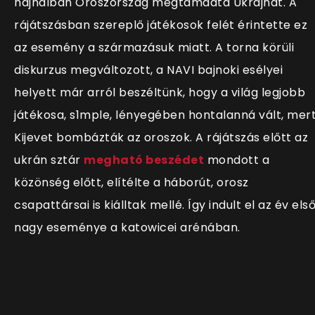
hajnalban Oroszország megtámadta Ukrajnát. A
rájátszásban szereplő játékosok felét érintette ez
az esemény a származásuk miatt. A torna körüli
diskurzus megváltozott, a NAVI bajnoki esélyei
helyett már arról beszéltünk, hogy a világ legjobb
játékosa, s1mple, lényegében hontalanná vált, mer
Kijevet bombázták az oroszok. A rájátszás előtt az
ukrán sztár
megható beszédet
mondott a
közönség előtt, elítélte a háborút, orosz
csapattársai is kiálltak mellé. Így indult el az év els
nagy eseménye a katowicei arénában.