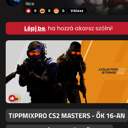
Nice
0
0
0
Válasz
Lépj be
, ha hozzá akarsz szólni!
TIPPMIXPRO CS2 MASTERS - ŐK 16-AN