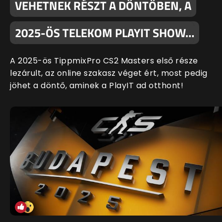
VEHETNEK RÉSZT A DÖNTŐBEN, A
2025-ÖS TELEKOM PLAYIT SHOW…
A 2025-ös TippmixPro CS2 Masters első része
lezárult, az online szakasz véget ért, most pedig
jöhet a döntő, aminek a PlayIT ad otthont!