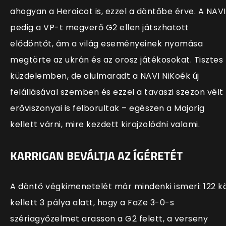
ahogyan a Heroicot is, ezzel a döntőbe érve. A NAVI
pedig a VP-t megverő G2 ellen játszhatott
elődöntőt, ám a világ eseményeinek nyomása
megtörte az ukrán és az orosz játékosokat. Tisztes
küzdelemben, de alulmaradt a NAVI NiKoék új
felállásával szemben és ezzel a tavaszi szezon vélt
erőviszonyai is felborultak – egészen a Majorig
kellett várni, mire kezdett kirajzolódni valami.
KARRIGAN BEVÁLTJA AZ ÍGÉRETÉT
A döntő végkimenetelét már mindenki ismeri: 122 k
kellett 3 pálya alatt, hogy a FaZe 3-0-s
szériagyőzelmet arasson a G2 felett, a verseny