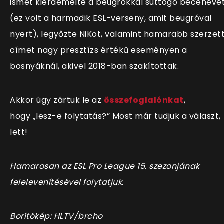
ismét kiérdemelte a beugrókkal suttogó beceneve
(ez volt a harmadik ESL-verseny, amit beugróval
nyert), legyőzte NiKot, valamint hamarabb szerzet
címet nagy presztízs értékű eseményen a
bosnyáknál, akivel 2018-ban szakítottak.
Akkor úgy zártuk le az
összefoglalónkat
,
hogy „lesz-e folytatás?” Most már tudjuk a választ,
lett!
Hamarosan az ESL Pro League 15. szezonjának
felelevenítésével folytatjuk.
Borítókép: HLTV/brcho