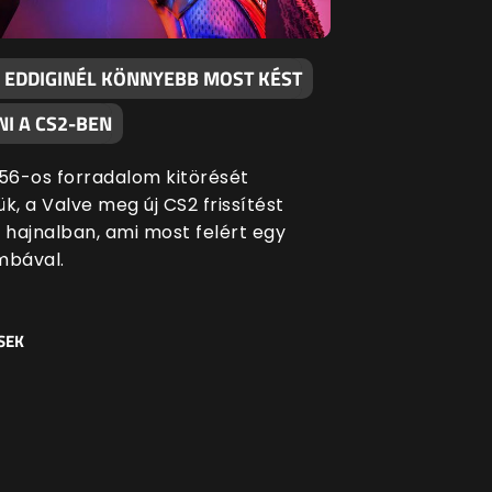
 EDDIGINÉL KÖNNYEBB MOST KÉST
I A CS2-BEN
 '56-os forradalom kitörését
k, a Valve meg új CS2 frissítést
i hajnalban, ami most felért egy
bával.
SEK