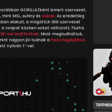
 korábban GORILLAZként ismert szervezet,
, mint MSL, suNny és
oskar
. Az eredetileg
ában alakult, a mögöttük álló szervezet
. A csapat közben sokat változott, flusha
JW-vel indítottak
. Most megtudhattuk,
mint nagyon jól tudnak a
FaZe logójához
tt nyilván T-vel.
TIPPMIX