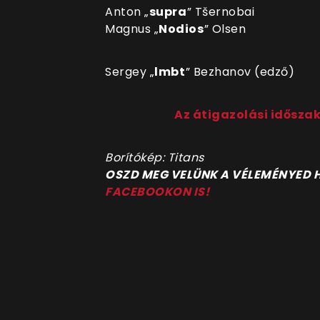
Anton
„
supra
⁠”
Tšernobai
Magnus
„
Nodios
⁠”
Olsen
Sergey
„
lmbt
⁠”
Bezhanov
(edző)
Az átigazolási időszak
Borítókép: Titans
OSZD MEG VELÜNK A VÉLEMÉNYED
FACEBOOKON IS!