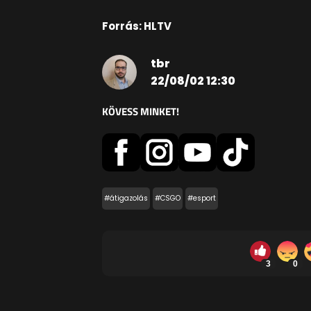
Forrás: HLTV
tbr
22/08/02 12:30
KÖVESS MINKET!
#átigazolás
#CSGO
#esport
3
0