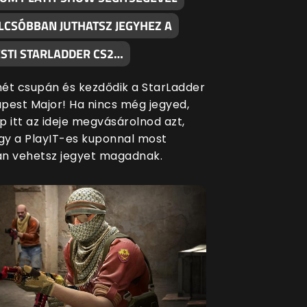
LCSÓBBAN JUTHATSZ JEGYHEZ A
STI STARLADDER CS2…
ét csupán és kezdődik a StarLadder
pest Major! Ha nincs még jegyed,
p itt az ideje megvásárolnod azt,
ogy a PlayIT-es kuponnal most
n vehetsz jegyet magadnak.