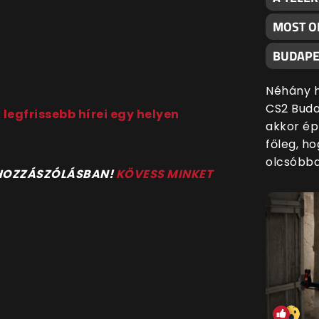
MOST O
BUDAPE
Néhány h
CS2 Buda
 legfrissebb hírei egy helyen
akkor ép
főleg, h
olcsóbba
 HOZZÁSZÓLÁSBAN!
KÖVESS MINKET