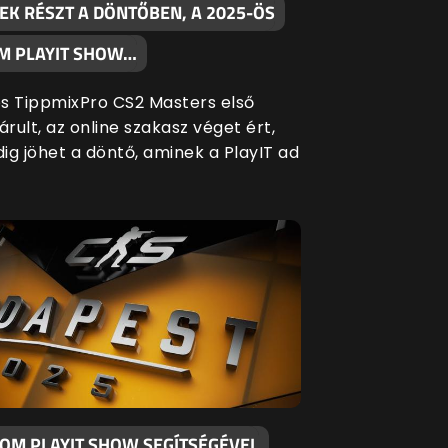
EK RÉSZT A DÖNTŐBEN, A 2025-ÖS
M PLAYIT SHOW…
s TippmixPro CS2 Masters első
árult, az online szakasz véget ért,
ig jöhet a döntő, aminek a PlayIT ad
KOM PLAYIT SHOW SEGÍTSÉGÉVEL