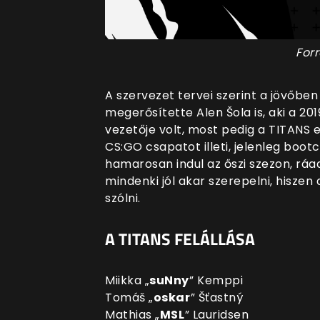
Forr
A szervezet tervei szerint a jövőben 
megerősítette
Alen Šola is, aki a 
vezetője volt, most pedig a TITANS 
CS:GO csapatot illeti, jelenleg boo
hamarosan indul az őszi szezon, ráa
mindenki jól akar szerepelni, hiszen 
szólni.
A TITANS FELÁLLÁSA
Miikka
„
suNny
⁠”
Kemppi
Tomáš
„
oskar
⁠”
Šťastný
Mathias
„
MSL
⁠”
Lauridsen