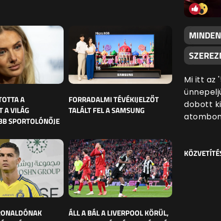
MINDEN
SZEREZN
Mi itt az
ünnepeljü
TOTTA A
FORRADALMI TÉVÉKIJELZŐT
dobott k
 A VILÁG
TALÁLT FEL A SAMSUNG
atombom
BB SPORTOLÓNŐJE
KÖZVETÍTÉ
 RONALDÓNAK
ÁLL A BÁL A LIVERPOOL KÖRÜL,