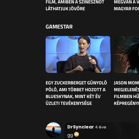
FILM, AMIBEN A SZÍNÉSZNŐT
MEGVAN A 
LÁTHATJUK JÖVŐRE
MAGYAR FO
GAMESTAR
EGY ZUCKERBERGET GÚNYOLÓ
JASON MOM
PÓLÓ, AMI TÖBBET HOZOTT A
MEGJELENÉS
BLUESKYNAK, MINT KÉT ÉV
FILMBEN HŰ
ÜZLETI TEVÉKENYSÉGE
KÉPREGÉNY
DrSynclear
4 éve
gg