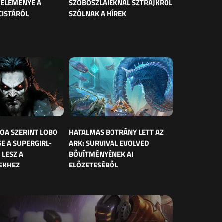
VÉLEMÉNYE A
SZOBOSZLAIÉKNÁL SZTRÁJKRÓL
CISTÁRÓL
SZÓLNAK A HÍREK
OA SZERINT LOBO
HATALMAS BOTRÁNY LETT AZ
E A SUPERGIRL-
ARK: SURVIVAL EVOLVED
 LESZ A
BŐVÍTMÉNYÉNEK AI
EKHEZ
ELŐZETESÉBŐL