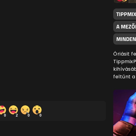
TIPPMI
A MEZŐ
MINDENK
Óriásit 
TippmixP
kihívásáb
feltűnt 
0
2
0
0