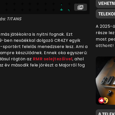
VEHETN
TELEKO
ás: TITANS
A 2025-ö
része lez
más játékokra is nyitni fognak. Ezt
most ped
2019-ben nexáékkal dolgozó CR4ZY egyik
otthont!
e-sportért felelős menedzsere lesz.
Ami a
tcampre készülődnek. Ennek oka egyszerű:
dásul rögtön az
RMR selejtezőivel
, ahol
az év második fele jórészt a Majorről fog
A TELE