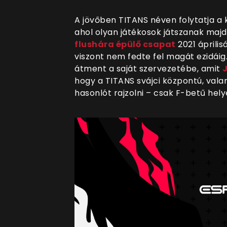
A jövőben TITANS néven folytatja a
ahol olyan játékosok játszanak majd
flushára épülő csapat
2021 április
viszont nem fedte fel magát ezidáig
átment a saját szervezetébe, amit
hogy a TITANS svájci központú, vala
hasonlót rajzolni – csak F-betű helye