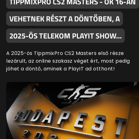
TIPPMIXPRO CS2 MASTERS - ŐK 16-AN
VEHETNEK RÉSZT A DÖNTŐBEN, A
2025-ÖS TELEKOM PLAYIT SHOW…
A 2025-ös TippmixPro CS2 Masters első része
lezárult, az online szakasz véget ért, most pedig
jöhet a döntő, aminek a PlayIT ad otthont!