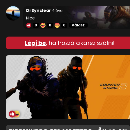
DrSynclear
4 éve
Nice
0
0
0
Válasz
Lépj be
, ha hozzá akarsz szólni!