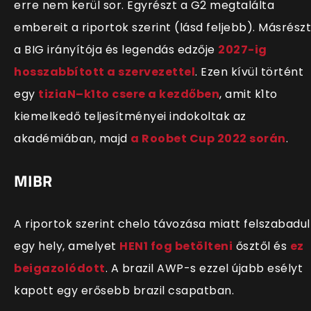
erre nem kerül sor. Egyrészt a G2 megtalálta
embereit a riportok szerint (lásd feljebb). Másrészt
a BIG irányítója és legendás edzője
2027-ig
hosszabbított a szervezettel
. Ezen kívül történt
egy
tiziaN–k1to csere a kezdőben
, amit k1to
kiemelkedő teljesítményei indokoltak az
akadémiában, majd
a Roobet Cup 2022 során
.
MIBR
A riportok szerint chelo távozása miatt felszabadul
egy hely, amelyet
HEN1 fog betölteni
ősztől és
ez
beigazolódott
. A brazil AWP-s ezzel újabb esélyt
kapott egy erősebb brazil csapatban.