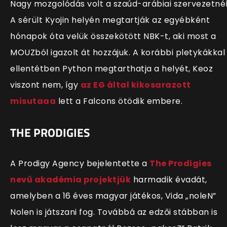
Nagy mozgolódás volt a szaúd-arábiai szervezetnél
A sérült Kyojin helyén megtartják az egyébként
hónapok óta velük összekötött NBK-t, aki most a
MOUZból igazolt át hozzájuk. A korábbi pletykákkal
ellentétben Python megtarthatja a helyét, Keoz
viszont nem, így
az EG által kikosarazott
misutaaa
lett a Falcons ötödik embere.
THE PRODIGIES
A Prodigy Agency bejelentette a
The Prodigies
nevű akadémia projektjük
harmadik évadát,
amelyben a 16 éves magyar játékos, Vida „noleN”
Nolen is játszani fog. Továbbá az edzői stábban is