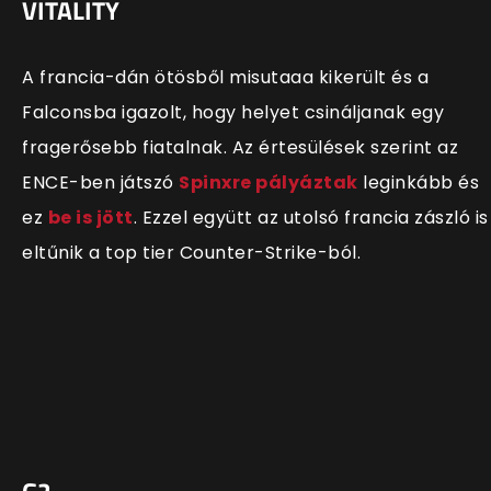
VITALITY
A francia-dán ötösből
misutaaa kikerült és a
Falconsba igazolt, hogy helyet csináljanak egy
fragerősebb fiatalnak. Az értesülések szerint az
ENCE-ben játszó
Spinxre pályáztak
leginkább és
ez
be is jött
. Ezzel együtt az utolsó francia zászló is
eltűnik a top tier Counter-Strike-ból.