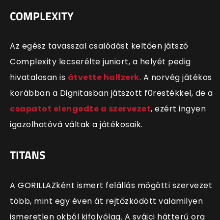
COMPLEXITY
Az egész tavasszal csalódást keltően játszó
Complexity lecserélte juniort, a helyét pedig
hivatalosan is
átvette hallzerk
. A norvég játékos
korábban a Dignitasban játszott f0restékkel, de a
csapatot elengedte a szervezet
, ezért ingyen
igazolhatóvá váltak a játékosaik.
TITANS
A GORILLAZként ismert felállás mögötti szervezet
több, mint egy éven át rejtőzködött valamilyen
ismeretlen okból kifolyólag. A svájci hátterű org