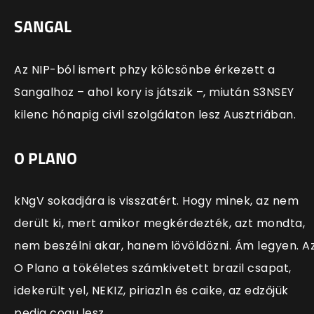
SANGAL
Az NIP-ból ismert phzy kölcsönbe érkezett a
Sangalhoz – ahol kory is játszik –, miután S3NSEY
kilenc hónapig civil szolgálaton lesz Ausztriában.
O PLANO
kNgV sokadjára is visszatért. Hogy minek, az nem
derült ki, mert amikor megkérdezték, azt mondta,
nem beszélni akar, hanem lövöldözni. Ám legyen. A
O Plano a tökéletes számkivetett brazil csapat,
idekerült yel, NEKIZ, piriaz1n és caike, az edzőjük
pedig cogu lesz.