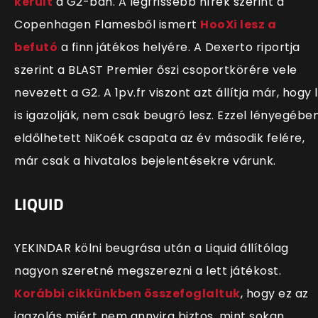
került
a G2-ban. A legfrissebb hírek szerint a
Copenhagen Flamesből ismert
HooXi lesz a
befutó
a finn játékos helyére. A Dexerto riportja
szerint a BLAST Premier őszi csoportkörére vele
nevezett a G2. A 1pv.fr viszont azt állítja már, hogy 
is igazolják, nem csak beugró lesz. Ezzel lényegébe
eldőlhetett NiKoék csapata az év második felére,
már csak a hivatalos bejelentésekre várunk.
LIQUID
YEKINDAR kölni beugrása után a Liquid állítólag
nagyon szeretné megszerezni a lett játékost.
Korábbi cikkünkben összefoglaltuk
, hogy ez az
igazolás miért nem annyira biztos, mint sokan