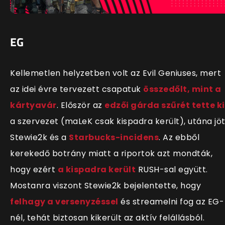
EG
Kellemetlen helyzetben volt az Evil Geniuses, mert
az idei évre tervezett csapatuk
összedőlt, mint a
kártyavár
. Először az
edzői gárda szűrét tette ki
a szervezet (maLeK csak kispadra került), utána jöt
Stewie2k és a
Starbucks-incidens
. Az ebből
kerekedő botrány miatt a riportok azt mondták,
hogy ezért
a kispadra került
RUSH-sal együtt.
Mostanra viszont Stewie2k bejelentette, hogy
felhagy a versenyzéssel
és streamelni fog az EG-
nél, tehát biztosan kikerült az aktív felállásból.