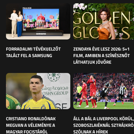
FORRADALMI TÉVÉKIJELZŐT
ZENDAYA ÉVE LESZ 2026: 5+1
TALÁLT FEL A SAMSUNG
FILM, AMIBEN A SZÍNÉSZNŐT
LÁTHATJUK JÖVŐRE
CRISTIANO RONALDÓNAK
ÁLL A BÁL A LIVERPOOL KÖRÜL,
MEGVAN A VÉLEMÉNYE A
SZOBOSZLAIÉKNÁL SZTRÁJKRÓ
MAGYAR FOCISTÁRÓL
SZÓLNAK A HÍREK