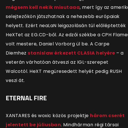
mégsem kell nekik misutaaa
, mert így az amerik
selejtezőkön játszhatnak a nehezebb európaiak
helyett. Ezért neaLaN leigazolásán túl előléptették
HeXTet az EG.CD-ből. Az edzői székbe a CPH Flame
volt mestere, Daniel Vorborg ül be. A Carpe
Diemhez
stanislaw érkezett CLASIA helyére
– a
veterán várhatóan átveszi az IGL-szerepet
Walcotól. HeXT megüresedett helyét pedig RUSH
veszi át.
ETERNAL FIRE
XANTARES és woxic közös projektje
három cserét
jelentett be júliusban
. Mindhárman régi társai