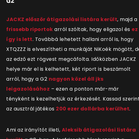
G2
JACKZ először átigazolási listára került
, majd a
frissebb riportok
arról szóltak, hogy eligazol és
ez
így is lett
. Továbbá lehetett hallani arról is, hogy
XTQZZZ is elveszítheti a munkáját NiKoék mögött, d
az edző ezt rögvest megcáfolta. Időközben JACKZ
helye már el is kelhetett, két riport is beszámolt
arról, hogy a G2
nagyon közel áll jks
leigazolásához
– ezen a ponton már-már
tényként is kezelhetjük az érkezését. Kassad szerin
az ausztrál játékos
200 ezer dollárba kerülhet
.
Ami az irányítót illeti,
Aleksib átigazolási listára