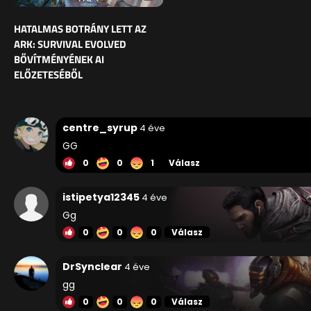
HATALMAS BOTRÁNY LETT AZ
ARK: SURVIVAL EVOLVED
BŐVÍTMÉNYÉNEK AI
ELŐZETESÉBŐL
centre_syrup
4 éve
GG
0
0
1
Válasz
istipetya12345
4 éve
Gg
0
0
0
Válasz
DrSynclear
4 éve
gg
0
0
0
Válasz