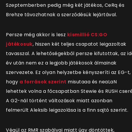
Szeptemberben pedig még két játékos, CeRq és
Brehze távozhatnak a szerződésük lejártával.
Persze még akkor is lesz
kismillió CS:GO
játékosuk
, hiszen két teljes csapatot leigazoltak
tavasszal. A lehetőségekből persze kifutottak, az id
év után nem ez a legjobb játékosok álmainak
szervezete. Ez olyan helyzetbe kényszeríti az EG-t,
hogy
a források szerint
misutaaa és neaLaN
lehettek volna a főcsapatban Stewie és RUSH cseré
A G2-nál történt változások miatt azonban
felmerült Aleksib leigazolása is a finn sajtó szerint.
Végül az RMR szabályai miatt úgy döntöttek,