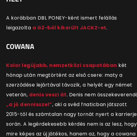
A korábban DBL PONEY-ként ismert felállás
leigazolta
a G2-ból kikerült JACKZ-et
.
COWANA
Kolor legújabb, nemzetközi csapatában
két
hónap után megtörtént az első csere: maty a
szerződése lejártával távozik, a helyét egy német
veterán,
denis veszi át
. Denis nem összekeverend
„a jó dennisszel”
, aki a svéd fnaticban játszott
2015-től és számtalan nagy tornát nyert a karrierje
során. A legérdekesebb kérdés nem is az lesz, hogy
mire képes az új játékos, hanem az, hogy a cowana