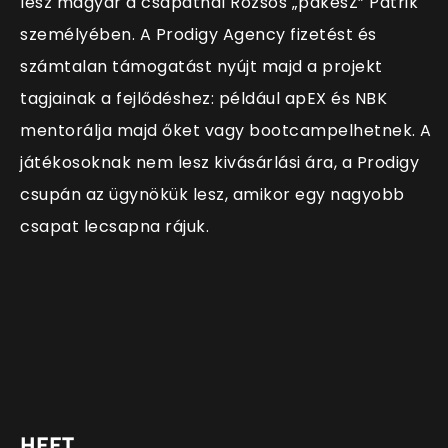
lesz magyar a csapatnál Rozsos „pakesZ” Patrik
személyében. A Prodigy Agency fizetést és
számtalan támogatást nyújt majd a projekt
tagjainak a fejlődéshez: például apEX és NBK
mentorálja majd őket vagy bootcampelhetnek. A
játékosoknak nem lesz kivásárlási ára, a Prodigy
csupán az ügynökük lesz, amikor egy nagyobb
csapat lecsapna rájuk.
HEET