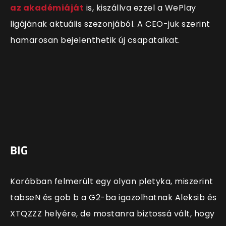
az akadémiáját
is, kiszállva ezzel a WePlay
ligájának aktuális szezonjából. A CEO-juk szerint
hamarosan bejelenthetik új csapataikat.
BIG
Korábban felmerült egy olyan pletyka, miszerint
tabseN és gob b a G2-ba igazolhatnak Aleksib és
XTQZZZ helyére, de mostanra biztossá vált, hogy