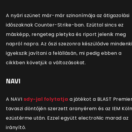
A nyári szünet már-már szinonímája az átigazolási
időszaknak Counter-Strike-ban. Ezúttal sincs ez
másképp, rengeteg pletyka és riport jelenik meg
napról napra. Az őszi szezonra készülődve mindenk
igyekszik javítani a felállásán, mi pedig ebben a
cikkben követjük a változásokat.
NAVI
A NAVI
sdy-jal folytatja
a játékot a BLAST Premie
tavaszi döntőjén szerzett aranyérem és az IEM Köl
ezüstérme után. Ezzel együtt electroNic marad az
irányító.