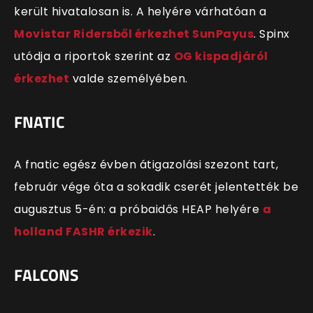
került hivatalosan is. A helyére várhatóan a
Movistar Ridersből érkezhet SunPayus
. Spinx
utódja a riportok szerint az
OG kispadjáról
érkezhet
valde személyében.
FNATIC
A fnatic egész évben átigazolási szezont tart,
február vége óta a sokadik cserét jelentették be
augusztus 5-én: a próbaidős HEAP helyére
a
holland FASHR érkezik
.
FALCONS