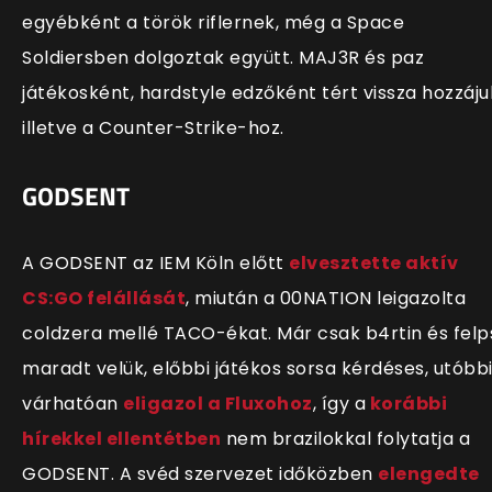
egyébként a török riflernek, még a Space
Soldiersben dolgoztak együtt. MAJ3R és paz
játékosként, hardstyle edzőként tért vissza hozzáju
illetve a Counter-Strike-hoz.
GODSENT
A GODSENT az IEM Köln előtt
elvesztette aktív
CS:GO felállását
, miután a 00NATION leigazolta
coldzera mellé TACO-ékat. Már csak b4rtin és felp
maradt velük, előbbi játékos sorsa kérdéses, utóbb
várhatóan
eligazol a Fluxohoz
, így a
korábbi
hírekkel ellentétben
nem brazilokkal folytatja a
GODSENT. A svéd szervezet időközben
elengedte