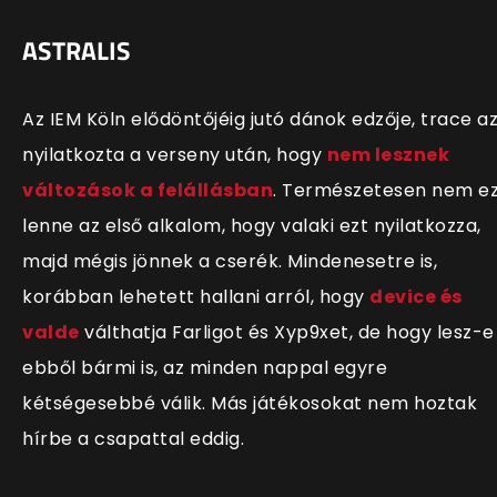
ASTRALIS
Az IEM Köln elődöntőjéig jutó dánok edzője, trace a
nyilatkozta a verseny után, hogy
nem lesznek
változások a felállásban
. Természetesen nem e
lenne az első alkalom, hogy valaki ezt nyilatkozza,
majd mégis jönnek a cserék. Mindenesetre is,
korábban lehetett hallani arról, hogy
device és
valde
válthatja Farligot és Xyp9xet, de hogy lesz-e
ebből bármi is, az minden nappal egyre
kétségesebbé válik. Más játékosokat nem hoztak
hírbe a csapattal eddig.