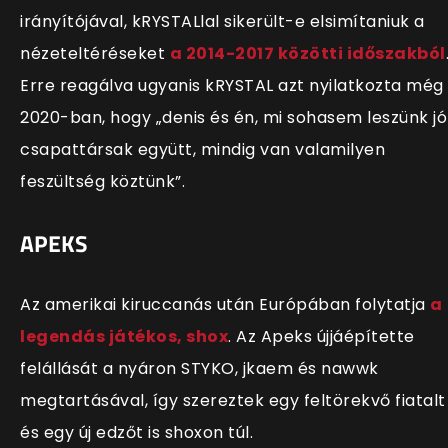
irányítójával, kRYSTALlal sikerült-e elsimítaniuk a
nézeteltéréseket
a 2014-2017 közötti időszakból
Erre reagálva ugyanis kRYSTAL azt nyilatkozta még
2020-ban, hogy „denis és én, mi sohasem leszünk jó
csapattársak együtt, mindig van valamilyen
feszültség köztünk”.
APEKS
Az amerikai kiruccanás után Európában folytatja
a
legendás játékos, shox
. Az Apeks újjáépítette
felállását a nyáron STYKO, jkaem és nawwk
megtartásával, így szereztek egy feltörekvő fiatalt
és egy új edzőt is shoxon túl.