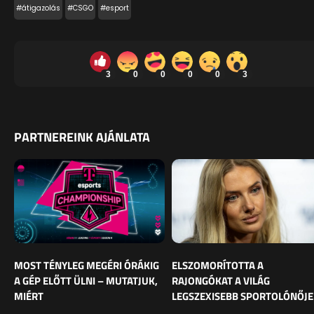
#átigazolás
#CSGO
#esport
3
0
0
0
0
3
PARTNEREINK AJÁNLATA
MOST TÉNYLEG MEGÉRI ÓRÁKIG
ELSZOMORÍTOTTA A
A GÉP ELŐTT ÜLNI – MUTATJUK,
RAJONGÓKAT A VILÁG
MIÉRT
LEGSZEXISEBB SPORTOLÓNŐJE