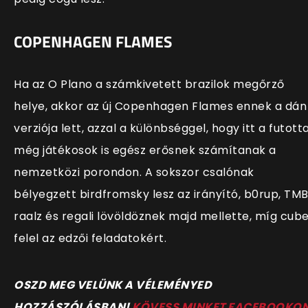
COPENHAGEN FLAMES
Ha az O Plano a számkivetett brazilok megőrző
helye, akkor az új Copenhagen Flames ennek a dán
verziója lett, azzal a különbséggel, hogy itt a futott
még játékosok is egész erősnek számítanak a
nemzetközi porondon. A sokszor csalónak
bélyegzett birdfromsky lesz az irányító, b0rup, TMB
raalz és regali lövöldöznek majd mellette, míg cub
felel az edzői feladatokért.
O
SZD MEG VELÜNK A VÉLEMÉNYED
HOZZÁSZÓLÁSBAN!
KÖVESS MINKET FACEBOOKO