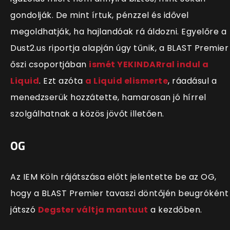
gondolják. De mint írtuk, pénzzel és idővel
megoldhatják, ha hajlandóak rá áldozni. Egyelőre a
Dust2.us riportja alapján úgy tűnik, a BLAST Premier
őszi csoportjában
ismét YEKINDARral indul a
Liquid
. Ezt azóta
a Liquid elismerte
, ráadásul a
menedzserük hozzátette, hamarosan jó hírrel
szolgálhatnak a közös jövőt illetően.
OG
Az IEM Köln rájátszása előtt jelentette be az OG,
hogy a BLAST Premier tavaszi döntőjén beugróként
játszó
Degster váltja mantuut
a kezdőben.