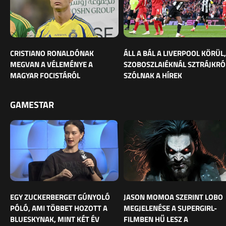
CRISTIANO RONALDÓNAK
ÁLL A BÁL A LIVERPOOL KÖRÜL,
MEGVAN A VÉLEMÉNYE A
SZOBOSZLAIÉKNÁL SZTRÁJKRÓ
MAGYAR FOCISTÁRÓL
SZÓLNAK A HÍREK
GAMESTAR
EGY ZUCKERBERGET GÚNYOLÓ
JASON MOMOA SZERINT LOBO
PÓLÓ, AMI TÖBBET HOZOTT A
MEGJELENÉSE A SUPERGIRL-
BLUESKYNAK, MINT KÉT ÉV
FILMBEN HŰ LESZ A