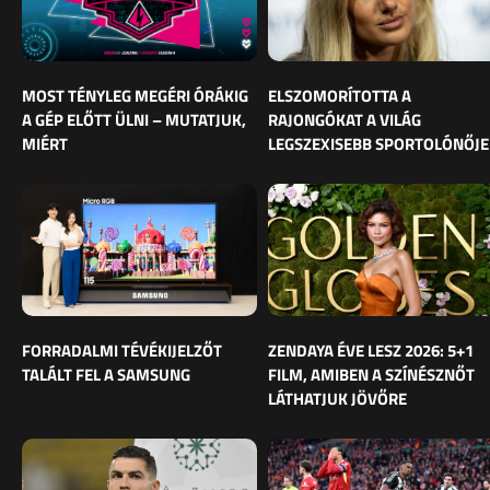
MOST TÉNYLEG MEGÉRI ÓRÁKIG
ELSZOMORÍTOTTA A
A GÉP ELŐTT ÜLNI – MUTATJUK,
RAJONGÓKAT A VILÁG
MIÉRT
LEGSZEXISEBB SPORTOLÓNŐJE
FORRADALMI TÉVÉKIJELZŐT
ZENDAYA ÉVE LESZ 2026: 5+1
TALÁLT FEL A SAMSUNG
FILM, AMIBEN A SZÍNÉSZNŐT
LÁTHATJUK JÖVŐRE