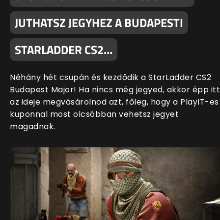
JUTHATSZ JEGYHEZ A BUDAPESTI
STARLADDER CS2…
Néhány hét csupán és kezdődik a StarLadder CS2
Budapest Major! Ha nincs még jegyed, akkor épp itt
az ideje megvásárolnod azt, főleg, hogy a PlayIT-es
kuponnal most olcsóbban vehetsz jegyet
magadnak.