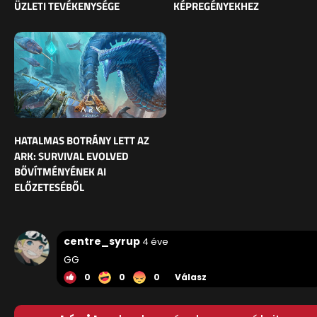
ÜZLETI TEVÉKENYSÉGE
KÉPREGÉNYEKHEZ
HATALMAS BOTRÁNY LETT AZ
ARK: SURVIVAL EVOLVED
BŐVÍTMÉNYÉNEK AI
ELŐZETESÉBŐL
centre_syrup
4 éve
GG
0
0
0
Válasz