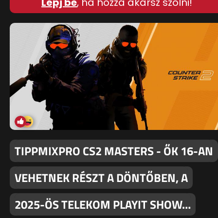
Lépj be
, ha hozzá akarsz szólni!
TIPPMIXPRO CS2 MASTERS - ŐK 16-AN
VEHETNEK RÉSZT A DÖNTŐBEN, A
2025-ÖS TELEKOM PLAYIT SHOW…