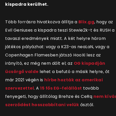
kispadra kerülhet.
Több forrásra hivatkozva állítja a
Blix.gg
, hogy az
Evil Geniuses a kispadra teszi Stewie2k-t és RUSH a
tavaszi eredmények miatt. A két helyre három
játékos pályázhat: vagy a K23-as neaLaN, vagy a
Copenhagen Flamesben játszó HooXi lesz az
irányító, ez még nem dőlt el; az
OG kispadján
ücsörgő valde
lehet a befutó a másik helyre, őt
már 2021 végén is
hírbe hozták az amerikai
szervezettel
. A
15 fős EG-felállást
tovább
fenyegeti, hogy állítólag Brehze és CeRq
nem kívá
szerződést hosszabbítani velük
ősztől.