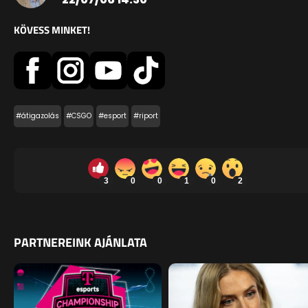
KÖVESS MINKET!
#átigazolás
#CSGO
#esport
#riport
3
0
0
1
0
2
PARTNEREINK AJÁNLATA