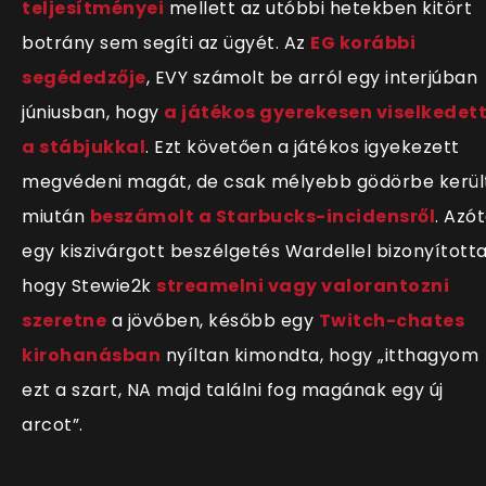
teljesítményei
mellett az utóbbi hetekben kitört
botrány sem segíti az ügyét. Az
EG korábbi
segédedzője
, EVY számolt be arról egy interjúban
júniusban, hogy
a játékos gyerekesen viselkedet
a stábjukkal
. Ezt követően a játékos igyekezett
megvédeni magát, de csak mélyebb gödörbe került
miután
beszámolt a Starbucks-incidensről
. Azó
egy kiszivárgott beszélgetés Wardellel bizonyította
hogy Stewie2k
streamelni vagy valorantozni
szeretne
a jövőben, később egy
Twitch-chates
kirohanásban
nyíltan kimondta, hogy
„itthagyom
ezt a szart, NA majd találni fog magának egy új
arcot”.