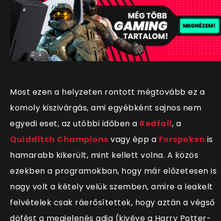
Most ezen a helyzeten rontott mégtovább ez a
komoly kiszivárgás, ami egyébként sajnos nem
egyedi eset, az utóbbi időben a
Redfall
, a
Quidditch Champions
vagy épp a
Forspoken
is
hamarabb kikerült, mint kellett volna. A közös
ezekben a programokban, hogy már előzetesen is
nagy volt a kétely velük szemben, amire a leakelt
felvételek csak ráerősítettek, hogy aztán a végső
döfést a megjelenés adja (kivéve a Harry Potter-