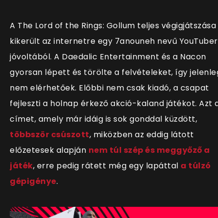
A The Lord of the Rings: Gollum teljes végigjátszása
kikerült az internetre egy 7anouneh nevű YouTuber
jóvoltából. A Daedalic Entertainment és a Nacon
gyorsan lépett és törölte a felvételeket, így jelenle
nem elérhetőek. Előbbi nem csak kiadó, a csapat
fejleszti a holnap érkező akció-kaland játékot. Azt 
címet, amely már idáig is sok gonddal küzdött,
többször csúszott
, miközben az eddig látott
előzetesek alapján
nem túl szép és meggyőző a
játék
, erre pedig rátett még egy lapáttal
a túlzó
gépigénye
.