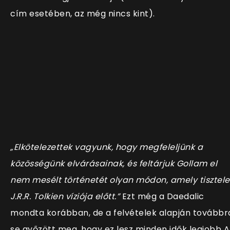
cím esetében, az még nincs kint).
„Elkötelezettek vagyunk, hogy megfeleljünk a
közösségünk elvárásainak, és feltárjuk Gollam el
nem mesélt történetét olyan módon, amely tisztel
J.R.R. Tolkien víziója előtt.”
Ezt még a Daedalic
mondta korábban, de a felvételek alapján továbbr
se győzött meg, hogy ez lesz minden idők legjobb A