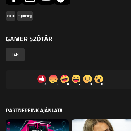
#cikk
#gaming
GAMER SZÓTÁR
LAN
2
0
0
2
0
0
PARTNEREINK AJÁNLATA