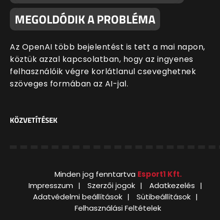
MEGOLDÓDIK A PROBLÉMA
Az OpenAI több bejelentést is tett a mai napon,
köztük azzal kapcsolatban, hogy az ingyenes
felhasználóik végre korlátlanul cseveghetnek
szöveges formában az AI-jal.
KÖZVETÍTÉSEK
Minden jog fenntartva
Esport1 Kft.
Impresszum
Szerzői jogok
Adatkezelés
Adatvédelmi beállítások
Sütibeállítások
Felhasználási Feltételek