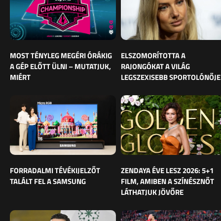
MOST TÉNYLEG MEGÉRI ÓRÁKIG
ELSZOMORÍTOTTA A
A GÉP ELŐTT ÜLNI – MUTATJUK,
RAJONGÓKAT A VILÁG
MIÉRT
LEGSZEXISEBB SPORTOLÓNŐJE
FORRADALMI TÉVÉKIJELZŐT
ZENDAYA ÉVE LESZ 2026: 5+1
TALÁLT FEL A SAMSUNG
FILM, AMIBEN A SZÍNÉSZNŐT
LÁTHATJUK JÖVŐRE