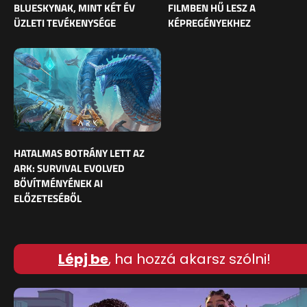
BLUESKYNAK, MINT KÉT ÉV
FILMBEN HŰ LESZ A
ÜZLETI TEVÉKENYSÉGE
KÉPREGÉNYEKHEZ
HATALMAS BOTRÁNY LETT AZ
ARK: SURVIVAL EVOLVED
BŐVÍTMÉNYÉNEK AI
ELŐZETESÉBŐL
Lépj be
, ha hozzá akarsz szólni!