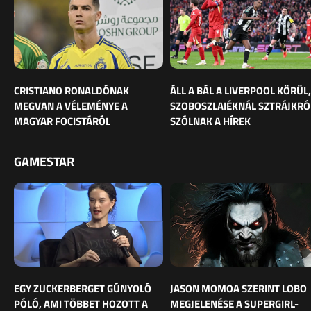
CRISTIANO RONALDÓNAK
ÁLL A BÁL A LIVERPOOL KÖRÜL,
MEGVAN A VÉLEMÉNYE A
SZOBOSZLAIÉKNÁL SZTRÁJKRÓ
MAGYAR FOCISTÁRÓL
SZÓLNAK A HÍREK
GAMESTAR
EGY ZUCKERBERGET GÚNYOLÓ
JASON MOMOA SZERINT LOBO
PÓLÓ, AMI TÖBBET HOZOTT A
MEGJELENÉSE A SUPERGIRL-