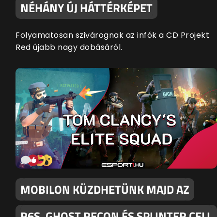
NÉHÁNY ÚJ HÁTTÉRKÉPET
Folyamatosan szivárognak az infók a CD Projekt
Red újabb nagy dobásáról.
MOBILON KÜZDHETÜNK MAJD AZ
R6S, GHOST RECON ÉS SPLINTER CELL