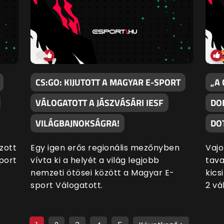
CS:GO: KIJUTOTT A MAGYAR E-SPORT
„A
VÁLOGATOTT A JÁSZVÁSÁRI IESF
DO
VILÁGBAJNOKSÁGRA!
DO
zott
Egy igen erős regionális mezőnyben
Vajo
port
vívta ki a helyét a világ legjobb
tava
nemzeti ötösei között a Magyar E-
kics
sport Válogatott.
2 vá