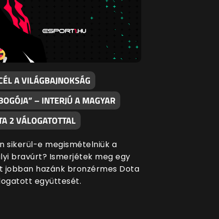
 CÉL A VILÁGBAJNOKSÁG
BOGÓJA” – INTERJÚ A MAGYAR
TA 2 VÁLOGATOTTAL
n sikerül-e megismételniük a
lyi bravúrt? Ismerjétek meg egy
it jobban hazánk bronzérmes Dota
logatott együttesét.