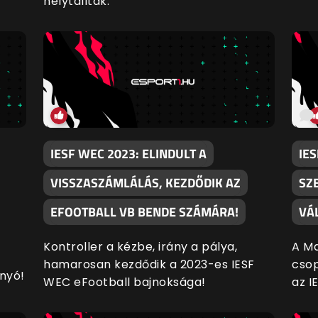
helytálltak.
IESF WEC 2023: ELINDULT A
IES
VISSZASZÁMLÁLÁS, KEZDŐDIK AZ
SZ
EFOOTBALL VB BENDE SZÁMÁRA!
VÁ
Kontroller a kézbe, irány a pálya,
A Ma
hamarosan kezdődik a 2023-es IESF
csop
nyó!
WEC eFootball bajnoksága!
az I