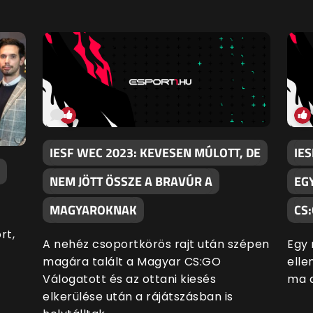
IESF WEC 2023: KEVESEN MÚLOTT, DE
IE
NEM JÖTT ÖSSZE A BRAVÚR A
EG
MAGYAROKNAK
CS
rt,
A nehéz csoportkörös rajt után szépen
Egy 
magára talált a Magyar CS:GO
elle
Válogatott és az ottani kiesés
ma a
elkerülése után a rájátszásban is