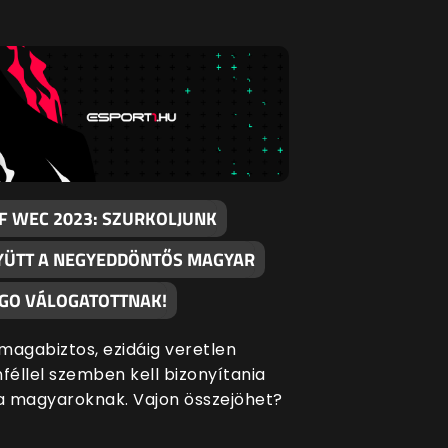
SF WEC 2023: SZURKOLJUNK
YÜTT A NEGYEDDÖNTŐS MAGYAR
:GO VÁLOGATOTTNAK!
magabiztos, ezidáig veretlen
nféllel szemben kell bizonyítania
 magyaroknak. Vajon összejöhet?